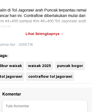
alin di Tol Jagorawi arah Puncak terpantau ramai
ancar hari ini. Contraflow diberlakukan mulai dari
m 44+400 sampai Km 46+400 Tol Jagorawi arah
uncak.
Lihat Selengkapnya
umna Nur - 20DETIK
ags:
uh
libur waisak
waisak 2025
puncak bogor
tol jagorawi
contraflow tol jagorawi