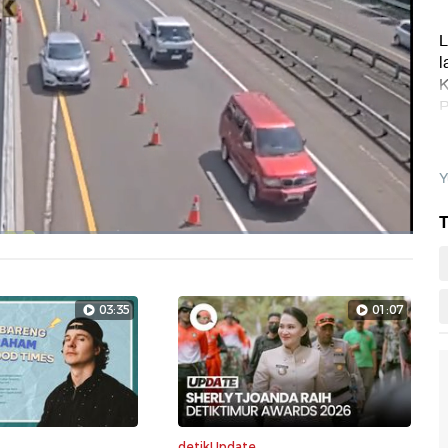
L
l
K
P
Y
T
Layarpen
03:35
01:07
detikUpdate