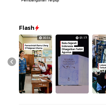
Pembangunan Terpuji
Flash
00:54
01:17
Prev