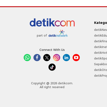
Katego
detikNe
detikEdu
part of
detikFin
detikIne
Connect With Us
detikHo
detikSpo
Sepakbo
detikOt
detikPro
Copyright @ 2026 detikcom.
All right reserved