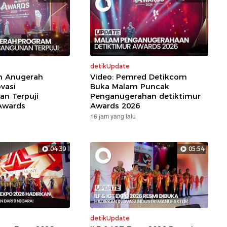
detikUpdate
ih Anugerah
Video: Pemred Detikcom
vasi
Buka Malam Puncak
n Terpuji
Penganugerahan detiktimur
Awards
Awards 2026
16 jam yang lalu
04:39
05:54
detikUpdate