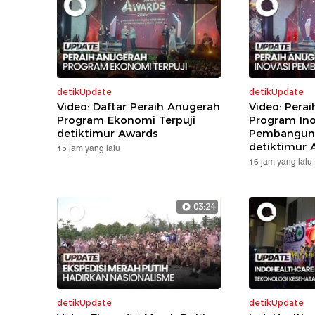
detikUpdate
detikUpdate
Video: Daftar Peraih Anugerah
Video: Pera
Program Ekonomi Terpuji
Program Ino
detiktimur Awards
Pembanguna
detiktimur 
15 jam yang lalu
16 jam yang lalu
03:24
detikUpdate
detikUpdate