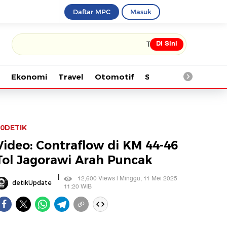
Daftar MPC
Masuk
Di Sini
Tonton kabar terbaru PIALA DUNI
Ekonomi
Travel
Otomotif
Saintek
Kesehata
0DETIK
Video: Contraflow di KM 44-46
Tol Jagorawi Arah Puncak
|
12,600 Views | Minggu, 11 Mei 2025
detikUpdate
11:20 WIB