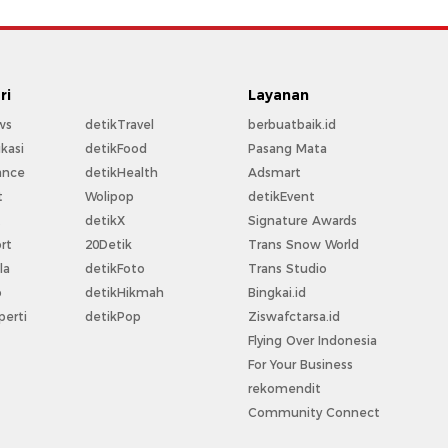
ri
Layanan
ws
detikTravel
berbuatbaik.id
kasi
detikFood
Pasang Mata
ance
detikHealth
Adsmart
t
Wolipop
detikEvent
t
detikX
Signature Awards
rt
20Detik
Trans Snow World
la
detikFoto
Trans Studio
o
detikHikmah
Bingkai.id
perti
detikPop
Ziswafctarsa.id
Flying Over Indonesia
For Your Business
rekomendit
Community Connect