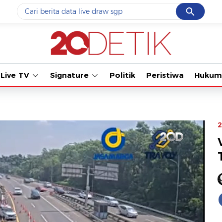
Cancel
Yang sedang ramai dicari
#1
data live draw sgp
#2
k-talk
Live TV
Signature
Politik
Peristiwa
Hukum
#3
kebakaran
#4
prabowo
#5
gempa hari ini
2
Promoted
Terakhir yang dicari
Loading...