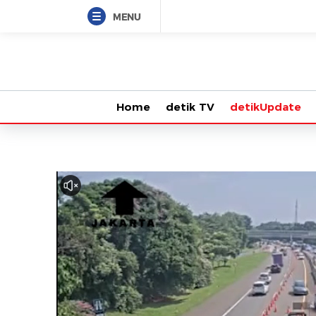
MENU
Home
detik TV
detikUpdate