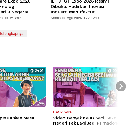
are Expo 2026
ILF & IGT Expo 2026 Resmi
knologi
Dibuka, Hadirkan Inovasi
ari 9 Negara!
Industri Manufaktur
026 06:21 WIB
Kamis, 06 Agu 2026 06:20 WIB
 Selengkapnya
24:01
20:11
Nex
Detik Sore
persiapkan Masa
Video: Banyak Kelas Sepi, Sekolah
Negeri Tak Lagi Jadi Primadona?