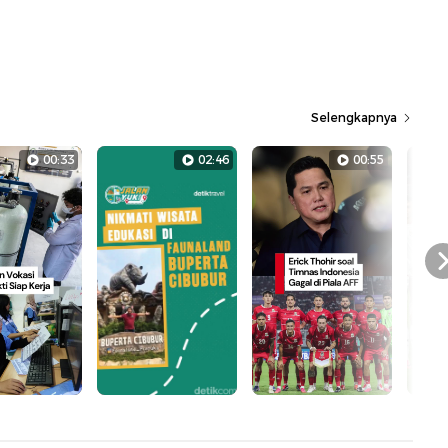
Selengkapnya
00:33
02:46
00:55