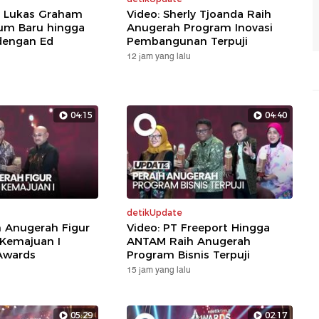
: Lukas Graham
Video: Sherly Tjoanda Raih
um Baru hingga
Anugerah Program Inovasi
dengan Ed
Pembangunan Terpuji
12 jam yang lalu
04:15
04:40
detikUpdate
h Anugerah Figur
Video: PT Freeport Hingga
 Kemajuan I
ANTAM Raih Anugerah
Awards
Program Bisnis Terpuji
15 jam yang lalu
05:29
02:17