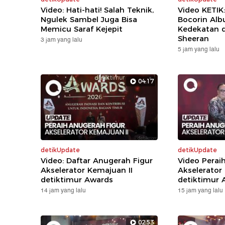
Video: Hati-hati! Salah Teknik,
Video KETIK
Ngulek Sambel Juga Bisa
Bocorin Alb
Memicu Saraf Kejepit
Kedekatan 
Sheeran
3 jam yang lalu
5 jam yang lalu
04:17
detikUpdate
detikUpdate
Video: Daftar Anugerah Figur
Video Perai
Akselerator Kemajuan II
Akselerator
detiktimur Awards
detiktimur 
14 jam yang lalu
15 jam yang lalu
02:53