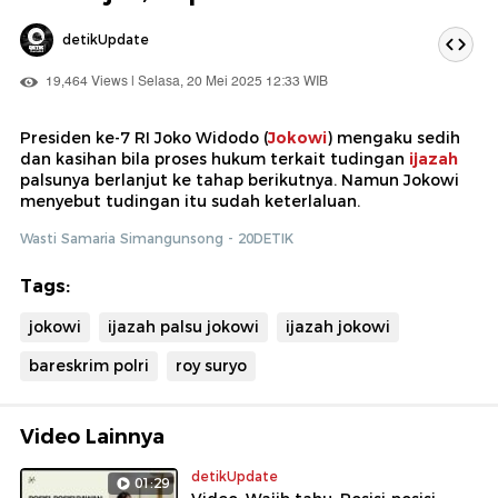
detikUpdate
19,464 Views | Selasa, 20 Mei 2025 12:33 WIB
Presiden ke-7 RI Joko Widodo (
Jokowi
) mengaku sedih
dan kasihan bila proses hukum terkait tudingan
ijazah
palsunya berlanjut ke tahap berikutnya. Namun Jokowi
menyebut tudingan itu sudah keterlaluan.
Wasti Samaria Simangunsong - 20DETIK
Tags:
jokowi
ijazah palsu jokowi
ijazah jokowi
bareskrim polri
roy suryo
Video Lainnya
detikUpdate
01:29