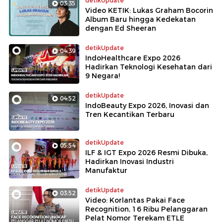
detikUpdate
03:35
Video KETIK: Lukas Graham Bocorin
Album Baru hingga Kedekatan
dengan Ed Sheeran
detikUpdate
04:39
IndoHealthcare Expo 2026
Hadirkan Teknologi Kesehatan dari
9 Negara!
detikUpdate
04:52
IndoBeauty Expo 2026, Inovasi dan
Tren Kecantikan Terbaru
detikUpdate
05:54
ILF & IGT Expo 2026 Resmi Dibuka,
Hadirkan Inovasi Industri
Manufaktur
detikUpdate
03:52
Video: Korlantas Pakai Face
Recognition, 16 Ribu Pelanggaran
Pelat Nomor Terekam ETLE