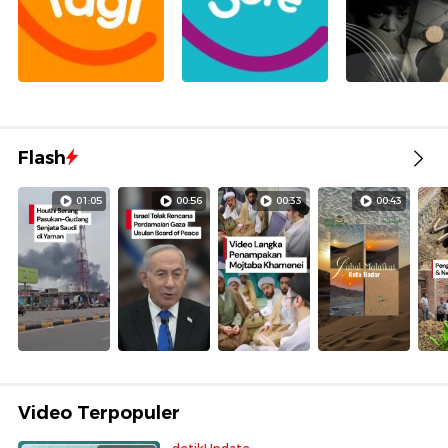
Flash
01:05
00:56
00:33
00:43
Video Terpopuler