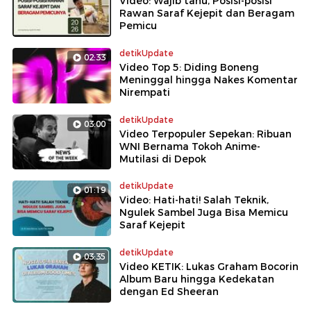
Video: Wajib tahu, Posisi-posisi
Rawan Saraf Kejepit dan Beragam
Pemicu
detikUpdate
02:33
Video Top 5: Diding Boneng
Meninggal hingga Nakes Komentar
Nirempati
detikUpdate
03:00
Video Terpopuler Sepekan: Ribuan
WNI Bernama Tokoh Anime-
Mutilasi di Depok
detikUpdate
01:19
Video: Hati-hati! Salah Teknik,
Ngulek Sambel Juga Bisa Memicu
Saraf Kejepit
detikUpdate
03:35
Video KETIK: Lukas Graham Bocorin
Album Baru hingga Kedekatan
dengan Ed Sheeran