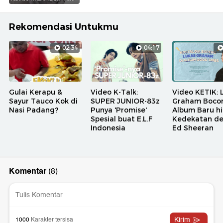
Rekomendasi Untukmu
02:34
04:17
Gulai Kerapu &
Video K-Talk:
Video KETIK: 
Sayur Tauco Kok di
SUPER JUNIOR-83z
Graham Bocor
Nasi Padang?
Punya 'Promise'
Album Baru h
Spesial buat E.L.F
Kedekatan d
Indonesia
Ed Sheeran