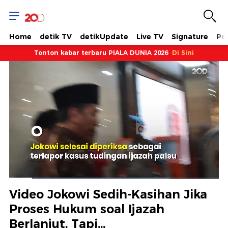
Home
detik TV
detikUpdate
Live TV
Signature
Pol
Tonton kabar terbaru PIALA DUNIA 2026
Di Sini
Dimuat
:
76.35%
Waktu
0:12
/
Durasi
1:49
Berhenti
Suara
Layar
Video Jokowi Sedih-Kasihan Jika
Hidup
Saat
Proses Hukum soal Ijazah
Berlanjut, Tapi...
ini