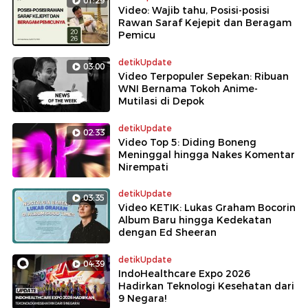
01:29
Video: Wajib tahu, Posisi-posisi
Rawan Saraf Kejepit dan Beragam
Pemicu
detikUpdate
03:00
Video Terpopuler Sepekan: Ribuan
WNI Bernama Tokoh Anime-
Mutilasi di Depok
detikUpdate
02:33
Video Top 5: Diding Boneng
Meninggal hingga Nakes Komentar
Nirempati
detikUpdate
03:35
Video KETIK: Lukas Graham Bocorin
Album Baru hingga Kedekatan
dengan Ed Sheeran
detikUpdate
04:39
IndoHealthcare Expo 2026
Hadirkan Teknologi Kesehatan dari
9 Negara!