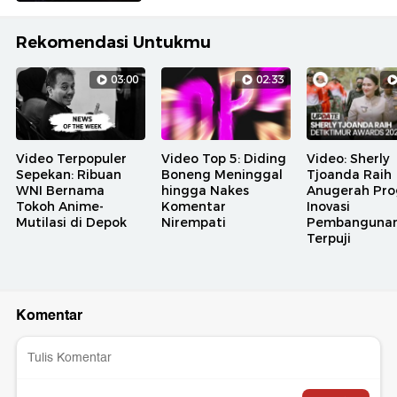
Rekomendasi Untukmu
03:00
02:33
Video Terpopuler
Video Top 5: Diding
Video: Sherly
Sepekan: Ribuan
Boneng Meninggal
Tjoanda Raih
WNI Bernama
hingga Nakes
Anugerah Pr
Tokoh Anime-
Komentar
Inovasi
Mutilasi di Depok
Nirempati
Pembanguna
Terpuji