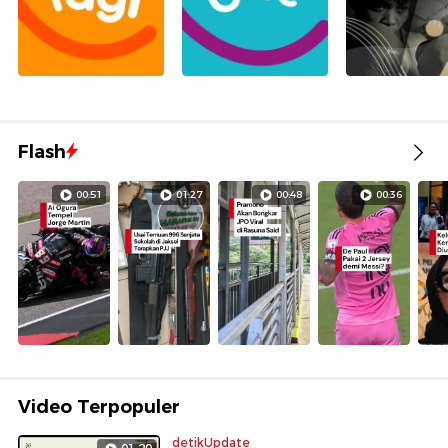
Flash
00:51
01:27
00:48
00:36
Video Terpopuler
detikUpdate