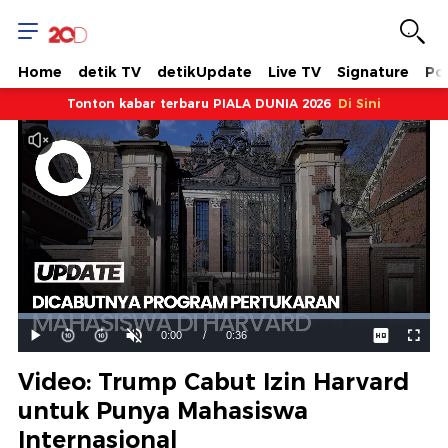
Home
detik TV
detikUpdate
Live TV
Signature
Pol
Tonton kabar terbaru PIALA DUNIA 2026
Di Sini
Dimuat
:
100.00%
Waktu
0:00
/
Durasi
0:36
Mainkan
Suara
Layar
Hidup
Saat
Video: Trump Cabut Izin Harvard
ini
untuk Punya Mahasiswa
Internasional