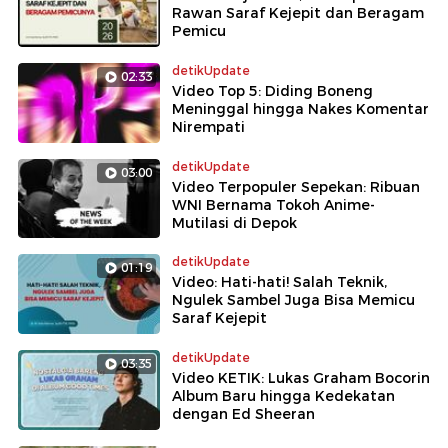
Rawan Saraf Kejepit dan Beragam
Pemicu
detikUpdate
02:33
Video Top 5: Diding Boneng
Meninggal hingga Nakes Komentar
Nirempati
detikUpdate
03:00
Video Terpopuler Sepekan: Ribuan
WNI Bernama Tokoh Anime-
Mutilasi di Depok
detikUpdate
01:19
Video: Hati-hati! Salah Teknik,
Ngulek Sambel Juga Bisa Memicu
Saraf Kejepit
detikUpdate
03:35
Video KETIK: Lukas Graham Bocorin
Album Baru hingga Kedekatan
dengan Ed Sheeran