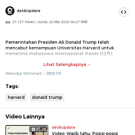
detikUpdate
37,137 Views | Jumat, 23 Mei 2025 06:27 WIB
Pemerintahan Presiden AS Donald Trump telah
mencabut kemampuan Universitas Harvard untuk
menerima mahasiswa internasional, Kamis (22/5).
Departemen Keamanan Dalam Negeri menyebut jika
Lihat Selengkapnya
Harvard tak lagi memiliki program pertukaran
mahasiswa,
Wanodya Sihminarti - 20DETIK
Tags:
harvard
donald trump
Video Lainnya
detikUpdate
01:29
Video: Wajib tahu, Posisi-posisi