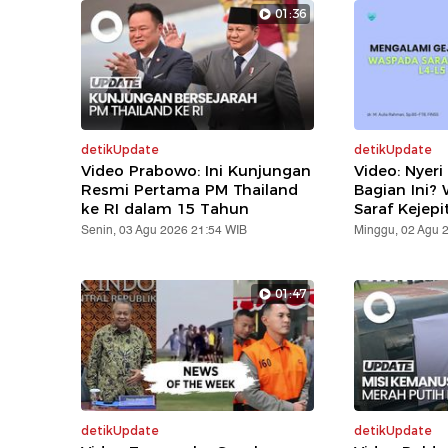
01:36
detikUpdate
detikUpdate
Video Prabowo: Ini Kunjungan
Video: Nyeri
Resmi Pertama PM Thailand
Bagian Ini?
ke RI dalam 15 Tahun
Saraf Kejepi
Senin, 03 Agu 2026 21:54 WIB
Minggu, 02 Agu 
01:47
detikUpdate
detikUpdate