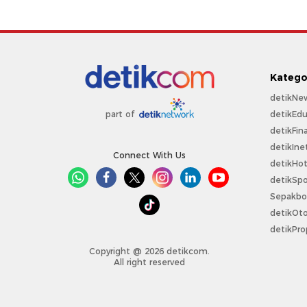
Katego
detikNe
detikEdu
part of
detikFin
detikIne
Connect With Us
detikHo
detikSpo
Sepakbo
detikOt
detikPro
Copyright @ 2026 detikcom.
All right reserved