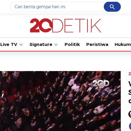
Cancel
Yang sedang ramai dicari
Tonton kabar t
#1
data live draw sgp
#2
piala presiden 2026
Live TV
Signature
Politik
Peristiwa
Hukum
#3
prabowo
#4
iran
#5
gempa hari ini
2
Promoted
Terakhir yang dicari
Loading...