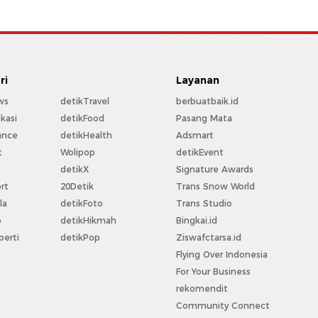
ri
Layanan
ws
detikTravel
berbuatbaik.id
kasi
detikFood
Pasang Mata
ance
detikHealth
Adsmart
t
Wolipop
detikEvent
t
detikX
Signature Awards
rt
20Detik
Trans Snow World
la
detikFoto
Trans Studio
o
detikHikmah
Bingkai.id
perti
detikPop
Ziswafctarsa.id
Flying Over Indonesia
For Your Business
rekomendit
Community Connect