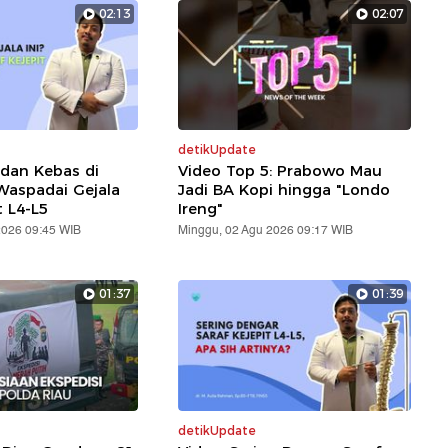
02:13
02:07
detikUpdate
 dan Kebas di
Video Top 5: Prabowo Mau
 Waspadai Gejala
Jadi BA Kopi hingga "Londo
t L4-L5
Ireng"
2026 09:45 WIB
Minggu, 02 Agu 2026 09:17 WIB
01:37
01:39
detikUpdate