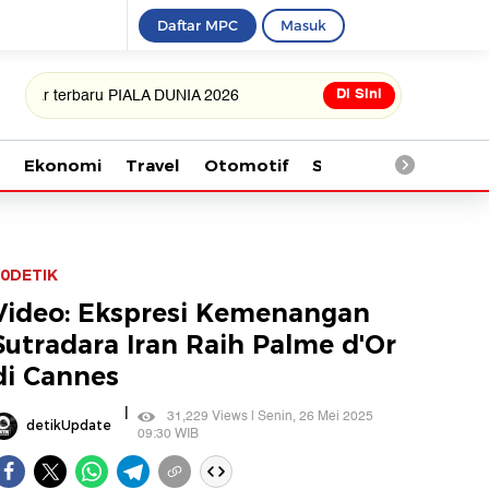
Daftar MPC
Masuk
Di Sini
erbaru PIALA DUNIA 2026
Ekonomi
Travel
Otomotif
Saintek
Kesehata
0DETIK
Video: Ekspresi Kemenangan
Sutradara Iran Raih Palme d'Or
di Cannes
|
31,229 Views | Senin, 26 Mei 2025
detikUpdate
09:30 WIB