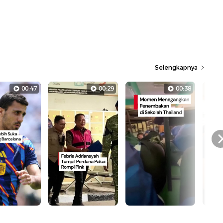
Selengkapnya
00:47
00:29
00:38