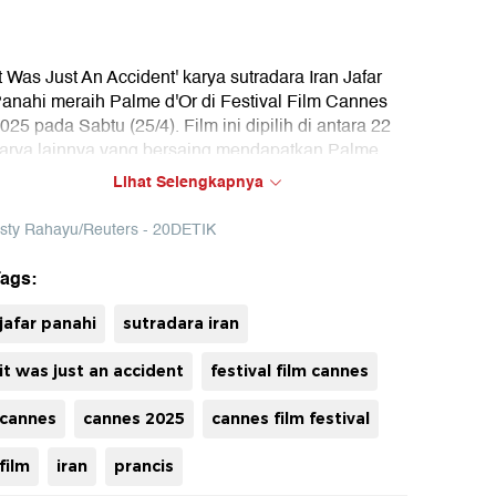
It Was Just An Accident' karya sutradara Iran Jafar
anahi meraih Palme d'Or di Festival Film Cannes
025 pada Sabtu (25/4). Film ini dipilih di antara 22
arya lainnya yang bersaing mendapatkan Palme
'Or.
Lihat Selengkapnya
afar yang telah ditangkap beberapa kali karena
sty Rahayu/Reuters - 20DETIK
embuatan filmnya, terakhir kali hadir di Festival Film
annes secara langsung pada tahun 2003, ketika
ags:
Crimson Gold' diputar dalam kategori Un Certain
uh
egard.
jafar panahi
sutradara iran
ihat ekspresi kemenangan sutradara Iran Jafar
it was just an accident
festival film cannes
anahi di video berikut ini!
cannes
cannes 2025
cannes film festival
film
iran
prancis