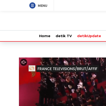
MENU
Home
detik TV
detikUpdate