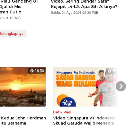
 Riau Gandeng 81
Video: Sering Dengar Saraf
jol di Misi
Kejepit L4-L5, Apa Sih Artinya?
erah Putih
Sabtu, 01 Agu 2026 09:30 WIB
026 21:19 WIB
 Selengkapnya
18:36
39:04
Nex
Detik Pagi
an Kedua John Herdman
Video: Singapura Vs Indonesia:
F Itu Bernama
Skuad Garuda Wajib Menang!