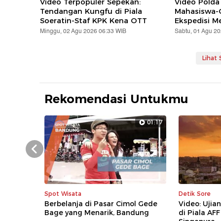
Video Terpopuler Sepekan:
Video Polda
Tendangan Kungfu di Piala
Mahasiswa-O
Soeratin-Staf KPK Kena OTT
Ekspedisi M
Minggu, 02 Agu 2026 06:33 WIB
Sabtu, 01 Agu 2
Lihat
Rekomendasi Untukmu
01:17
Prev
Spot Wisata
Detik Sore
Berbelanja di Pasar Cimol Gede
Video: Uji
Bage yang Menarik, Bandung
di Piala AF