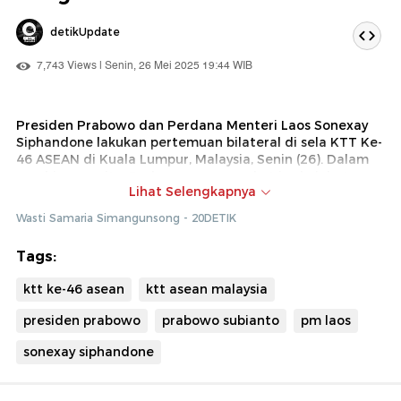
detikUpdate
7,743 Views | Senin, 26 Mei 2025 19:44 WIB
Presiden Prabowo dan Perdana Menteri Laos Sonexay
Siphandone lakukan pertemuan bilateral di sela KTT Ke-
46 ASEAN di Kuala Lumpur, Malaysia, Senin (26). Dalam
pembicaraan itu, Prabowo mengangkat isu kejahatan
Lihat Selengkapnya
lintas negara.
Wasti Samaria Simangunsong - 20DETIK
Tags:
ktt ke-46 asean
ktt asean malaysia
presiden prabowo
prabowo subianto
pm laos
sonexay siphandone