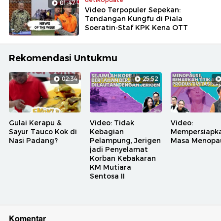
01:47
Video Terpopuler Sepekan:
Tendangan Kungfu di Piala
Soeratin-Staf KPK Kena OTT
Rekomendasi Untukmu
02:34
25:52
Gulai Kerapu &
Video: Tidak
Video:
Sayur Tauco Kok di
Kebagian
Mempersiapk
Nasi Padang?
Pelampung, Jerigen
Masa Menopa
jadi Penyelamat
Korban Kebakaran
KM Mutiara
Sentosa II