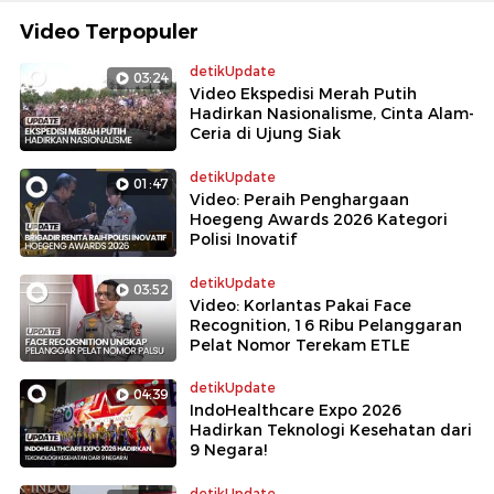
Video Terpopuler
detikUpdate
03:24
Video Ekspedisi Merah Putih
Hadirkan Nasionalisme, Cinta Alam-
Ceria di Ujung Siak
detikUpdate
01:47
Video: Peraih Penghargaan
Hoegeng Awards 2026 Kategori
Polisi Inovatif
detikUpdate
03:52
Video: Korlantas Pakai Face
Recognition, 16 Ribu Pelanggaran
Pelat Nomor Terekam ETLE
detikUpdate
04:39
IndoHealthcare Expo 2026
Hadirkan Teknologi Kesehatan dari
9 Negara!
detikUpdate