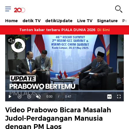
Home
detik TV
detikUpdate
Live TV
Signature
Pol
Tonton kabar terbaru PIALA DUNIA 2026
Di Sini
Dimuat
:
100.00%
Waktu
0:00
/
Durasi
0:47
Mainkan
Suara
Layar
Hidup
Saat
Video Prabowo Bicara Masalah
ini
Judol-Perdagangan Manusia
dengan PM Laos