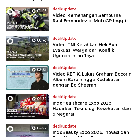
detikUpdate
01:03
Video: Kemenangan Sempurna
Raul Fernandez di MotoGP Inggris
detikUpdate
00:43
Video: TNI Kerahkan Heli Buat
Evakuasi Warga dari Konflik
Ugimba Intan Jaya
detikUpdate
03:35
Video KETIK: Lukas Graham Bocorin
Album Baru hingga Kedekatan
dengan Ed Sheeran
detikUpdate
04:39
IndoHealthcare Expo 2026
Hadirkan Teknologi Kesehatan dari
9 Negara!
detikUpdate
04:52
IndoBeauty Expo 2026, Inovasi dan