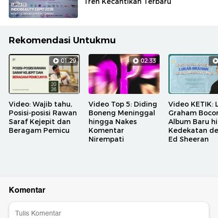
Tren Kecantikan Terbaru
Rekomendasi Untukmu
01:29
02:33
Video: Wajib tahu,
Video Top 5: Diding
Video KETIK: 
Posisi-posisi Rawan
Boneng Meninggal
Graham Bocor
Saraf Kejepit dan
hingga Nakes
Album Baru h
Beragam Pemicu
Komentar
Kedekatan d
Nirempati
Ed Sheeran