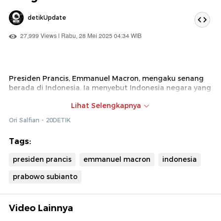
detikUpdate
27,999 Views | Rabu, 28 Mei 2025 04:34 WIB
Presiden Prancis, Emmanuel Macron, mengaku senang
berada di Indonesia. Ia menyebut Indonesia negara yang
sangat indah.
Lihat Selengkapnya
Macron mengenang kedatangannya ke Bali pada 2
Ori Salfian - 20DETIK
tahun silam. Kini, ia mengaku menanti pertemuan
dengan Presiden Prabowo Subianto.
Tags:
presiden prancis
emmanuel macron
indonesia
prabowo subianto
Video Lainnya