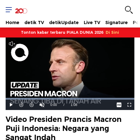
Home
detik TV
detikUpdate
Live TV
Signature
Pol
Tonton kabar terbaru PIALA DUNIA 2026
Di Sini
Dimuat
:
100.00%
Waktu
0:00
/
Durasi
1:08
Mainkan
Suara
Layar
Hidup
Saat
Video Presiden Prancis Macron
ini
Puji Indonesia: Negara yang
Sangat Indah