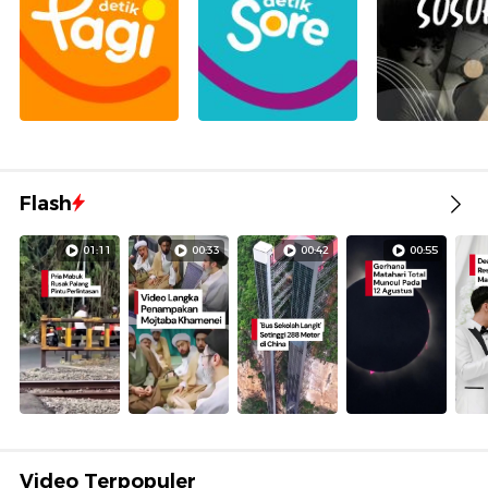
Flash
01:11
00:33
00:42
00:55
Video Terpopuler