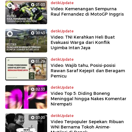
detikUpdate
01:03
Video: Kemenangan Sempurna
Raul Fernandez di MotoGP Inggris
detikUpdate
00:43
Video: TNI Kerahkan Heli Buat
Evakuasi Warga dari Konflik
Ugimba Intan Jaya
detikUpdate
01:29
Video: Wajib tahu, Posisi-posisi
Rawan Saraf Kejepit dan Beragam
Pemicu
detikUpdate
02:33
Video Top 5: Diding Boneng
Meninggal hingga Nakes Komentar
Nirempati
detikUpdate
03:00
Video Terpopuler Sepekan: Ribuan
WNI Bernama Tokoh Anime-