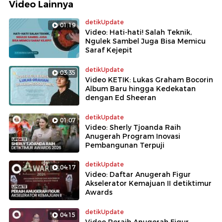
Video Lainnya
detikUpdate
01:19
Video: Hati-hati! Salah Teknik,
Ngulek Sambel Juga Bisa Memicu
Saraf Kejepit
detikUpdate
03:35
Video KETIK: Lukas Graham Bocorin
Album Baru hingga Kedekatan
dengan Ed Sheeran
detikUpdate
01:07
Video: Sherly Tjoanda Raih
Anugerah Program Inovasi
Pembangunan Terpuji
detikUpdate
04:17
Video: Daftar Anugerah Figur
Akselerator Kemajuan II detiktimur
Awards
detikUpdate
04:15