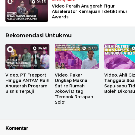
04:15
Video Peraih Anugerah Figur
Akselerator Kemajuan I detiktimur
Awards
Rekomendasi Untukmu
04:40
15:08
Video: PT Freeport
Video: Pakar
Video: Ahli Giz
Hingga ANTAM Raih
Ungkap Makna
Tanggapi Soal
Anugerah Program
Satire Rumah
Sapu-sapu Ti
Bisnis Terpuji
Jokowi Ditag
Boleh Dikons
'Tembok Ratapan
Solo'