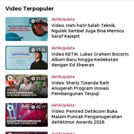
Video Terpopuler
detikUpdate
01:19
Video: Hati-hati! Salah Teknik,
Ngulek Sambel Juga Bisa Memicu
Saraf Kejepit
detikUpdate
03:35
Video KETIK: Lukas Graham Bocorin
Album Baru hingga Kedekatan
dengan Ed Sheeran
detikUpdate
01:07
Video: Sherly Tjoanda Raih
Anugerah Program Inovasi
Pembangunan Terpuji
detikUpdate
02:17
Video: Pemred Detikcom Buka
Malam Puncak Penganugerahan
detiktimur Awards 2026
detikUpdate