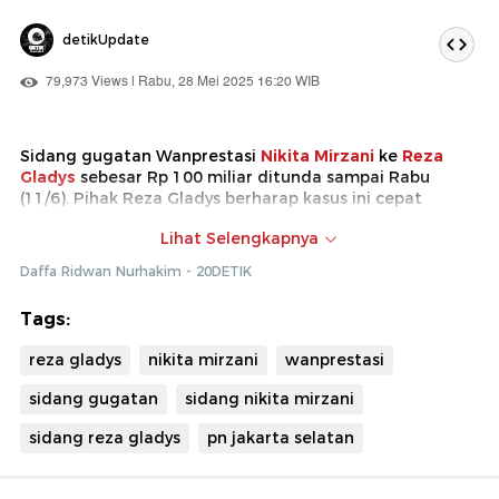
detikUpdate
79,973 Views | Rabu, 28 Mei 2025 16:20 WIB
Sidang gugatan Wanprestasi
Nikita Mirzani
ke
Reza
Gladys
sebesar Rp 100 miliar ditunda sampai Rabu
(11/6). Pihak Reza Gladys berharap kasus ini cepat
selesai.
Lihat Selengkapnya
Kuasa hukum Reza Gladys, Zulkifli, menyebut usaha
Daffa Ridwan Nurhakim - 20DETIK
kliennya terganggu akibat gugatan perdata yang
diajukan oleh Nikita Mirzani.
Tags:
reza gladys
nikita mirzani
wanprestasi
sidang gugatan
sidang nikita mirzani
sidang reza gladys
pn jakarta selatan