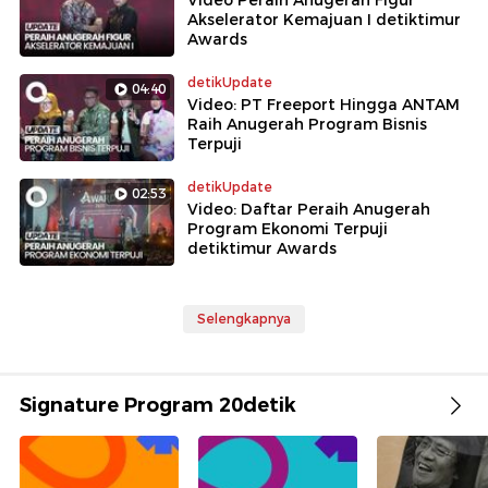
Video Peraih Anugerah Figur
Akselerator Kemajuan I detiktimur
Awards
detikUpdate
04:40
Video: PT Freeport Hingga ANTAM
Raih Anugerah Program Bisnis
Terpuji
detikUpdate
02:53
Video: Daftar Peraih Anugerah
Program Ekonomi Terpuji
detiktimur Awards
Selengkapnya
Signature Program 20detik