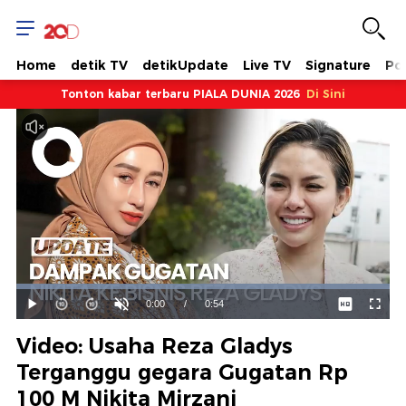
Home
detik TV
detikUpdate
Live TV
Signature
Pol
Tonton kabar terbaru PIALA DUNIA 2026
Di Sini
Dimuat
:
100.00%
Waktu
0:00
/
Durasi
0:54
Mainkan
Suara
Layar
Hidup
Saat
Video: Usaha Reza Gladys
ini
Terganggu gegara Gugatan Rp
100 M Nikita Mirzani