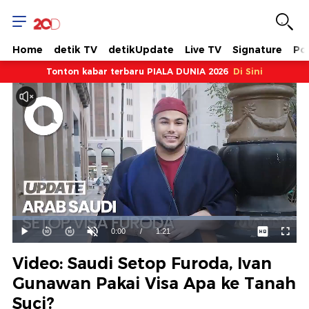
Home
detik TV
detikUpdate
Live TV
Signature
Pol
Tonton kabar terbaru PIALA DUNIA 2026
Di Sini
Dimuat
:
83.48%
Waktu
0:00
/
Durasi
1:21
Mainkan
Suara
Layar
Hidup
Saat
Video: Saudi Setop Furoda, Ivan
ini
Gunawan Pakai Visa Apa ke Tanah
Suci?