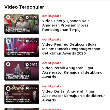
Video Terpopuler
detikUpdate
01:07
Video: Sherly Tjoanda Raih
Anugerah Program Inovasi
Pembangunan Terpuji
detikUpdate
02:17
Video: Pemred Detikcom Buka
Malam Puncak Penganugerahan
detiktimur Awards 2026
detikUpdate
04:15
Video Peraih Anugerah Figur
Akselerator Kemajuan I detiktimur
Awards
detikUpdate
04:17
Video: Daftar Anugerah Figur
Akselerator Kemajuan II detiktimur
Awards
detikUpdate