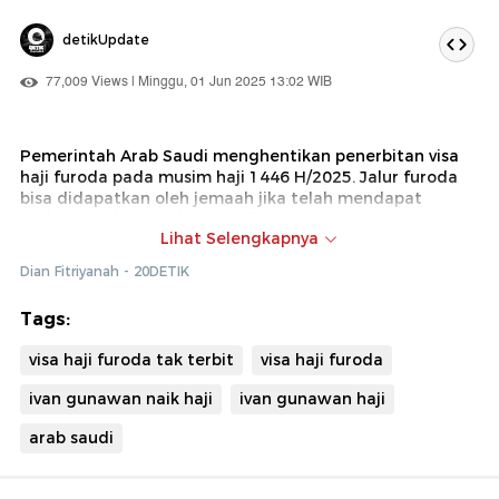
detikUpdate
77,009 Views | Minggu, 01 Jun 2025 13:02 WIB
Pemerintah Arab Saudi menghentikan penerbitan visa
haji furoda pada musim haji 1446 H/2025. Jalur furoda
bisa didapatkan oleh jemaah jika telah mendapat
undangan dari otoritas Saudi.
Lihat Selengkapnya
Ivan Gunawan yang diketahui menggunakan jalur furoda
Dian Fitriyanah - 20DETIK
kini telah berada di Tanah Suci. Lantas, visa apa yang
digunakan Ivan Gunawan?
Tags:
visa haji furoda tak terbit
visa haji furoda
ivan gunawan naik haji
ivan gunawan haji
arab saudi