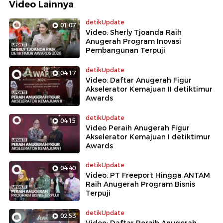
Video Lainnya
detikUpdate
01:07
Video: Sherly Tjoanda Raih
Anugerah Program Inovasi
Pembangunan Terpuji
detikUpdate
04:17
Video: Daftar Anugerah Figur
Akselerator Kemajuan II detiktimur
Awards
detikUpdate
04:15
Video Peraih Anugerah Figur
Akselerator Kemajuan I detiktimur
Awards
detikUpdate
04:40
Video: PT Freeport Hingga ANTAM
Raih Anugerah Program Bisnis
Terpuji
detikUpdate
02:53