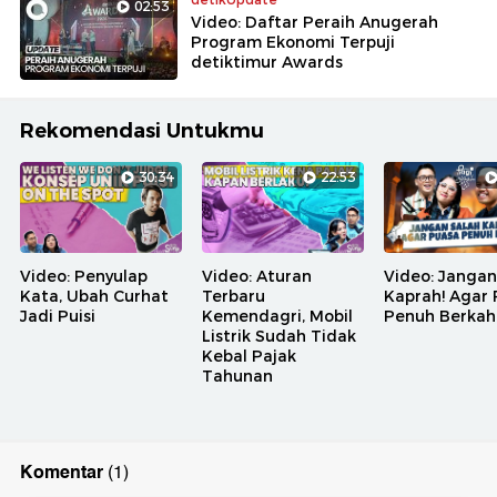
02:53
Video: Daftar Peraih Anugerah
Program Ekonomi Terpuji
detiktimur Awards
Rekomendasi Untukmu
30:34
22:53
Video: Penyulap
Video: Aturan
Video: Jangan
Kata, Ubah Curhat
Terbaru
Kaprah! Agar
Jadi Puisi
Kemendagri, Mobil
Penuh Berkah
Listrik Sudah Tidak
Kebal Pajak
Tahunan