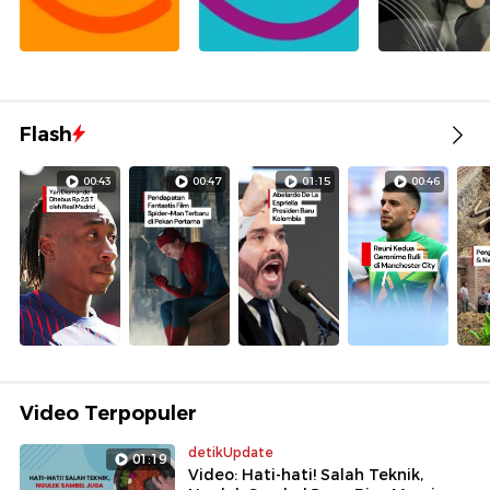
Flash
00:43
00:47
01:15
00:46
Video Terpopuler
detikUpdate
01:19
Video: Hati-hati! Salah Teknik,