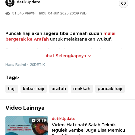
detikUpdate
31,545 Views | Rabu, 04 Jun 2025 20:09 WIB
Puncak haji akan segera tiba. Jemaah sudah
mulai
bergerak ke Arafah
untuk melaksanakan Wukuf.
Para jemaah akan diangkut menggunakan bus menuju
Arafah. Direncanakan, semua jemaah sudah di Arafah
Lihat Selengkapnya
sebelum pergantian hari.
Haris Fadhil - 20DETIK
detikers bisa lihat berita lainnya terkait pelaksanaan
Haji 2025
Tags:
di sini
.
haji
kabar haji
arafah
makkah
puncak haji
Video Lainnya
detikUpdate
01:19
Video: Hati-hati! Salah Teknik,
Ngulek Sambel Juga Bisa Memicu