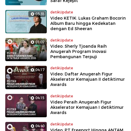
Saraf Kejepit
detikUpdate
03:35
Video KETIK: Lukas Graham Bocorin
Album Baru hingga Kedekatan
dengan Ed Sheeran
detikUpdate
01:07
Video: Sherly Tjoanda Raih
Anugerah Program Inovasi
Pembangunan Terpuji
detikUpdate
04:17
Video: Daftar Anugerah Figur
Akselerator Kemajuan II detiktimur
Awards
detikUpdate
04:15
Video Peraih Anugerah Figur
Akselerator Kemajuan I detiktimur
Awards
detikUpdate
04:40
Video: PT Freeport Hingga ANTAM