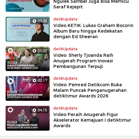
Ngulek Sambel Juga Bisa Memicu
Saraf Kejepit
detikUpdate
03:35
Video KETIK: Lukas Graham Bocorin
Album Baru hingga Kedekatan
dengan Ed Sheeran
detikUpdate
01:07
Video: Sherly Tjoanda Raih
Anugerah Program Inovasi
Pembangunan Terpuji
detikUpdate
02:17
Video: Pemred Detikcom Buka
Malam Puncak Penganugerahan
detiktimur Awards 2026
detikUpdate
04:15
Video Peraih Anugerah Figur
Akselerator Kemajuan I detiktimur
Awards