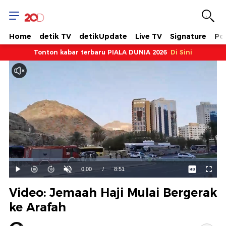
Home
detik TV
detikUpdate
Live TV
Signature
Pol
Tonton kabar terbaru PIALA DUNIA 2026
Di Sini
Dimuat
:
11.32%
Waktu
0:00
/
Durasi
8:51
Mainkan
Suara
Layar
Hidup
Saat
Video: Jemaah Haji Mulai Bergerak
ini
ke Arafah