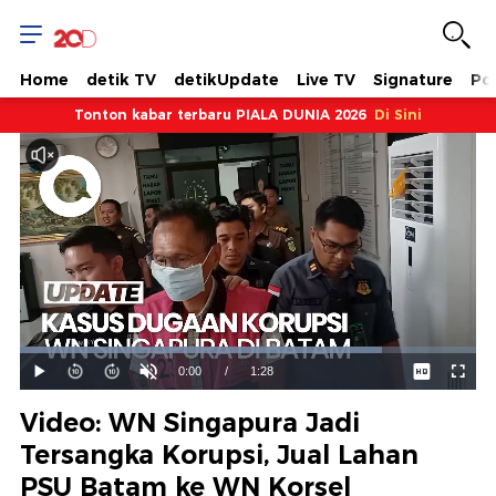
Home
detik TV
detikUpdate
Live TV
Signature
Pol
Tonton kabar terbaru PIALA DUNIA 2026
Di Sini
Dimuat
:
79.28%
Waktu
0:00
/
Durasi
1:28
Mainkan
Suara
Layar
Hidup
Saat
Video: WN Singapura Jadi
ini
Tersangka Korupsi, Jual Lahan
PSU Batam ke WN Korsel