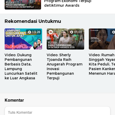
Program Ekonomi Terpuji
detiktimur Awards
Rekomendasi Untukmu
13:28
01:07
Video: Dukung
Video: Sherly
Video: Rumah
Pembangunan
Tjoanda Raih
Singgah Yaya
Berbasis Data,
Anugerah Program
Kita Peduli, 
Lampung
Inovasi
Pasien Kanke
Luncurkan Satelit
Pembangunan
Menenun Har
ke Luar Angkasa
Terpuji