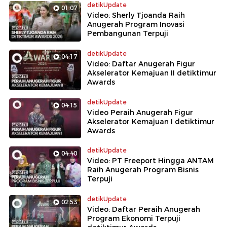
detikUpdate
01:07
Video: Sherly Tjoanda Raih
Anugerah Program Inovasi
Pembangunan Terpuji
detikUpdate
04:17
Video: Daftar Anugerah Figur
Akselerator Kemajuan II detiktimur
Awards
detikUpdate
04:15
Video Peraih Anugerah Figur
Akselerator Kemajuan I detiktimur
Awards
detikUpdate
04:40
Video: PT Freeport Hingga ANTAM
Raih Anugerah Program Bisnis
Terpuji
detikUpdate
02:53
Video: Daftar Peraih Anugerah
Program Ekonomi Terpuji