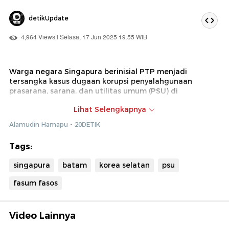
detikUpdate
4,964 Views | Selasa, 17 Jun 2025 19:55 WIB
Warga negara Singapura berinisial PTP menjadi
tersangka kasus dugaan korupsi penyalahgunaan
prasarana, sarana, dan utilitas umum (PSU) di
perumahan Merlion Square, Tanjung Uncang, Kota
Lihat Selengkapnya
Batam. PTP sebagai manajer pengembang PT Sentek
Indonesia, disebut menjual lahan fasilitas umum seluas
Alamudin Hamapu - 20DETIK
4.946 meter persegi ke seorang warga negara Korea
Selatan berinisial KKJ.
Tags:
Penyidik Kejari Batam telah mengantongi empat alat
singapura
batam
korea selatan
psu
bukti berupa keterangan saksi, ahli, surat, dan petunjuk
sebelum menetapkan PTP sebagai tersangka.
fasum fasos
Berdasarkan audit BPK RI, kerugian negara akibat
perbuatan tersebut mencapai Rp 4.896.540.000.
Simak berita lainnya terkait kasus korupsi PSU di Kota
Video Lainnya
Batam di sini.