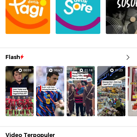
Flash
00:55
00:47
01:18
01:23
Video Terpopuler