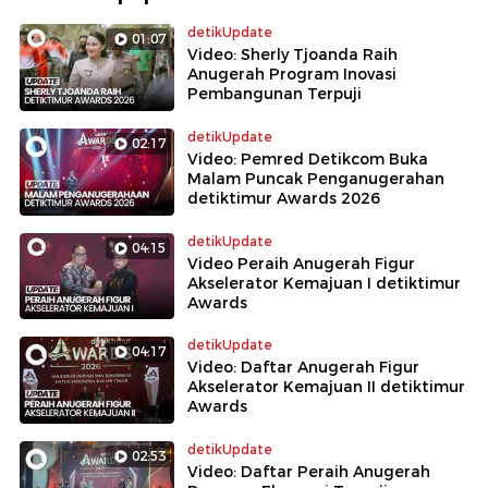
detikUpdate
01:07
Video: Sherly Tjoanda Raih
Anugerah Program Inovasi
Pembangunan Terpuji
detikUpdate
02:17
Video: Pemred Detikcom Buka
Malam Puncak Penganugerahan
detiktimur Awards 2026
detikUpdate
04:15
Video Peraih Anugerah Figur
Akselerator Kemajuan I detiktimur
Awards
detikUpdate
04:17
Video: Daftar Anugerah Figur
Akselerator Kemajuan II detiktimur
Awards
detikUpdate
02:53
Video: Daftar Peraih Anugerah