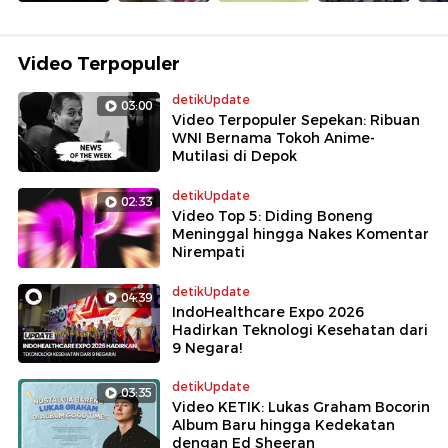
Video Terpopuler
detikUpdate
03:00
Video Terpopuler Sepekan: Ribuan
WNI Bernama Tokoh Anime-
Mutilasi di Depok
detikUpdate
02:33
Video Top 5: Diding Boneng
Meninggal hingga Nakes Komentar
Nirempati
detikUpdate
04:39
IndoHealthcare Expo 2026
Hadirkan Teknologi Kesehatan dari
9 Negara!
detikUpdate
03:35
Video KETIK: Lukas Graham Bocorin
Album Baru hingga Kedekatan
dengan Ed Sheeran