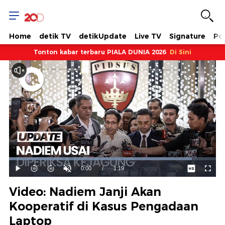
Home
detik TV
detikUpdate
Live TV
Signature
Pol
Tonton kabar terbaru PIALA DUNIA 2026
Di Sini
Dimuat
:
88.39%
Waktu
0:00
/
Durasi
1:19
Mainkan
Suara
Layar
Hidup
Saat
Video: Nadiem Janji Akan
ini
Kooperatif di Kasus Pengadaan
Laptop