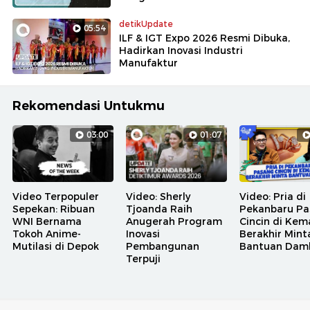
detikUpdate
05:54
ILF & IGT Expo 2026 Resmi Dibuka,
Hadirkan Inovasi Industri
Manufaktur
Rekomendasi Untukmu
03:00
01:07
Video Terpopuler
Video: Sherly
Video: Pria di
Sepekan: Ribuan
Tjoanda Raih
Pekanbaru Pa
WNI Bernama
Anugerah Program
Cincin di Kem
Tokoh Anime-
Inovasi
Berakhir Mint
Mutilasi di Depok
Pembangunan
Bantuan Dam
Terpuji