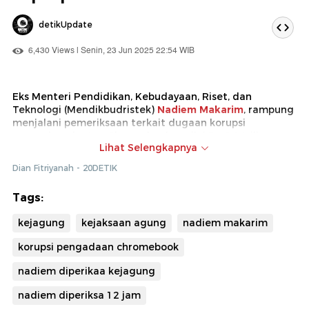
detikUpdate
6,430 Views | Senin, 23 Jun 2025 22:54 WIB
Eks Menteri Pendidikan, Kebudayaan, Riset, dan
Teknologi (Mendikbudristek)
Nadiem Makarim
, rampung
menjalani pemeriksaan terkait dugaan korupsi
pengadaan laptop Chromebook senilai Rp 9,9 triliun.
Lihat Selengkapnya
Ia mengaku akan bersikap kooperatif selama jika
Dian Fitriyanah - 20DETIK
dipanggil kembali oleh
Kejaksaan Agung
(Kejagung).
Tags:
kejagung
kejaksaan agung
nadiem makarim
korupsi pengadaan chromebook
nadiem diperikaa kejagung
nadiem diperiksa 12 jam