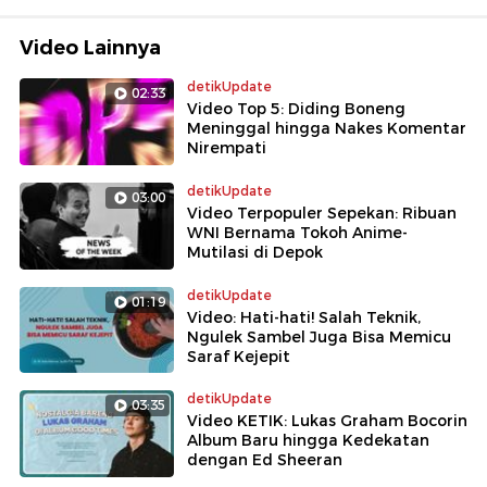
Video Lainnya
detikUpdate
02:33
Video Top 5: Diding Boneng
Meninggal hingga Nakes Komentar
Nirempati
detikUpdate
03:00
Video Terpopuler Sepekan: Ribuan
WNI Bernama Tokoh Anime-
Mutilasi di Depok
detikUpdate
01:19
Video: Hati-hati! Salah Teknik,
Ngulek Sambel Juga Bisa Memicu
Saraf Kejepit
detikUpdate
03:35
Video KETIK: Lukas Graham Bocorin
Album Baru hingga Kedekatan
dengan Ed Sheeran