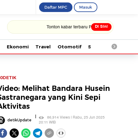
Daftar MPC
Masuk
Di Sini
Tonton kabar terbaru PIALA DUNIA 2026
Ekonomi
Travel
Otomotif
Saintek
Kesehata
0DETIK
Video: Melihat Bandara Husein
Sastranegara yang Kini Sepi
Aktivitas
|
86,914 Views | Rabu, 25 Jun 2025
detikUpdate
20:11 WIB