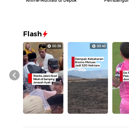
Anime-Mutilasi di Depok
Pembanguna
Flash
00:36
00:40
Prev