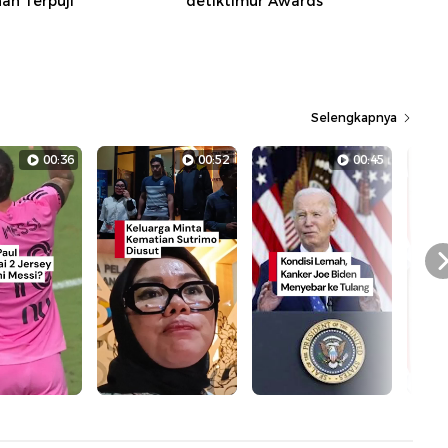
n Terpuji
detiktimur Awards
Selengkapnya
00:36
00:52
00:45