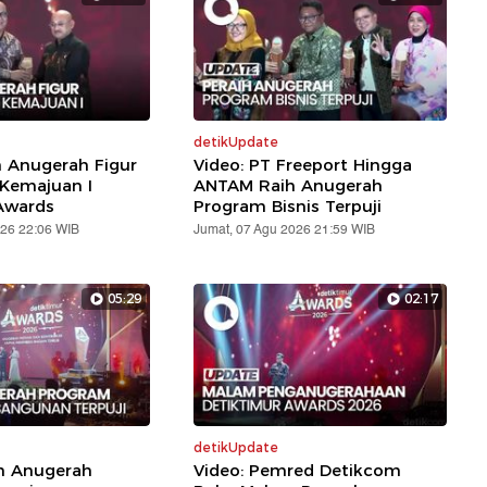
detikUpdate
h Anugerah Figur
Video: PT Freeport Hingga
 Kemajuan I
ANTAM Raih Anugerah
Awards
Program Bisnis Terpuji
026 22:06 WIB
Jumat, 07 Agu 2026 21:59 WIB
05:29
02:17
detikUpdate
ih Anugerah
Video: Pemred Detikcom