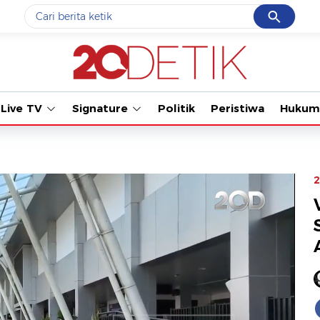
Cancel
Yang sedang ramai dicari
#1
ketik
#2
bromo
Live TV
Signature
Politik
Peristiwa
Hukum
#3
streaming motogp
#4
prabowo
#5
data live draw sgp
2
Promoted
Terakhir yang dicari
Loading...