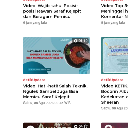
Video: Wajib tahu, Posisi-
Video Top 5
posisi Rawan Saraf Kejepit
Meninggal h
dan Beragam Pemicu
Komentar N
6 jam yang lalu
8 jam yang lalu
01:19
detikUpdate
detikUpdate
Video: Hati-hati! Salah Teknik,
Video KETIK
Ngulek Sambel Juga Bisa
Bocorin Alb
Memicu Saraf Kejepit
Kedekatan 
Sheeran
Sabtu, 08 Agu 2026 09:45 WIB
Sabtu, 08 Agu 2
04:17