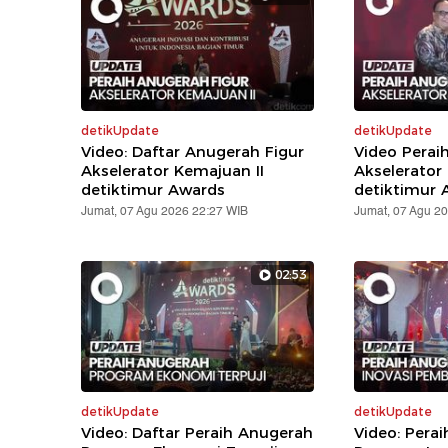
detikUpdate
detikUpdate
Video: Daftar Anugerah Figur
Video Perai
Akselerator Kemajuan II
Akselerator
detiktimur Awards
detiktimur 
Jumat, 07 Agu 2026 22:27 WIB
Jumat, 07 Agu 2
02:53
detikUpdate
detikUpdate
Video: Daftar Peraih Anugerah
Video: Pera