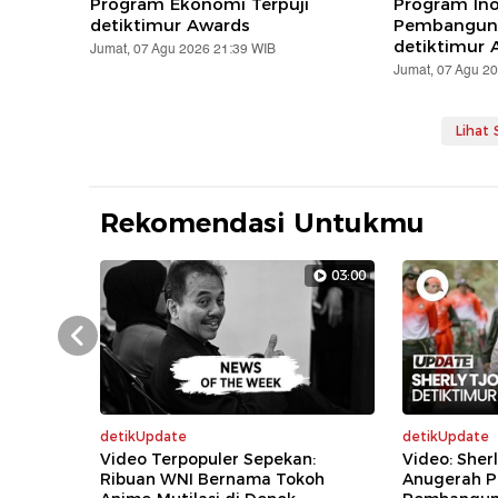
Program Ekonomi Terpuji
Program Ino
detiktimur Awards
Pembanguna
detiktimur 
Jumat, 07 Agu 2026 21:39 WIB
Jumat, 07 Agu 2
Lihat
Rekomendasi Untukmu
03:00
Prev
detikUpdate
detikUpdate
Video Terpopuler Sepekan:
Video: Sher
Ribuan WNI Bernama Tokoh
Anugerah P