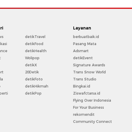
ri
Layanan
ws
detikTravel
berbuatbaik.id
kasi
detikFood
Pasang Mata
ance
detikHealth
Adsmart
t
Wolipop
detikEvent
t
detikX
Signature Awards
rt
20Detik
Trans Snow World
la
detikFoto
Trans Studio
o
detikHikmah
Bingkai.id
perti
detikPop
Ziswafctarsa.id
Flying Over Indonesia
For Your Business
rekomendit
Community Connect