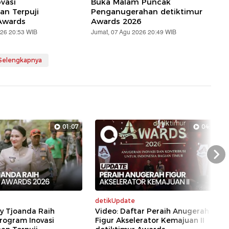
vasi
Buka Malam Puncak
n Terpuji
Penganugerahan detiktimur
Awards
Awards 2026
026 20:53 WIB
Jumat, 07 Agu 2026 20:49 WIB
 Selengkapnya
01:07
04:17
Nex
detikUpdate
ly Tjoanda Raih
Video: Daftar Peraih Anugerah
rogram Inovasi
Figur Akselerator Kemajuan II