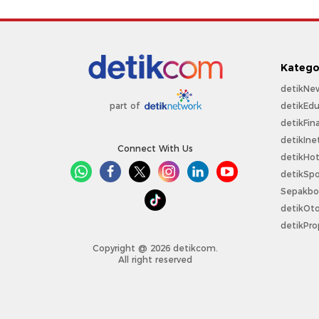
Katego
detikNe
detikEdu
part of
detikFin
detikIne
Connect With Us
detikHo
detikSpo
Sepakbo
detikOt
detikPro
Copyright @ 2026 detikcom.
All right reserved