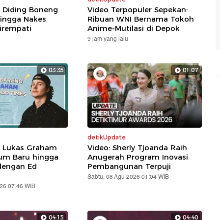
: Diding Boneng
Video Terpopuler Sepekan:
ingga Nakes
Ribuan WNI Bernama Tokoh
irempati
Anime-Mutilasi di Depok
9 jam yang lalu
03:35
01:07
detikUpdate
: Lukas Graham
Video: Sherly Tjoanda Raih
um Baru hingga
Anugerah Program Inovasi
dengan Ed
Pembangunan Terpuji
Sabtu, 08 Agu 2026 01:04 WIB
026 07:46 WIB
04:15
04:40