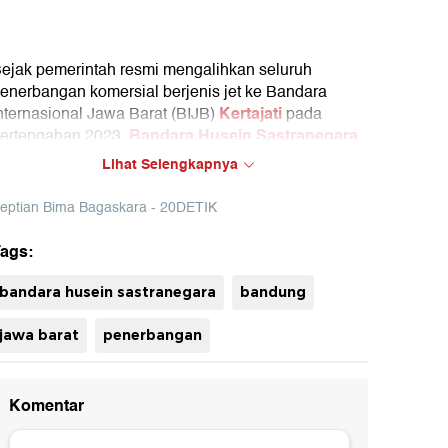
ejak pemerintah resmi mengalihkan seluruh
enerbangan komersial berjenis jet ke Bandara
Kertajati
nternasional Jawa Barat (BIJB)
pada
Bandara Husein Sastranegara
ertengahan 2023,
erlahan memudar dari keramaian dunia aviasi.
Lihat Selengkapnya
eneral Manager Bandara Husein Sastranegara
eptian Bima Bagaskara - 20DETIK
andung R. Indra Crisna Seputra menjelaskan,
andara masih beroperasi meski tak ada lagi
ags:
esawat komersial jet.
uh
bandara husein sastranegara
bandung
jawa barat
penerbangan