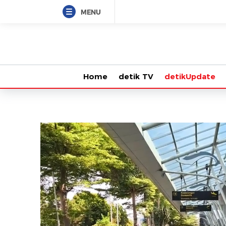
MENU
Home
detik TV
detikUpdate