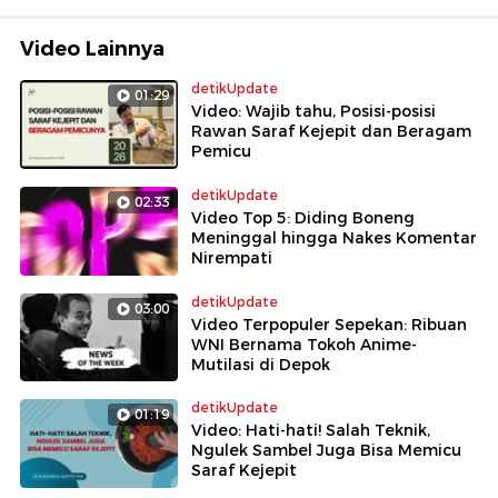
Video Lainnya
detikUpdate
01:29
Video: Wajib tahu, Posisi-posisi
Rawan Saraf Kejepit dan Beragam
Pemicu
detikUpdate
02:33
Video Top 5: Diding Boneng
Meninggal hingga Nakes Komentar
Nirempati
detikUpdate
03:00
Video Terpopuler Sepekan: Ribuan
WNI Bernama Tokoh Anime-
Mutilasi di Depok
detikUpdate
01:19
Video: Hati-hati! Salah Teknik,
Ngulek Sambel Juga Bisa Memicu
Saraf Kejepit