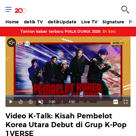
Home
detik TV
detikUpdate
Live TV
Signature
Pol
Tonton kabar terbaru PIALA DUNIA 2026
Di Sini
Dimuat
:
20.56%
Waktu
0:00
/
Durasi
4:50
Mainkan
Suara
Layar
Hidup
Saat
Video K-Talk: Kisah Pembelot
ini
Korea Utara Debut di Grup K-Pop
1VERSE