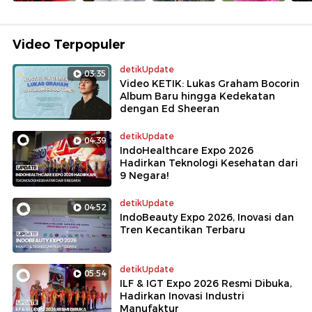
Video Terpopuler
detikUpdate
03:35
Video KETIK: Lukas Graham Bocorin
Album Baru hingga Kedekatan
dengan Ed Sheeran
detikUpdate
04:39
IndoHealthcare Expo 2026
Hadirkan Teknologi Kesehatan dari
9 Negara!
detikUpdate
04:52
IndoBeauty Expo 2026, Inovasi dan
Tren Kecantikan Terbaru
detikUpdate
05:54
ILF & IGT Expo 2026 Resmi Dibuka,
Hadirkan Inovasi Industri
Manufaktur