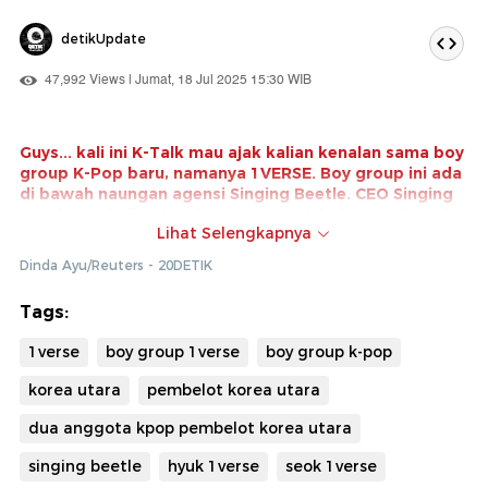
detikUpdate
47,992 Views | Jumat, 18 Jul 2025 15:30 WIB
Guys... kali ini K-Talk mau ajak kalian kenalan sama boy
group K-Pop baru, namanya 1VERSE. Boy group ini ada
di bawah naungan agensi Singing Beetle. CEO Singing
Beetle, Michelle Cho, dulunya pernah bekerja sebagai
Lihat Selengkapnya
A&R executive di SM Entertainment. Kalau melihat
keterangan di akun Instagram-nya, Michelle Cho
Dinda Ayu/Reuters - 20DETIK
menyebut dirinya juga penulis lagu untuk Baekhyun,
KAI, SEVENTEEN, dan PRODUCE101.
Tags:
Nah, salah satu yang disorot dari group 1VERSE adalah
1verse
boy group 1verse
boy group k-pop
latar belakang menarik para membernya. Hyuk dan Seok
adalah dua member 1VERSE yang rupanya merupakan
korea utara
pembelot korea utara
seorang pembelot Korea Utara. Simak kisah mereka
yang melarikan diri dari Korea Utara dan kini debut
dua anggota kpop pembelot korea utara
sebagai idol K-Pop!
singing beetle
hyuk 1verse
seok 1verse
Tonton berita video lainnya di sini...