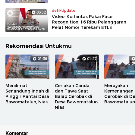
detikUpdate
03:52
Video: Korlantas Pakai Face
Recognition, 16 Ribu Pelanggaran
Pelat Nomor Terekam ETLE
Rekomendasi Untukmu
01:36
01:27
Menikmati
Ceriakan Canda
Merayakan
Senandung Indah di
dan Tawa Saat
Kemenangan 
Pinggir Pantai Desa
Balap Gerobak di
Gerobak di D
Bawomataluo, Nias
Desa Bawomataluo,
Bawomataluo,
Nias