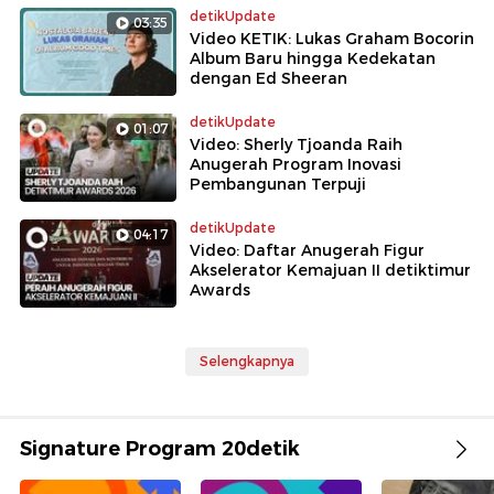
detikUpdate
03:35
Video KETIK: Lukas Graham Bocorin
Album Baru hingga Kedekatan
dengan Ed Sheeran
detikUpdate
01:07
Video: Sherly Tjoanda Raih
Anugerah Program Inovasi
Pembangunan Terpuji
detikUpdate
04:17
Video: Daftar Anugerah Figur
Akselerator Kemajuan II detiktimur
Awards
Selengkapnya
Signature Program 20detik