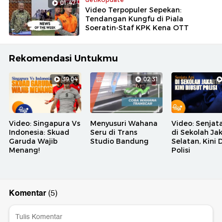
01:47
Video Terpopuler Sepekan:
Tendangan Kungfu di Piala
Soeratin-Staf KPK Kena OTT
Rekomendasi Untukmu
39:04
02:31
Video: Singapura Vs
Menyusuri Wahana
Video: Senjat
Indonesia: Skuad
Seru di Trans
di Sekolah Ja
Garuda Wajib
Studio Bandung
Selatan, Kini 
Menang!
Polisi