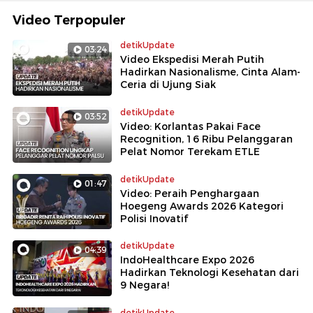
Video Terpopuler
detikUpdate
03:24
Video Ekspedisi Merah Putih
Hadirkan Nasionalisme, Cinta Alam-
Ceria di Ujung Siak
detikUpdate
03:52
Video: Korlantas Pakai Face
Recognition, 16 Ribu Pelanggaran
Pelat Nomor Terekam ETLE
detikUpdate
01:47
Video: Peraih Penghargaan
Hoegeng Awards 2026 Kategori
Polisi Inovatif
detikUpdate
04:39
IndoHealthcare Expo 2026
Hadirkan Teknologi Kesehatan dari
9 Negara!
detikUpdate