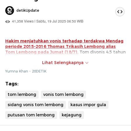
detikUpdate
41,358 Views | Sabtu, 19 Jul 2025 06:50 WIB
Hakim menjatuhkan vonis terhadap terdakwa Mendag
periode 2015-2016 Thomas Trikasih Lembong alias
Tom Lembong pada Jumat (18/7).
Tom divonis 4,5 tahun
penjara.
Lihat Selengkapnya
Hakim lalu membacakan hal yang memberatkan
Yumna Khan - 20DETIK
putusan Tom Lembong. Salah satunya ia dinilai
menimbulkan kesan mengedepankan sistem ekonomi
Tags:
kapitalis.
tom lembong
vonis tom lembong
sidang vonis tom lembong
kasus impor gula
putusan tom lembong
kejagung