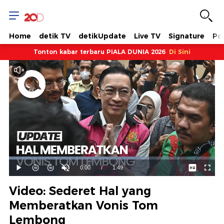
Home
detik TV
detikUpdate
Live TV
Signature
Pol
Tonton kabar terbaru PIALA DUNIA 2026
Di Sini
Dimuat
:
63.80%
Waktu
0:00
/
Durasi
1:49
Mainkan
Suara
Layar
Hidup
Saat
Video: Sederet Hal yang
ini
Memberatkan Vonis Tom
Lembong