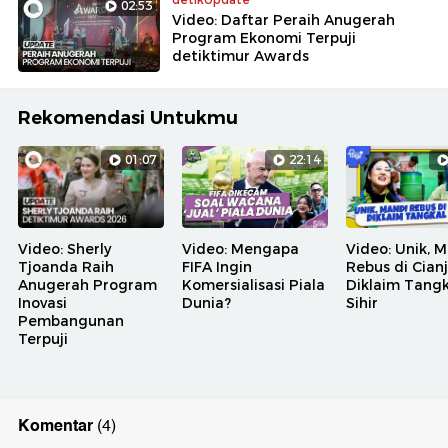
02:53
Video: Daftar Peraih Anugerah
Program Ekonomi Terpuji
detiktimur Awards
Rekomendasi Untukmu
01:07
22:14
Video: Sherly
Video: Mengapa
Video: Unik, 
Tjoanda Raih
FIFA Ingin
Rebus di Cian
Anugerah Program
Komersialisasi Piala
Diklaim Tangk
Inovasi
Dunia?
Sihir
Pembangunan
Terpuji