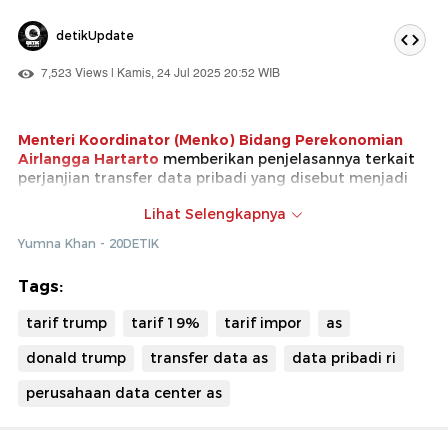
detikUpdate
7,523 Views | Kamis, 24 Jul 2025 20:52 WIB
Menteri Koordinator (Menko) Bidang Perekonomian
Airlangga Hartarto
memberikan penjelasannya terkait
perjanjian transfer data pribadi yang disebut menjadi
salah satu poin tertera dalam kesepakatan dagang
Lihat Selengkapnya
antara Republik Indonesia dengan Amerika Serikat (AS).
Yumna Khan - 20DETIK
Ia lalu menjelaskan bahwa sudah ada 12 perusahaan
data center Amerika Serikat (AS) yang berdiri di
Tags:
Indonesia. Beberapa perusahaan tersebut di antaranya
Amazon Web Service, Microsoft, Equinix, hingga Edge
tarif trump
tarif 19%
tarif impor
as
Connex.
donald trump
transfer data as
data pribadi ri
perusahaan data center as