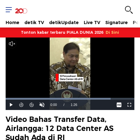
Home
detik TV
detikUpdate
Live TV
Signature
Pol
Tonton kabar terbaru PIALA DUNIA 2026
Di Sini
Dimuat
:
81.44%
Waktu
0:00
/
Durasi
1:26
Mainkan
Suara
Layar
Hidup
Saat
Video Bahas Transfer Data,
ini
Airlangga: 12 Data Center AS
Sudah Ada di RI