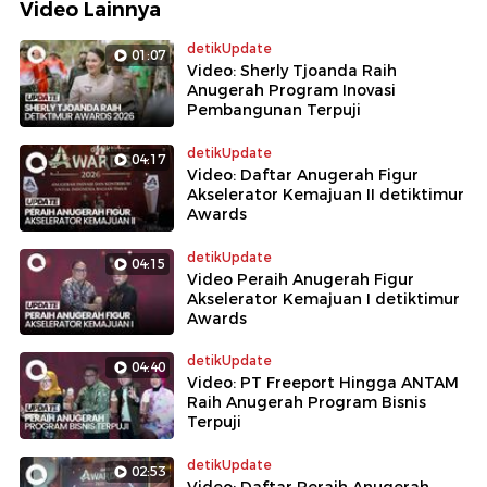
Video Lainnya
detikUpdate
01:07
Video: Sherly Tjoanda Raih
Anugerah Program Inovasi
Pembangunan Terpuji
detikUpdate
04:17
Video: Daftar Anugerah Figur
Akselerator Kemajuan II detiktimur
Awards
detikUpdate
04:15
Video Peraih Anugerah Figur
Akselerator Kemajuan I detiktimur
Awards
detikUpdate
04:40
Video: PT Freeport Hingga ANTAM
Raih Anugerah Program Bisnis
Terpuji
detikUpdate
02:53