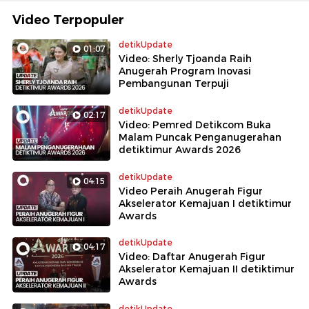
Video Terpopuler
detikUpdate
01:07
Video: Sherly Tjoanda Raih
Anugerah Program Inovasi
Pembangunan Terpuji
detikUpdate
02:17
Video: Pemred Detikcom Buka
Malam Puncak Penganugerahan
detiktimur Awards 2026
detikUpdate
04:15
Video Peraih Anugerah Figur
Akselerator Kemajuan I detiktimur
Awards
detikUpdate
04:17
Video: Daftar Anugerah Figur
Akselerator Kemajuan II detiktimur
Awards
detikUpdate