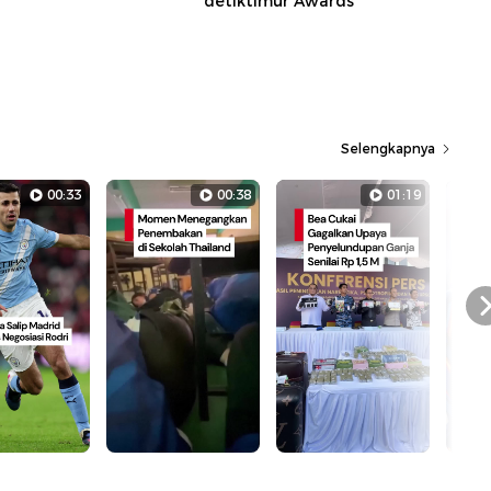
detiktimur Awards
Selengkapnya
00:33
00:38
01:19