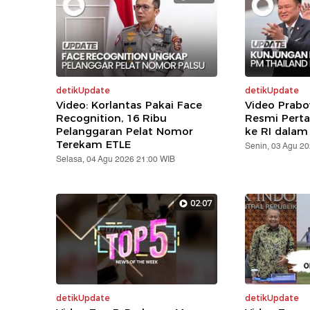
detikUpdate
detikUpdate
Video: Korlantas Pakai Face
Video Prabo
Recognition, 16 Ribu
Resmi Pert
Pelanggaran Pelat Nomor
ke RI dalam
Terekam ETLE
Senin, 03 Agu 2
Selasa, 04 Agu 2026 21:00 WIB
02:07
detikUpdate
detikUpdate