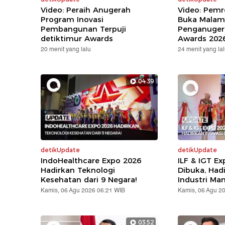
Video: Peraih Anugerah
Video: Pem
Program Inovasi
Buka Malam
Pembangunan Terpuji
Penganuger
detiktimur Awards
Awards 202
20 menit yang lalu
24 menit yang la
04:39
detikUpdate
detikUpdate
IndoHealthcare Expo 2026
ILF & IGT E
Hadirkan Teknologi
Dibuka, Hadi
Kesehatan dari 9 Negara!
Industri Ma
Kamis, 06 Agu 2026 06:21 WIB
Kamis, 06 Agu 2
03:52