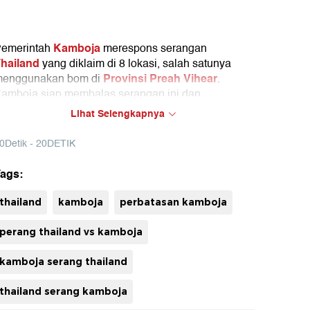
Kamboja
emerintah
merespons serangan
hailand
yang diklaim di 8 lokasi, salah satunya
Provinsi Preah Vihear
enggunakan bom di
.
amboja siap membalas serangan ini dan
engatakan pasukan militernya sudah siap tempur.
Lihat Selengkapnya
emerintah Kamboja sendiri membawa masalah
0Detik - 20DETIK
engketa wilayah dengan Thailand kepada
ahkamah Internasional (ICJ)
pada Minggu (15/6).
ags:
uh
thailand
kamboja
perbatasan kamboja
perang thailand vs kamboja
kamboja serang thailand
thailand serang kamboja