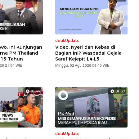
detikUpdate
wo: Ini Kunjungan
Video: Nyeri dan Kebas di
ama PM Thailand
Bagian Ini? Waspadai Gejala
 15 Tahun
Saraf Kejepit L4-L5
026 21:54 WIB
Minggu, 02 Agu 2026 09:45 WIB
01:47
01:37
detikUpdate