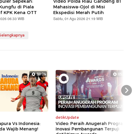
puler Sepekan:
Video Polda Riau Gandeng 81
ungfu di Piala
Mahasiswa-Ojol di Misi
af KPK Kena OTT
Ekspedisi Merah Putih
2026 06:33 WIB
Sabtu, 01 Agu 2026 21:19 WIB
 Selengkapnya
39:04
05:29
Nex
detikUpdate
apura Vs Indonesia:
Video: Peraih Anugerah Program
da Wajib Menang!
Inovasi Pembangunan Terpuji