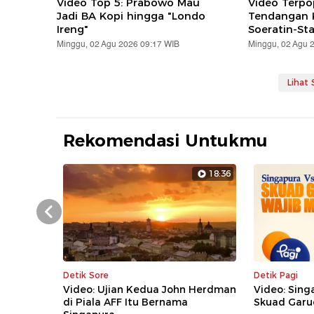
Video Top 5: Prabowo Mau
Video Terpo
Jadi BA Kopi hingga "Londo
Tendangan K
Ireng"
Soeratin-St
Minggu, 02 Agu 2026 09:17 WIB
Minggu, 02 Agu 
Lihat
Rekomendasi Untukmu
18:36
Prev
Detik Sore
Detik Pagi
Video: Ujian Kedua John Herdman
Video: Sing
di Piala AFF Itu Bernama
Skuad Garu