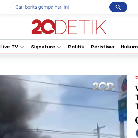
Cancel
Yang sedang ramai dicari
Tonton k
#1
data live draw sgp
#2
piala presiden 2026
Live TV
Signature
Politik
Peristiwa
Hukum
#3
prabowo
#4
iran
#5
gempa hari ini
2
Promoted
Terakhir yang dicari
Loading...