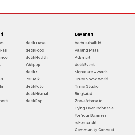
ri
Layanan
ws
detikTravel
berbuatbaik.id
kasi
detikFood
Pasang Mata
ance
detikHealth
Adsmart
t
Wolipop
detikEvent
t
detikX
Signature Awards
rt
20Detik
Trans Snow World
la
detikFoto
Trans Studio
o
detikHikmah
Bingkai.id
perti
detikPop
Ziswafctarsa.id
Flying Over Indonesia
For Your Business
rekomendit
Community Connect