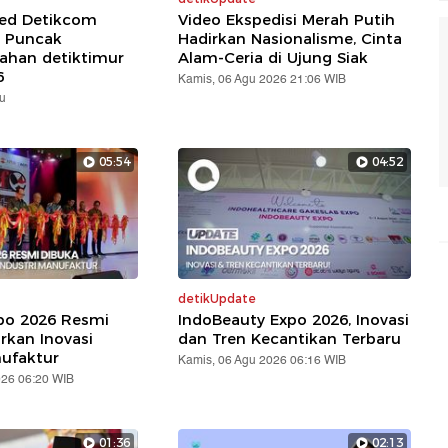
red Detikcom
Video Ekspedisi Merah Putih
 Puncak
Hadirkan Nasionalisme, Cinta
ahan detiktimur
Alam-Ceria di Ujung Siak
6
Kamis, 06 Agu 2026 21:06 WIB
lu
05:54
04:52
detikUpdate
xpo 2026 Resmi
IndoBeauty Expo 2026, Inovasi
rkan Inovasi
dan Tren Kecantikan Terbaru
nufaktur
Kamis, 06 Agu 2026 06:16 WIB
026 06:20 WIB
01:36
02:13