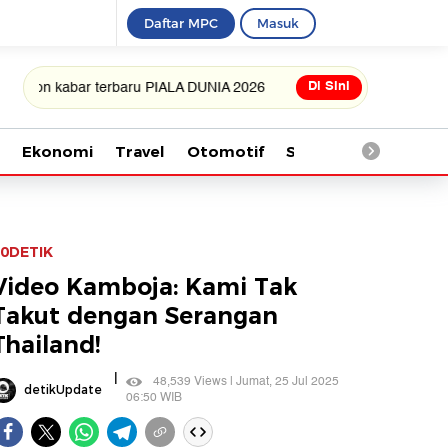
Daftar MPC
Masuk
Di Sini
abar terbaru PIALA DUNIA 2026
Ekonomi
Travel
Otomotif
Saintek
Kesehata
0DETIK
Video Kamboja: Kami Tak
Takut dengan Serangan
Thailand!
|
48,539 Views | Jumat, 25 Jul 2025
detikUpdate
06:50 WIB