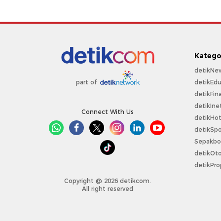
Katego
detikNe
detikEdu
part of
detikFin
detikIne
Connect With Us
detikHo
detikSpo
Sepakbo
detikOt
detikPro
Copyright @ 2026 detikcom.
All right reserved