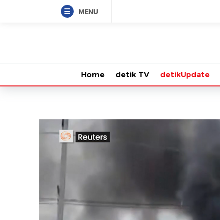
MENU
Home
detik TV
detikUpdate