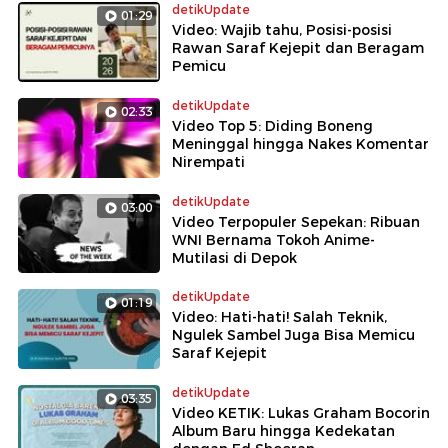
detikUpdate
01:29
Video: Wajib tahu, Posisi-posisi
Rawan Saraf Kejepit dan Beragam
Pemicu
detikUpdate
02:33
Video Top 5: Diding Boneng
Meninggal hingga Nakes Komentar
Nirempati
detikUpdate
03:00
Video Terpopuler Sepekan: Ribuan
WNI Bernama Tokoh Anime-
Mutilasi di Depok
detikUpdate
01:19
Video: Hati-hati! Salah Teknik,
Ngulek Sambel Juga Bisa Memicu
Saraf Kejepit
detikUpdate
03:35
Video KETIK: Lukas Graham Bocorin
Album Baru hingga Kedekatan