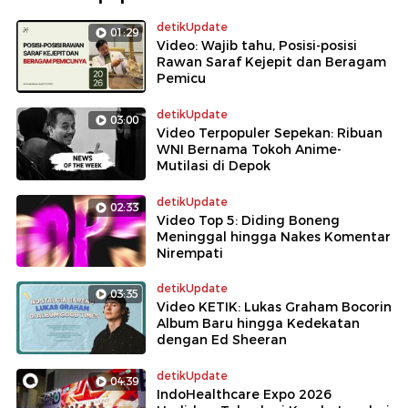
detikUpdate
01:29
Video: Wajib tahu, Posisi-posisi
Rawan Saraf Kejepit dan Beragam
Pemicu
detikUpdate
03:00
Video Terpopuler Sepekan: Ribuan
WNI Bernama Tokoh Anime-
Mutilasi di Depok
detikUpdate
02:33
Video Top 5: Diding Boneng
Meninggal hingga Nakes Komentar
Nirempati
detikUpdate
03:35
Video KETIK: Lukas Graham Bocorin
Album Baru hingga Kedekatan
dengan Ed Sheeran
detikUpdate
04:39
IndoHealthcare Expo 2026