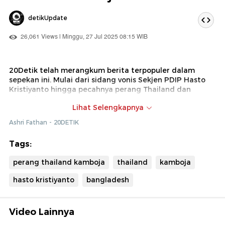
detikUpdate
26,061 Views | Minggu, 27 Jul 2025 08:15 WIB
20Detik telah merangkum berita terpopuler dalam
sepekan ini. Mulai dari sidang vonis Sekjen PDIP Hasto
Kristiyanto hingga pecahnya perang Thailand dan
Kamboja.
Lihat Selengkapnya
Ada juga peristiwa jatuhnya pesawat militer
Ashri Fathan - 20DETIK
Bangladesh ke kawasan sekolah swasta. Dilaporkan
kecelakaan ini menyebabkan setidaknya 31 orang tewas.
Tags:
perang thailand kamboja
thailand
kamboja
hasto kristiyanto
bangladesh
Video Lainnya