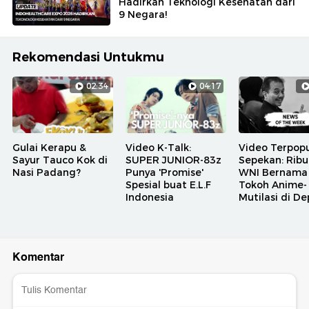
Hadirkan Teknologi Kesehatan dari
9 Negara!
Rekomendasi Untukmu
02:34
04:17
Gulai Kerapu &
Video K-Talk:
Video Terpopu
Sayur Tauco Kok di
SUPER JUNIOR-83z
Sepekan: Rib
Nasi Padang?
Punya 'Promise'
WNI Bernama
Spesial buat E.L.F
Tokoh Anime-
Indonesia
Mutilasi di D