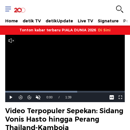
Home
detik TV
detikUpdate
Live TV
Signature
Pol
Tonton kabar terbaru PIALA DUNIA 2026
Di Sini
Dimuat
:
60.16%
Waktu
0:00
/
Durasi
1:39
Mainkan
Suara
Layar
Hidup
Saat
Video Terpopuler Sepekan: Sidang
ini
Vonis Hasto hingga Perang
Thailand-Kamboja