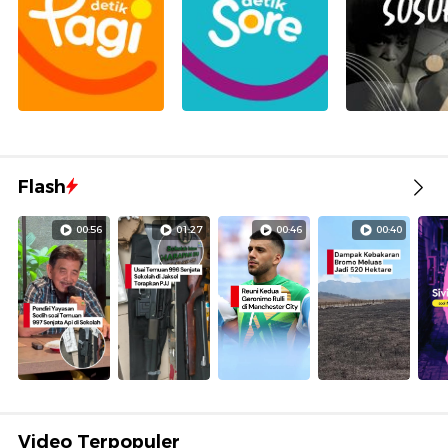
Flash
00:56
01:27
00:46
00:40
Video Terpopuler