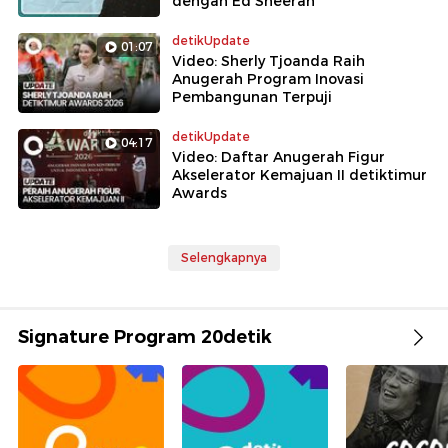
dengan Ed Sheeran
detikUpdate
01:07
Video: Sherly Tjoanda Raih
Anugerah Program Inovasi
Pembangunan Terpuji
detikUpdate
04:17
Video: Daftar Anugerah Figur
Akselerator Kemajuan II detiktimur
Awards
Selengkapnya
Signature Program 20detik