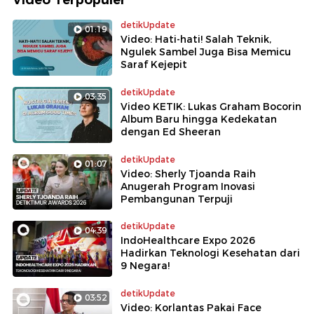
detikUpdate
01:19
Video: Hati-hati! Salah Teknik,
Ngulek Sambel Juga Bisa Memicu
Saraf Kejepit
detikUpdate
03:35
Video KETIK: Lukas Graham Bocorin
Album Baru hingga Kedekatan
dengan Ed Sheeran
detikUpdate
01:07
Video: Sherly Tjoanda Raih
Anugerah Program Inovasi
Pembangunan Terpuji
detikUpdate
04:39
IndoHealthcare Expo 2026
Hadirkan Teknologi Kesehatan dari
9 Negara!
detikUpdate
03:52
Video: Korlantas Pakai Face