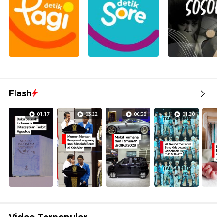
Flash
01:17
03:22
00:58
01:20
Video Terpopuler