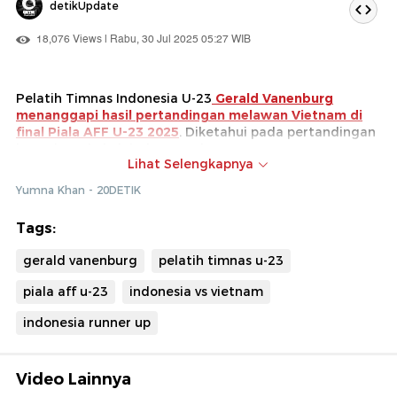
detikUpdate
18,076 Views | Rabu, 30 Jul 2025 05:27 WIB
Pelatih Timnas Indonesia U-23
Gerald Vanenburg
menanggapi hasil pertandingan melawan Vietnam di
final Piala AFF U-23 2025
. Diketahui pada pertandingan
itu Indonesia kalah dengan skor 0-1.
Lihat Selengkapnya
Gerald mengatakan para pemain sudah bermain sebaik
Yumna Khan - 20DETIK
mungkin. Ia menyebut Timnas Indonesia perlu
mempersiapkan diri untuk pertandingan berikutnya.
Tags:
Simak berita lainnya seputar Piala AFF U-23 di sini
.
gerald vanenburg
pelatih timnas u-23
piala aff u-23
indonesia vs vietnam
indonesia runner up
Video Lainnya