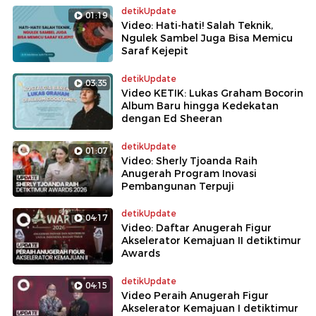
detikUpdate
01:19
Video: Hati-hati! Salah Teknik,
Ngulek Sambel Juga Bisa Memicu
Saraf Kejepit
detikUpdate
03:35
Video KETIK: Lukas Graham Bocorin
Album Baru hingga Kedekatan
dengan Ed Sheeran
detikUpdate
01:07
Video: Sherly Tjoanda Raih
Anugerah Program Inovasi
Pembangunan Terpuji
detikUpdate
04:17
Video: Daftar Anugerah Figur
Akselerator Kemajuan II detiktimur
Awards
detikUpdate
04:15
Video Peraih Anugerah Figur
Akselerator Kemajuan I detiktimur