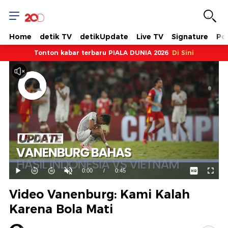
Home
detik TV
detikUpdate
Live TV
Signature
Pol
Tonton kabar terbaru PIALA DUNIA 2026
Di Sini
Dimuat
:
100.00%
Waktu
0:00
/
Durasi
0:45
Mainkan
Suara
Layar
Hidup
Saat
Video Vanenburg: Kami Kalah
ini
Karena Bola Mati