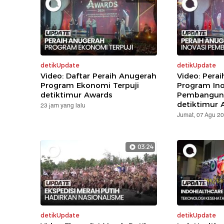
detikUpdate
detikUpdate
Video: Daftar Peraih Anugerah
Video: Pera
Program Ekonomi Terpuji
Program Ino
detiktimur Awards
Pembanguna
detiktimur 
23 jam yang lalu
Jumat, 07 Agu 2
03:24
detikUpdate
detikUpdate