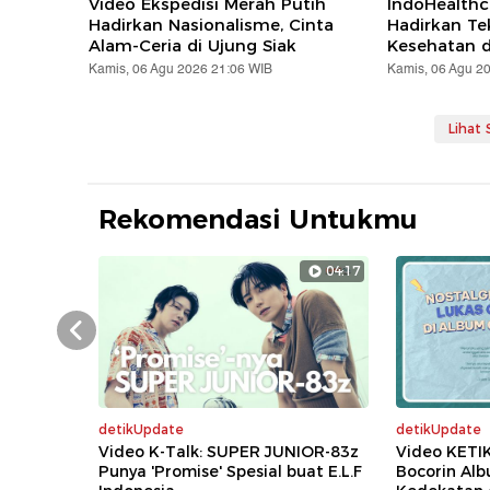
Video Ekspedisi Merah Putih
IndoHealthc
Hadirkan Nasionalisme, Cinta
Hadirkan Te
Alam-Ceria di Ujung Siak
Kesehatan d
Kamis, 06 Agu 2026 21:06 WIB
Kamis, 06 Agu 2
Lihat
Rekomendasi Untukmu
04:17
Prev
detikUpdate
detikUpdate
Video K-Talk: SUPER JUNIOR-83z
Video KETI
Punya 'Promise' Spesial buat E.L.F
Bocorin Al