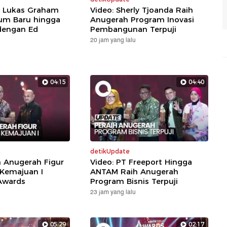
: Lukas Graham
Video: Sherly Tjoanda Raih
um Baru hingga
Anugerah Program Inovasi
dengan Ed
Pembangunan Terpuji
20 jam yang lalu
04:15
04:40
detikUpdate
h Anugerah Figur
Video: PT Freeport Hingga
 Kemajuan I
ANTAM Raih Anugerah
Awards
Program Bisnis Terpuji
23 jam yang lalu
05:29
02:17