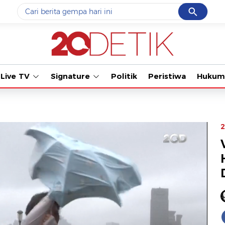
Cancel
Yang sedang ramai dicari
Tonton kabar
#1
data live draw sgp
#2
kebakaran
Live TV
Signature
Politik
Peristiwa
Hukum
#3
prabowo
#4
iran
#5
gempa hari ini
2
Promoted
Terakhir yang dicari
Loading...