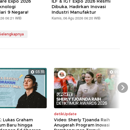
are Expo 2026
ILF & IGT Expo 2026 Resmi
knologi
Dibuka, Hadirkan Inovasi
ari 9 Negara!
Industri Manufaktur
026 06:21 WIB
Kamis, 06 Agu 2026 06:20 WIB
 Selengkapnya
03:35
01:07
Nex
detikUpdate
K: Lukas Graham
Video: Sherly Tjoanda Raih
bum Baru hingga
Anugerah Program Inovasi