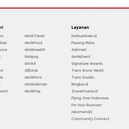
ri
Layanan
ws
detikTravel
berbuatbaik.id
kasi
detikFood
Pasang Mata
ance
detikHealth
Adsmart
t
Wolipop
detikEvent
t
detikX
Signature Awards
rt
20Detik
Trans Snow World
la
detikFoto
Trans Studio
o
detikHikmah
Bingkai.id
perti
detikPop
Ziswafctarsa.id
Flying Over Indonesia
For Your Business
rekomendit
Community Connect