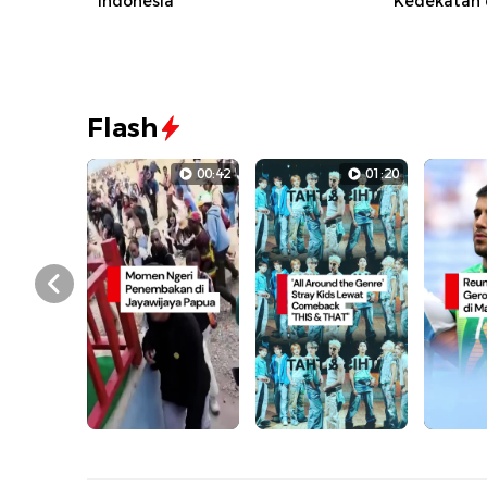
Indonesia
Kedekatan 
Flash
00:42
01:20
Prev