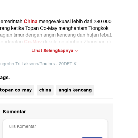
China
emerintah
mengevakuasi lebih dari 280.000
rang ketika Topan Co-May menghantam Tiongkok
agian timur dengan angin kencang dan hujan lebat.
Co-May
endaratan
di kota pelabuhan Zhoushan di
rovinsi Zhejiang pada dini hari Rabu segera diikuti
Lihat Selengkapnya
leh peringatan tsunami setelah gempa bumi dasyat
i Rusia.
ugroho Tri Laksono/Reuters - 20DETIK
ags:
uh
topan co-may
china
angin kencang