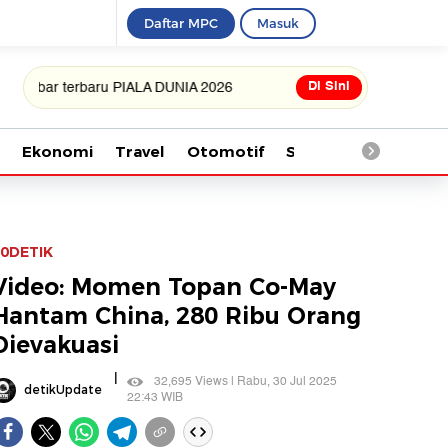
Daftar MPC
Masuk
Di Sini
 terbaru PIALA DUNIA 2026
Ekonomi
Travel
Otomotif
Saintek
Kesehata
0DETIK
Video: Momen Topan Co-May
Hantam China, 280 Ribu Orang
Dievakuasi
|
32,695 Views | Rabu, 30 Jul 2025
detikUpdate
22:43 WIB