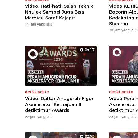
Video: Hati-hati! Salah Teknik,
Video KETIK
Ngulek Sambel Juga Bisa
Bocorin Alb
Memicu Saraf Kejepit
Kedekatan 
Sheeran
11 jam yang lalu
13 jam yang lalu
04:17
detikUpdate
detikUpdate
Video: Daftar Anugerah Figur
Video Perai
Akselerator Kemajuan II
Akselerator
detiktimur Awards
detiktimur 
22 jam yang lalu
23 jam yang lalu
02:53