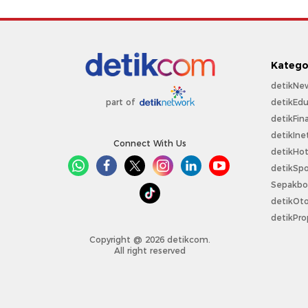
Katego
detikNe
detikEdu
part of
detikFin
detikIne
Connect With Us
detikHo
detikSpo
Sepakbo
detikOt
detikPro
Copyright @ 2026 detikcom.
All right reserved