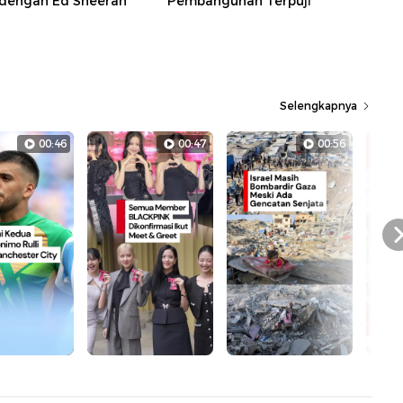
dengan Ed Sheeran
Pembangunan Terpuji
Selengkapnya
00:46
00:47
00:56