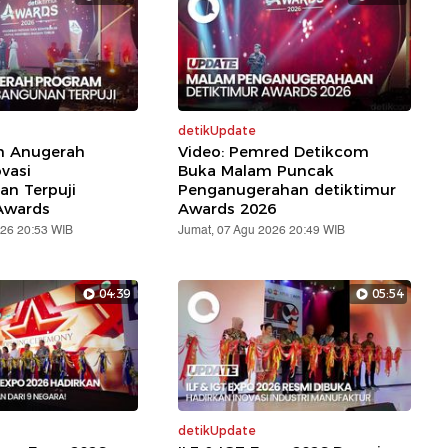
detikUpdate
ih Anugerah
Video: Pemred Detikcom
vasi
Buka Malam Puncak
n Terpuji
Penganugerahan detiktimur
Awards
Awards 2026
026 20:53 WIB
Jumat, 07 Agu 2026 20:49 WIB
04:39
05:54
detikUpdate