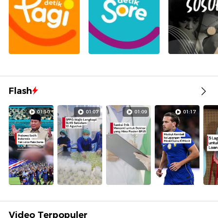
Flash
01:30
01:07
01:09
01:17
Video Terpopuler