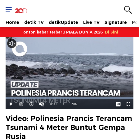
Home
detik TV
detikUpdate
Live TV
Signature
Pol
Tonton kabar terbaru PIALA DUNIA 2026
Di Sini
Dimuat
:
100.00%
Waktu
0:00
/
Durasi
1:04
Mainkan
Suara
Layar
Hidup
Saat
Video: Polinesia Prancis Terancam
ini
Tsunami 4 Meter Buntut Gempa
Rusia