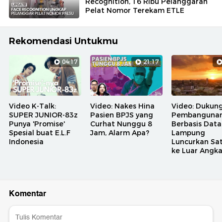
Recognition, 16 Ribu Pelanggaran
Pelat Nomor Terekam ETLE
Rekomendasi Untukmu
04:17
21:17
Video K-Talk:
Video: Nakes Hina
Video: Dukun
SUPER JUNIOR-83z
Pasien BPJS yang
Pembanguna
Punya 'Promise'
Curhat Nunggu 8
Berbasis Data
Spesial buat E.L.F
Jam, Alarm Apa?
Lampung
Indonesia
Luncurkan Sat
ke Luar Angk