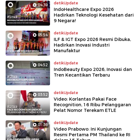
detikUpdate
04:39
IndoHealthcare Expo 2026
Hadirkan Teknologi Kesehatan dari
9 Negara!
detikUpdate
05:54
ILF & IGT Expo 2026 Resmi Dibuka,
Hadirkan Inovasi Industri
Manufaktur
detikUpdate
04:52
IndoBeauty Expo 2026, Inovasi dan
Tren Kecantikan Terbaru
detikUpdate
03:52
Video: Korlantas Pakai Face
Recognition, 16 Ribu Pelanggaran
Pelat Nomor Terekam ETLE
detikUpdate
01:36
Video Prabowo: Ini Kunjungan
Resmi Pertama PM Thailand ke RI