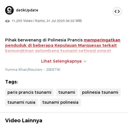
detikUpdate
11,205 Views | Kamis, 31 Jul 2025 06:32 WIB
Pihak berwenang di Polinesia Prancis
memperingatkan
penduduk di beberapa Kepulauan Marquesas terkait
kemungkinan gelombang tsunami setinggi empat
meter pada Rabu (30/7) dini hari
. Peringatan ini
Lihat Selengkapnya
dikeluarkan menyusul gempa besar berkekuatan M 8,8 di
lepas pantai Semenanjung Kamchatka, Rusia, yang
Yumna Khan/Reuters - 20DETIK
memicu gelombang tsunami.
Tags:
Mereka mengatakan gelombang akan mencapai pulau
Ua Huka, Nuku Hiva, dan Hiva Oa pada pukul 00.57 waktu
paris prancis tsunami
tsunami
polinesia tsunami
setempat. Kepulauan lain di Polinesia Prancis juga
kemungkinan terkena dampak gelombang setinggi
tsunami rusia
tsunami polinesia
kurang dari 30 cm.
Video Lainnya