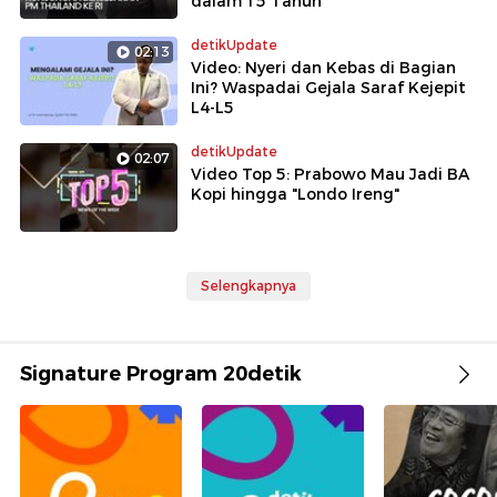
dalam 15 Tahun
detikUpdate
02:13
Video: Nyeri dan Kebas di Bagian
Ini? Waspadai Gejala Saraf Kejepit
L4-L5
detikUpdate
02:07
Video Top 5: Prabowo Mau Jadi BA
Kopi hingga "Londo Ireng"
Selengkapnya
Signature Program 20detik