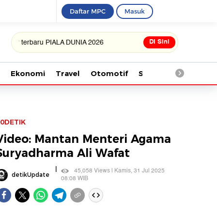
Daftar MPC
Masuk
Di Sini
rbaru PIALA DUNIA 2026
Ekonomi
Travel
Otomotif
Saintek
Kesehata
0DETIK
Video: Mantan Menteri Agama
Suryadharma Ali Wafat
|
45,058 Views | Kamis, 31 Jul 2025
detikUpdate
08:08 WIB