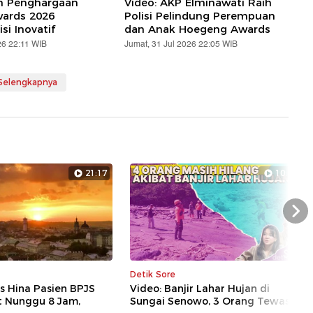
ih Penghargaan
Video: AKP Elminawati Raih
ards 2026
Polisi Pelindung Perempuan
si Inovatif
dan Anak Hoegeng Awards
26 22:11 WIB
Jumat, 31 Jul 2026 22:05 WIB
 Selengkapnya
21:17
10:41
Nex
Detik Sore
s Hina Pasien BPJS
Video: Banjir Lahar Hujan di
t Nunggu 8 Jam,
Sungai Senowo, 3 Orang Tewas