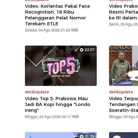
Video: Korlantas Pakai Face
Video Prabo
Recognition, 16 Ribu
Resmi Pert
Pelanggaran Pelat Nomor
ke RI dalam
Terekam ETLE
Senin, 03 Agu 2
Selasa, 04 Agu 2026 21:00 WIB
02:07
detikUpdate
detikUpdate
Video Top 5: Prabowo Mau
Video Terpo
Jadi BA Kopi hingga "Londo
Tendangan K
Ireng"
Soeratin-St
Minggu, 02 Agu 2026 09:17 WIB
Minggu, 02 Agu 
01:39