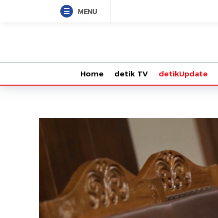
MENU
Home
detik TV
detikUpdate