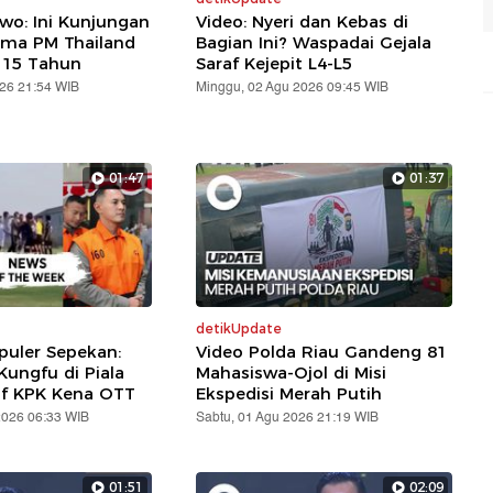
wo: Ini Kunjungan
Video: Nyeri dan Kebas di
ama PM Thailand
Bagian Ini? Waspadai Gejala
 15 Tahun
Saraf Kejepit L4-L5
026 21:54 WIB
Minggu, 02 Agu 2026 09:45 WIB
01:47
01:37
detikUpdate
puler Sepekan:
Video Polda Riau Gandeng 81
ungfu di Piala
Mahasiswa-Ojol di Misi
af KPK Kena OTT
Ekspedisi Merah Putih
2026 06:33 WIB
Sabtu, 01 Agu 2026 21:19 WIB
01:51
02:09