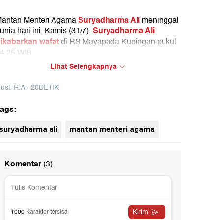
Suryadharma Ali
antan Menteri Agama
meninggal
Suryadharma Ali
unia hari ini, Kamis (31/7).
ikabarkan wafat
di RS Mayapada Kuningan pukul
4.25 WIB.
Lihat Selengkapnya
abar yang beredar, jenazah akan disemayamkan di
umah duka
di Jalan Cipinang Cempedak I,
usti R.A - 20DETIK
atinegara, Jakarta Timur.
ags:
uh
suryadharma ali
mantan menteri agama