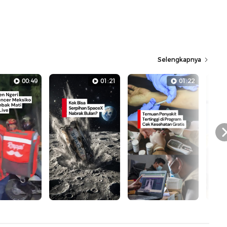
Selengkapnya
00:49
01:21
01:22