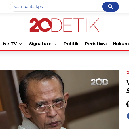
Cancel
Yang sedang ramai dicari
Tonton kabar te
#1
demo
#2
prabowo
Live TV
Signature
Politik
Peristiwa
Hukum
#3
iran
#4
korupsi
#5
kpk
2
Promoted
Terakhir yang dicari
Loading...