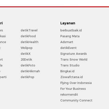
ri
Layanan
ws
detikTravel
berbuatbaik.id
kasi
detikFood
Pasang Mata
ance
detikHealth
Adsmart
t
Wolipop
detikEvent
t
detikX
Signature Awards
rt
20Detik
Trans Snow World
la
detikFoto
Trans Studio
o
detikHikmah
Bingkai.id
perti
detikPop
Ziswafctarsa.id
Flying Over Indonesia
For Your Business
rekomendit
Community Connect