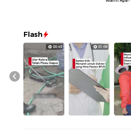
Alarm Apa?
Flash
00:43
01:09
Prev