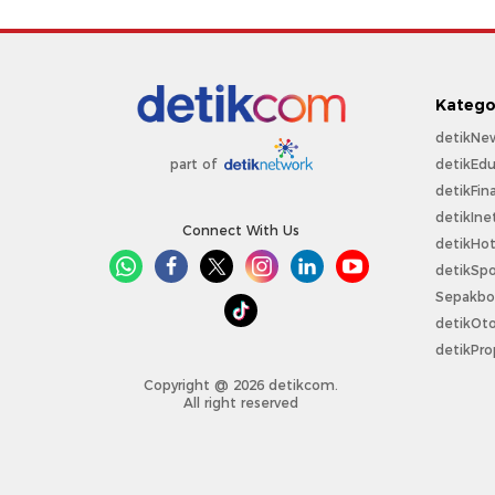
Katego
detikNe
detikEdu
part of
detikFin
detikIne
Connect With Us
detikHo
detikSpo
Sepakbo
detikOt
detikPro
Copyright @ 2026 detikcom.
All right reserved