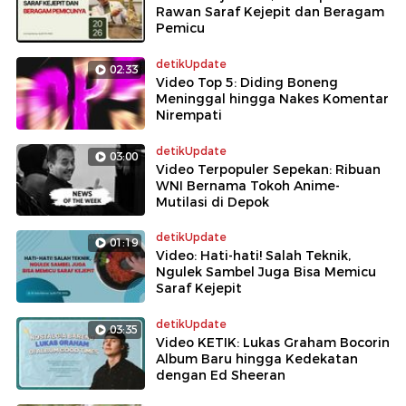
Rawan Saraf Kejepit dan Beragam
Pemicu
detikUpdate
02:33
Video Top 5: Diding Boneng
Meninggal hingga Nakes Komentar
Nirempati
detikUpdate
03:00
Video Terpopuler Sepekan: Ribuan
WNI Bernama Tokoh Anime-
Mutilasi di Depok
detikUpdate
01:19
Video: Hati-hati! Salah Teknik,
Ngulek Sambel Juga Bisa Memicu
Saraf Kejepit
detikUpdate
03:35
Video KETIK: Lukas Graham Bocorin
Album Baru hingga Kedekatan
dengan Ed Sheeran