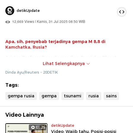
detikUpdate
12,669 Views | Kamis, 31 Jul 2025 08:50 WIB
Apa, sih, penyebab terjadinya gempa M 8,8 di
Kamchatka, Rusia?
Asisten Profesor Departemen Ilmu Bumi dan Planet
University of Hong Kong Liu Xin menyebut ini ada
Lihat Selengkapnya
kaitannya dengan energi yang tak dilepaskan selama 70
Dinda Ayu/Reuters - 20DETIK
tahun. Waduh... gimana, tuh?
Langsung aja cek video berikut ini buat menyimak
Tags:
penjelasan lengkap dari ahlinya yang kasih kalian
gempa rusia
gempa
tsunami
rusia
sains
gambaran dengan spons dan buku.
Kalian juga bisa cek berita video lainnya di link ini!
Video Lainnya
detikUpdate
01:29
Video: Wajib tahu, Posisi-posisi