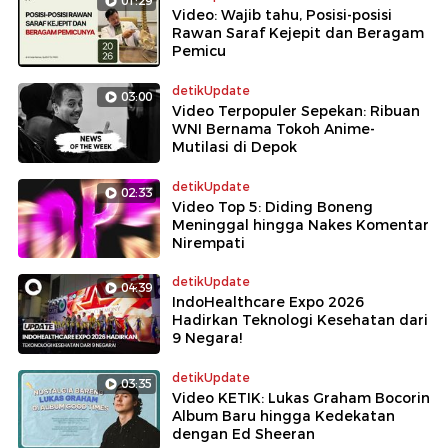
01:29
Video: Wajib tahu, Posisi-posisi
Rawan Saraf Kejepit dan Beragam
Pemicu
detikUpdate
03:00
Video Terpopuler Sepekan: Ribuan
WNI Bernama Tokoh Anime-
Mutilasi di Depok
detikUpdate
02:33
Video Top 5: Diding Boneng
Meninggal hingga Nakes Komentar
Nirempati
detikUpdate
04:39
IndoHealthcare Expo 2026
Hadirkan Teknologi Kesehatan dari
9 Negara!
detikUpdate
03:35
Video KETIK: Lukas Graham Bocorin
Album Baru hingga Kedekatan
dengan Ed Sheeran