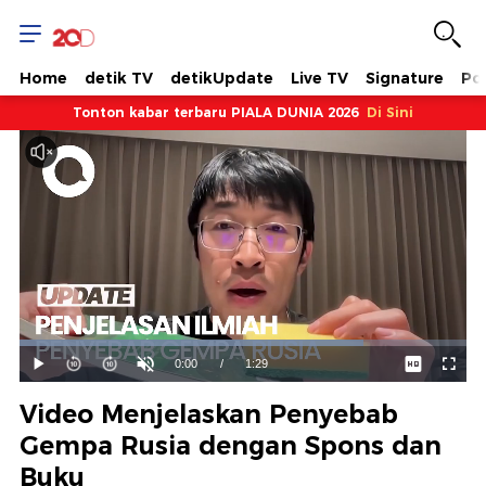
Home
detik TV
detikUpdate
Live TV
Signature
Pol
Tonton kabar terbaru PIALA DUNIA 2026
Di Sini
Dimuat
:
76.87%
Waktu
0:00
/
Durasi
1:29
Mainkan
Suara
Layar
Hidup
Saat
Video Menjelaskan Penyebab
ini
Gempa Rusia dengan Spons dan
Buku