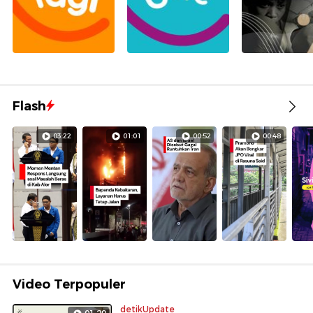
Flash
03:22
01:01
00:52
00:48
Video Terpopuler
detikUpdate