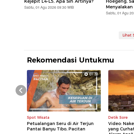
Kejepit L4-L5, Apa Sih Artinya?
Hoegeng, S
Menyalakan
Sabtu, 01 Agu 2026 09:30 WIB
Sabtu, 01 Agu 2
Lihat
Rekomendasi Untukmu
01:31
Prev
Spot Wisata
Detik Sore
Petualangan Seru di Air Terjun
Video: Nake
Pantai Banyu Tibo, Pacitan
yang Curha