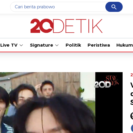
Cancel
Yang sedang ramai dicari
Tonton kabar te
#1
gempa hari ini
#2
demo
Live TV
Signature
Politik
Peristiwa
Hukum
#3
gempa
#4
iran
#5
prabowo
2
Promoted
Terakhir yang dicari
Loading...