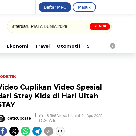
Daftar MPC
Masuk
Di Sini
rbaru PIALA DUNIA 2026
Ekonomi
Travel
Otomotif
Saintek
Kesehata
0DETIK
Video Cuplikan Video Spesial
dari Stray Kids di Hari Ultah
STAY
|
8,596 Views | Jumat, 01 Agu 2025
detikUpdate
15:04 WIB