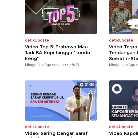
detikUpdate
detikUpdate
Video Top 5: Prabowo Mau
Video Terpo
Jadi BA Kopi hingga "Londo
Tendangan K
Ireng"
Soeratin-St
Minggu, 02 Agu 2026 09:17 WIB
Minggu, 02 Agu 
01:39
detikUpdate
detikUpdate
Video: Sering Dengar Saraf
Video Kapol