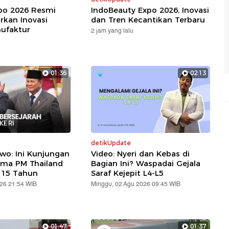
xpo 2026 Resmi
IndoBeauty Expo 2026, Inovasi
rkan Inovasi
dan Tren Kecantikan Terbaru
nufaktur
2 jam yang lalu
01:36
02:13
detikUpdate
wo: Ini Kunjungan
Video: Nyeri dan Kebas di
ama PM Thailand
Bagian Ini? Waspadai Gejala
 15 Tahun
Saraf Kejepit L4-L5
026 21:54 WIB
Minggu, 02 Agu 2026 09:45 WIB
01:47
01:37