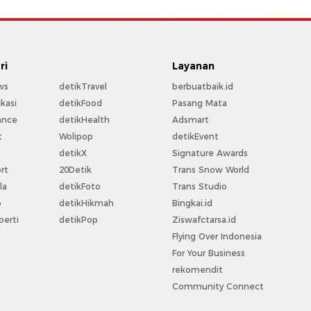
ri
Layanan
ws
detikTravel
berbuatbaik.id
kasi
detikFood
Pasang Mata
ance
detikHealth
Adsmart
t
Wolipop
detikEvent
t
detikX
Signature Awards
rt
20Detik
Trans Snow World
la
detikFoto
Trans Studio
o
detikHikmah
Bingkai.id
perti
detikPop
Ziswafctarsa.id
Flying Over Indonesia
For Your Business
rekomendit
Community Connect