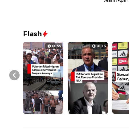
Alarm Apa?
Flash
00:55
01:16
Prev