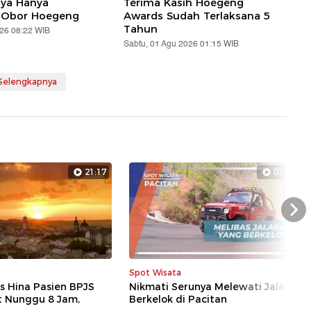
aya Hanya
Terima Kasih Hoegeng
 Obor Hoegeng
Awards Sudah Terlaksana 5
Tahun
026 08:22 WIB
Sabtu, 01 Agu 2026 01:15 WIB
 Selengkapnya
21:17
01:26
Nex
Spot Wisata
s Hina Pasien BPJS
Nikmati Serunya Melewati Jalan
t Nunggu 8 Jam,
Berkelok di Pacitan