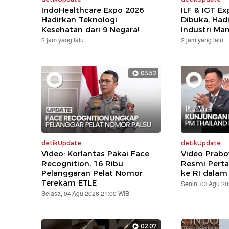
IndoHealthcare Expo 2026
ILF & IGT E
Hadirkan Teknologi
Dibuka, Hadi
Kesehatan dari 9 Negara!
Industri Ma
2 jam yang lalu
2 jam yang lalu
03:52
detikUpdate
detikUpdate
Video: Korlantas Pakai Face
Video Prabo
Recognition, 16 Ribu
Resmi Pert
Pelanggaran Pelat Nomor
ke RI dalam
Terekam ETLE
Senin, 03 Agu 2
Selasa, 04 Agu 2026 21:00 WIB
02:07