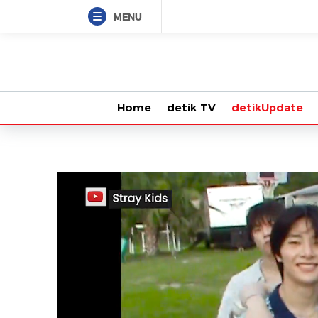
MENU
Home
detik TV
detikUpdate