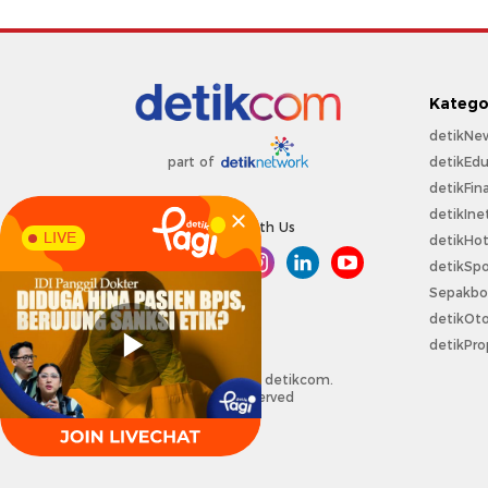
Katego
detikNe
detikEdu
part of
detikFin
detikIne
Connect With Us
LIVE
detikHo
detikSpo
Sepakbo
detikOt
detikPro
Copyright @ 2026 detikcom.
All right reserved