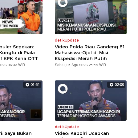
detikUpdate
puler Sepekan:
Video Polda Riau Gandeng 81
ungfu di Piala
Mahasiswa-Ojol di Misi
af KPK Kena OTT
Ekspedisi Merah Putih
2026 06:33 WIB
Sabtu, 01 Agu 2026 21:19 WIB
01:51
02:09
detikUpdate
ri: Saya Bukan
Video: Kapolri Ucapkan