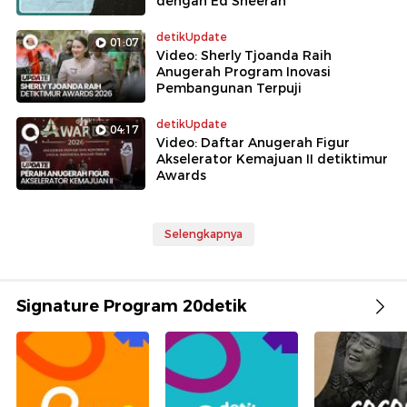
dengan Ed Sheeran
detikUpdate
01:07
Video: Sherly Tjoanda Raih
Anugerah Program Inovasi
Pembangunan Terpuji
detikUpdate
04:17
Video: Daftar Anugerah Figur
Akselerator Kemajuan II detiktimur
Awards
Selengkapnya
Signature Program 20detik