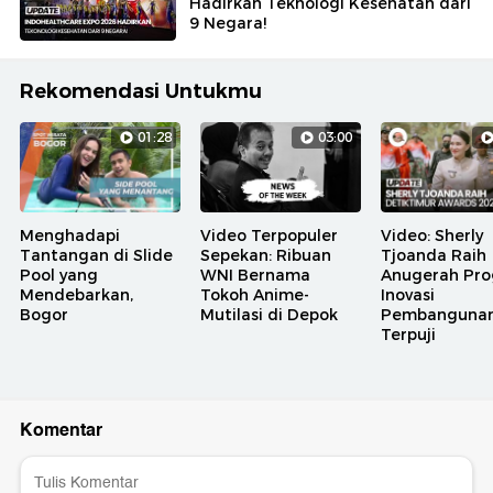
Hadirkan Teknologi Kesehatan dari
9 Negara!
Rekomendasi Untukmu
01:28
03:00
Menghadapi
Video Terpopuler
Video: Sherly
Tantangan di Slide
Sepekan: Ribuan
Tjoanda Raih
Pool yang
WNI Bernama
Anugerah Pr
Mendebarkan,
Tokoh Anime-
Inovasi
Bogor
Mutilasi di Depok
Pembanguna
Terpuji