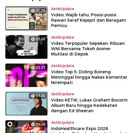
detikUpdate
01:29
Video: Wajib tahu, Posisi-posisi
Rawan Saraf Kejepit dan Beragam
Pemicu
detikUpdate
03:00
Video Terpopuler Sepekan: Ribuan
WNI Bernama Tokoh Anime-
Mutilasi di Depok
detikUpdate
02:33
Video Top 5: Diding Boneng
Meninggal hingga Nakes Komentar
Nirempati
detikUpdate
03:35
Video KETIK: Lukas Graham Bocorin
Album Baru hingga Kedekatan
dengan Ed Sheeran
detikUpdate
04:39
IndoHealthcare Expo 2026