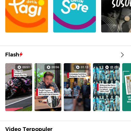
Flash
00:51
00:56
01:13
01:20
Video Terpopuler