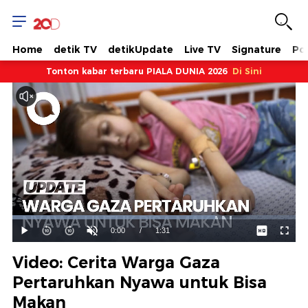
Home
detik TV
detikUpdate
Live TV
Signature
Pol
Tonton kabar terbaru PIALA DUNIA 2026
Di Sini
Dimuat
:
71.72%
Waktu
0:00
/
Durasi
1:31
Mainkan
Suara
Layar
Hidup
Saat
Video: Cerita Warga Gaza
ini
Pertaruhkan Nyawa untuk Bisa
Makan