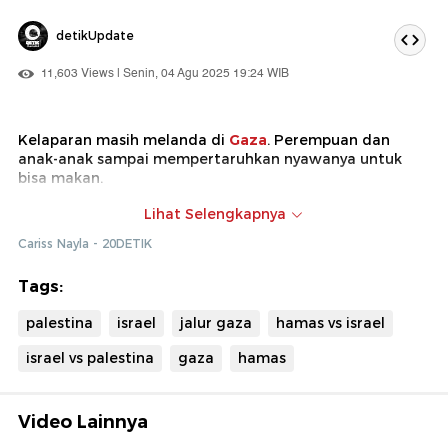
detikUpdate
11,603 Views | Senin, 04 Agu 2025 19:24 WIB
Kelaparan masih melanda di
Gaza
. Perempuan dan
anak-anak sampai mempertaruhkan nyawanya untuk
bisa makan.
PBB menyatakan lebih dari 100 orang tewas dalam dua
Lihat Selengkapnya
hari terakhir. Mereka ditembaki tentara
Israel
saat
Cariss Nayla - 20DETIK
menghampiri pendistribusian makanan.
Tags:
palestina
israel
jalur gaza
hamas vs israel
israel vs palestina
gaza
hamas
Video Lainnya