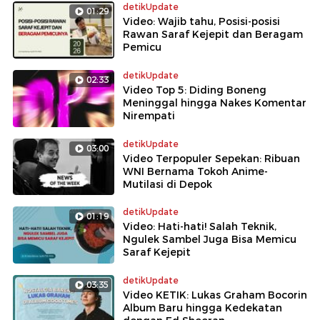
detikUpdate
01:29
Video: Wajib tahu, Posisi-posisi
Rawan Saraf Kejepit dan Beragam
Pemicu
detikUpdate
02:33
Video Top 5: Diding Boneng
Meninggal hingga Nakes Komentar
Nirempati
detikUpdate
03:00
Video Terpopuler Sepekan: Ribuan
WNI Bernama Tokoh Anime-
Mutilasi di Depok
detikUpdate
01:19
Video: Hati-hati! Salah Teknik,
Ngulek Sambel Juga Bisa Memicu
Saraf Kejepit
detikUpdate
03:35
Video KETIK: Lukas Graham Bocorin
Album Baru hingga Kedekatan