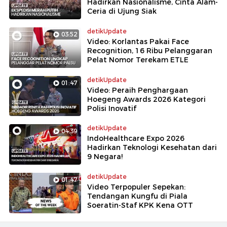
Hadirkan Nasionalisme, Cinta Alam-
Ceria di Ujung Siak
detikUpdate
03:52
Video: Korlantas Pakai Face
Recognition, 16 Ribu Pelanggaran
Pelat Nomor Terekam ETLE
detikUpdate
01:47
Video: Peraih Penghargaan
Hoegeng Awards 2026 Kategori
Polisi Inovatif
detikUpdate
04:39
IndoHealthcare Expo 2026
Hadirkan Teknologi Kesehatan dari
9 Negara!
detikUpdate
01:47
Video Terpopuler Sepekan:
Tendangan Kungfu di Piala
Soeratin-Staf KPK Kena OTT