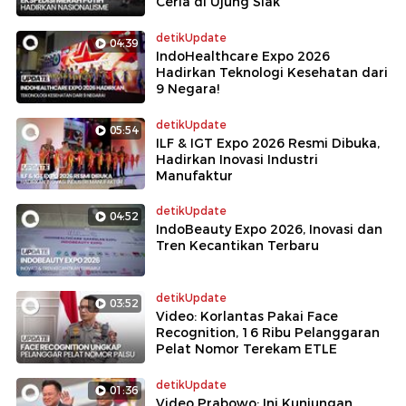
Ceria di Ujung Siak
detikUpdate
04:39
IndoHealthcare Expo 2026
Hadirkan Teknologi Kesehatan dari
9 Negara!
detikUpdate
05:54
ILF & IGT Expo 2026 Resmi Dibuka,
Hadirkan Inovasi Industri
Manufaktur
detikUpdate
04:52
IndoBeauty Expo 2026, Inovasi dan
Tren Kecantikan Terbaru
detikUpdate
03:52
Video: Korlantas Pakai Face
Recognition, 16 Ribu Pelanggaran
Pelat Nomor Terekam ETLE
detikUpdate
01:36
Video Prabowo: Ini Kunjungan