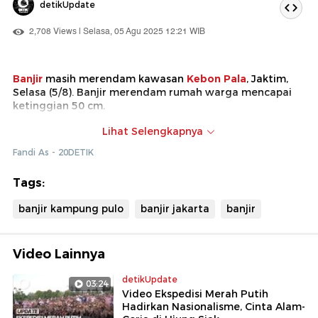
detikUpdate
2,708 Views | Selasa, 05 Agu 2025 12:21 WIB
Banjir
masih merendam kawasan
Kebon Pala
, Jaktim,
Selasa (5/8). Banjir merendam rumah warga mencapai
ketinggian 50 cm.
Banjir sempat merendam kawasan ini pada Senin pagi
Lihat Selengkapnya
kemarin dan sudah surut. Namun banjir kembali
Fandi As - 20DETIK
merendam rumah warga pada Selasa dini hari (5/8).
Tags:
banjir kampung pulo
banjir jakarta
banjir
Video Lainnya
detikUpdate
03:24
Video Ekspedisi Merah Putih
Hadirkan Nasionalisme, Cinta Alam-