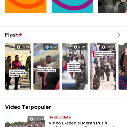
Flash
00:29
00:54
01:24
00:42
Video Terpopuler
detikUpdate
03:24
Video Ekspedisi Merah Putih