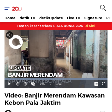
Home
detik TV
detikUpdate
Live TV
Signature
Pol
Tonton kabar terbaru PIALA DUNIA 2026
Di Sini
Dimuat
:
100.00%
Waktu
0:00
/
Durasi
1:03
Mainkan
Suara
Layar
Hidup
Saat
Video: Banjir Merendam Kawasan
ini
Kebon Pala Jaktim