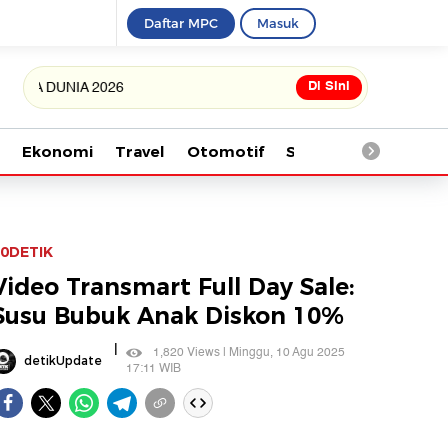
Daftar MPC
Masuk
Di Sini
DUNIA 2026
Ekonomi
Travel
Otomotif
Saintek
Kesehata
0DETIK
Video Transmart Full Day Sale:
Susu Bubuk Anak Diskon 10%
|
1,820 Views | Minggu, 10 Agu 2025
detikUpdate
17:11 WIB