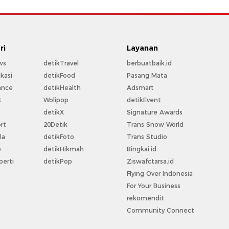
ri
Layanan
ws
detikTravel
berbuatbaik.id
kasi
detikFood
Pasang Mata
ance
detikHealth
Adsmart
t
Wolipop
detikEvent
t
detikX
Signature Awards
rt
20Detik
Trans Snow World
la
detikFoto
Trans Studio
o
detikHikmah
Bingkai.id
perti
detikPop
Ziswafctarsa.id
Flying Over Indonesia
For Your Business
rekomendit
Community Connect