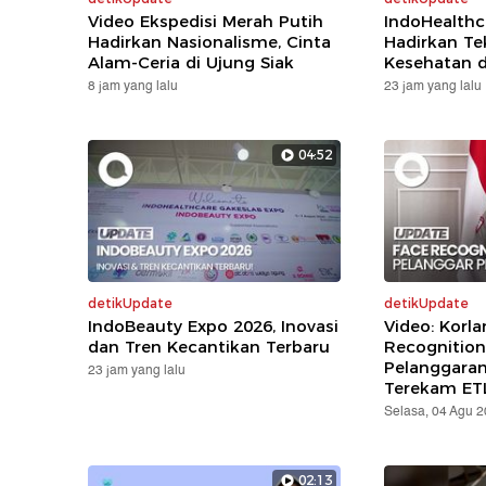
Video Ekspedisi Merah Putih
IndoHealthc
Hadirkan Nasionalisme, Cinta
Hadirkan Te
Alam-Ceria di Ujung Siak
Kesehatan d
8 jam yang lalu
23 jam yang lalu
04:52
detikUpdate
detikUpdate
IndoBeauty Expo 2026, Inovasi
Video: Korla
dan Tren Kecantikan Terbaru
Recognition
Pelanggara
23 jam yang lalu
Terekam ET
Selasa, 04 Agu 
02:13