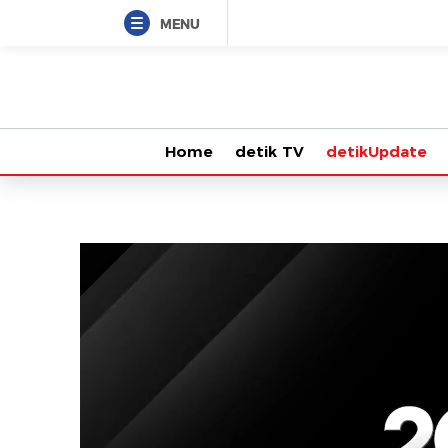
MENU
Home
detik TV
detikUpdate