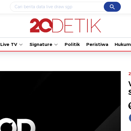
Cancel
Yang sedang ramai dicari
Tonton kabar terbaru PIALA 
#1
data live draw sgp
#2
gempa hari ini
Live TV
Signature
Politik
Peristiwa
Hukum
#3
prabowo
#4
iran
#5
demo
2
Promoted
Terakhir yang dicari
Loading...