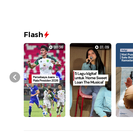
Flash
00:36
01:09
Prev