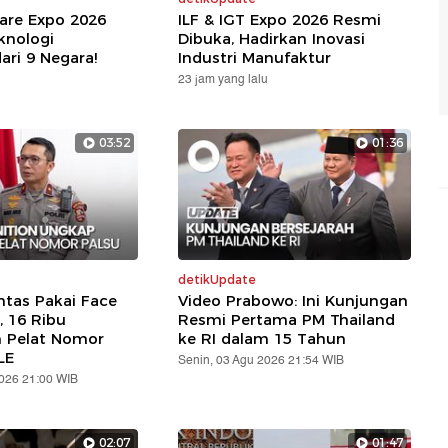
are Expo 2026
ILF & IGT Expo 2026 Resmi
knologi
Dibuka, Hadirkan Inovasi
ari 9 Negara!
Industri Manufaktur
23 jam yang lalu
03:52
01:36
detikUpdate
ntas Pakai Face
Video Prabowo: Ini Kunjungan
, 16 Ribu
Resmi Pertama PM Thailand
n Pelat Nomor
ke RI dalam 15 Tahun
LE
Senin, 03 Agu 2026 21:54 WIB
2026 21:00 WIB
02:07
01:47