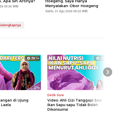
5, Apa Sih Artinya?
Hoegeng, Saya Hanya
Menyalakan Obor Hoegeng
026 09:30 WIB
Sabtu, 01 Agu 2026 08:22 WIB
 Selengkapnya
28:14
22:39
Nex
Detik Sore
uangan di Ujung
Video: Ahli Gizi Tanggapi Soal
i Laela
Ikan Sapu-sapu Tidak Boleh
Dikonsumsi