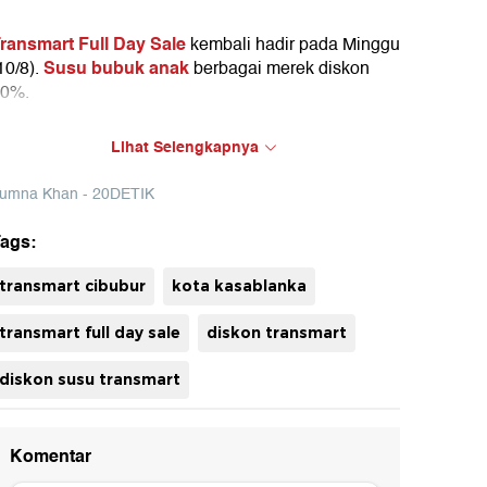
ransmart Full Day Sale
kembali hadir pada Minggu
Susu bubuk anak
10/8).
berbagai merek diskon
0%.
ontohnya susu bubuk SGM Eksplor coklat 400 g
Lihat Selengkapnya
anya Rp 46.000. Juga ada susu Dancow Calc
adu 400 g hanya Rp 47.700.
umna Khan - 20DETIK
ags:
uh
transmart cibubur
kota kasablanka
transmart full day sale
diskon transmart
diskon susu transmart