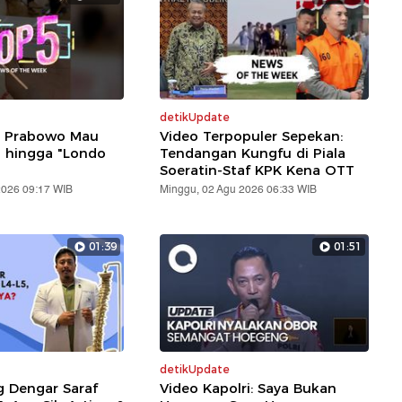
detikUpdate
: Prabowo Mau
Video Terpopuler Sepekan:
i hingga "Londo
Tendangan Kungfu di Piala
Soeratin-Staf KPK Kena OTT
2026 09:17 WIB
Minggu, 02 Agu 2026 06:33 WIB
01:39
01:51
detikUpdate
g Dengar Saraf
Video Kapolri: Saya Bukan