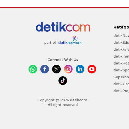
Katego
detikNe
detikEdu
part of
detikFin
detikIne
Connect With Us
detikHo
detikSpo
Sepakbo
detikOt
detikPro
Copyright @ 2026 detikcom.
All right reserved