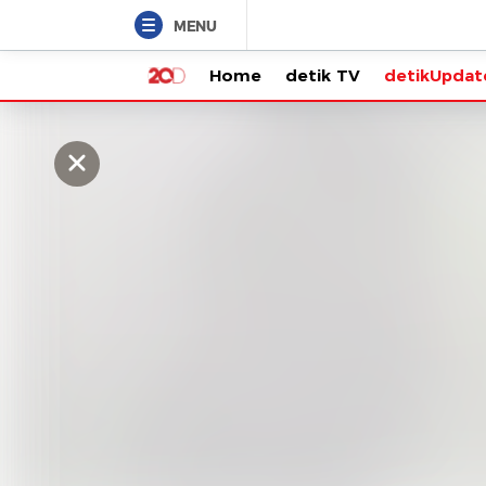
MENU
Home
detik TV
detikUpdate