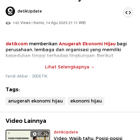
detikUpdate
142 Views | Kamis, 14 Agu 2025 21:11 WIB
detikcom
memberikan
Anugerah Ekonomi Hijau
bagi
perusahaan, lembaga dan organisasi yang memiliki
kepedulian tinggi terhadap lingkungan. Berikut
penerima anugerah untuk kategori Pendukung
Lihat Selengkapnya
Ekosistem Berkelanjutan.
Fandi Akbar - 20DETIK
1. Harita Nickel (Anugerah Ekonomi Hijau Apresiasi atas
Inisiatif Pemanfaatan Sisa Hasil Pengolahan Nikel untuk
Tags:
Mendukung Keberlanjutan)
2. PT Pupuk Kalimantan Timur (Anugerah Ekonomi Hijau
anugerah ekonomi hijau
ekonomi hijau
Apresiasi atas Kontribusi dalam Pembangunan
Berkelanjutan Industri Petrokimia)
3. PT Astra Agro Lestari Tbk (Anugerah Ekonomi Hijau
Apresiasi atas Komitmen Penurunan Emisi Gas Rumah
Video Lainnya
Kaca Sektor Perkebunan)
4. Kusuka (Anugerah Ekonomi Hijau Apresiasi atas
detikUpdate
01:29
Kepedulian terhadap Konservasi Gajah Sumatera)
Video: Wajib tahu, Posisi-posisi