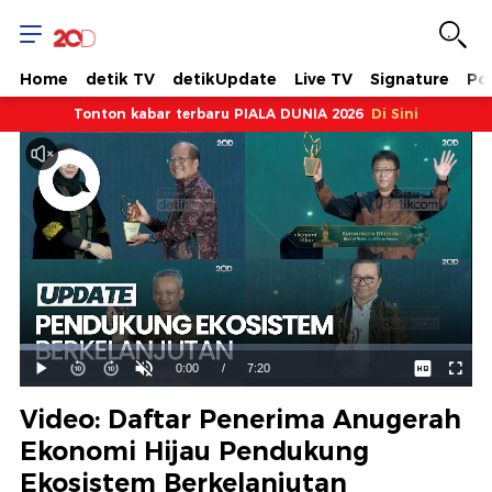
Home
detik TV
detikUpdate
Live TV
Signature
Pol
Tonton kabar terbaru PIALA DUNIA 2026
Di Sini
Dimuat
:
13.64%
Waktu
0:00
/
Durasi
7:20
Mainkan
Suara
Layar
Hidup
Saat
Video: Daftar Penerima Anugerah
ini
Ekonomi Hijau Pendukung
Ekosistem Berkelanjutan