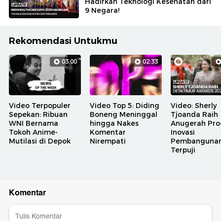
Hadirkan Teknologi Kesehatan dari
9 Negara!
Rekomendasi Untukmu
03:00
02:33
Video Terpopuler
Video Top 5: Diding
Video: Sherly
Sepekan: Ribuan
Boneng Meninggal
Tjoanda Raih
WNI Bernama
hingga Nakes
Anugerah Pr
Tokoh Anime-
Komentar
Inovasi
Mutilasi di Depok
Nirempati
Pembanguna
Terpuji