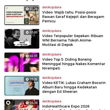
detikUpdate
01:29
Video: Wajib tahu, Posisi-posisi
Rawan Saraf Kejepit dan Beragam
Pemicu
detikUpdate
03:00
Video Terpopuler Sepekan: Ribuan
WNI Bernama Tokoh Anime-
Mutilasi di Depok
detikUpdate
02:33
Video Top 5: Diding Boneng
Meninggal hingga Nakes Komentar
Nirempati
detikUpdate
03:35
Video KETIK: Lukas Graham Bocorin
Album Baru hingga Kedekatan
dengan Ed Sheeran
detikUpdate
04:39
IndoHealthcare Expo 2026