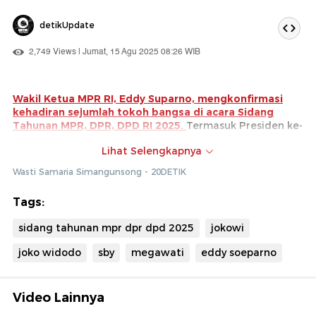
detikUpdate
2,749 Views | Jumat, 15 Agu 2025 08:26 WIB
Wakil Ketua MPR RI, Eddy Suparno, mengkonfirmasi
kehadiran sejumlah tokoh bangsa di acara Sidang
Tahunan MPR, DPR, DPD RI 2025.
Termasuk Presiden ke-
6 RI Susilo Bambang Yudhoyono, Presiden ke-7 RI Joko
Lihat Selengkapnya
Widodo, Wakil Presiden ke-10 dan ke-12 Jusuf Kalla, istri
Presiden ke-4 RI Sinta Nuriyah Wahid.
Wasti Samaria Simangunsong - 20DETIK
Sedangkan Presiden ke-5 RI Megawati Soekarnoputri
Tags:
masih belum mengkonfirmasi kehadirannya.
sidang tahunan mpr dpr dpd 2025
jokowi
joko widodo
sby
megawati
eddy soeparno
Video Lainnya