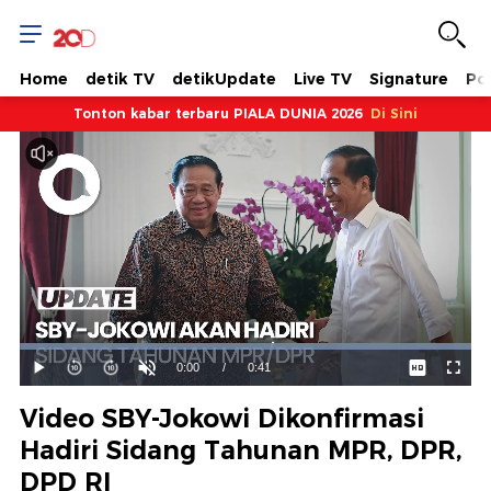
Home
detik TV
detikUpdate
Live TV
Signature
Pol
Tonton kabar terbaru PIALA DUNIA 2026
Di Sini
Dimuat
:
100.00%
Waktu
0:00
/
Durasi
0:41
Mainkan
Suara
Layar
Hidup
Saat
Video SBY-Jokowi Dikonfirmasi
ini
Hadiri Sidang Tahunan MPR, DPR,
DPD RI