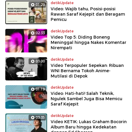
detikUpdate
01:29
Video: Wajib tahu, Posisi-posisi
Rawan Saraf Kejepit dan Beragam
Pemicu
detikUpdate
02:33
Video Top 5: Diding Boneng
Meninggal hingga Nakes Komentar
Nirempati
detikUpdate
03:00
Video Terpopuler Sepekan: Ribuan
WNI Bernama Tokoh Anime-
Mutilasi di Depok
detikUpdate
01:19
Video: Hati-hati! Salah Teknik,
Ngulek Sambel Juga Bisa Memicu
Saraf Kejepit
detikUpdate
03:35
Video KETIK: Lukas Graham Bocorin
Album Baru hingga Kedekatan