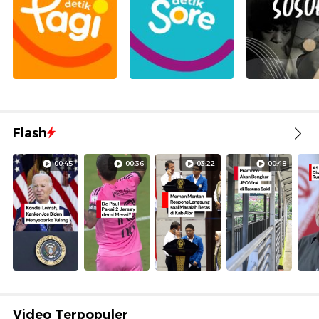
Flash
00:45
00:36
03:22
00:48
Video Terpopuler