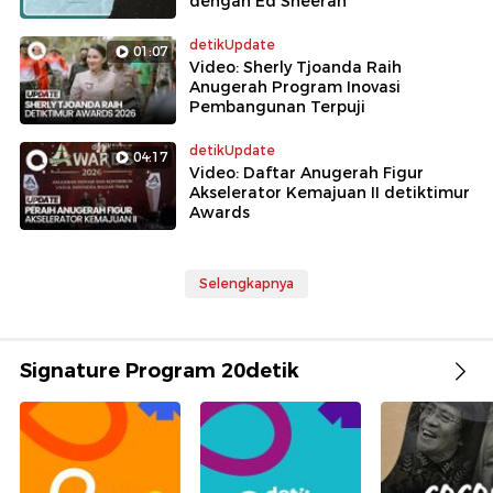
dengan Ed Sheeran
detikUpdate
01:07
Video: Sherly Tjoanda Raih
Anugerah Program Inovasi
Pembangunan Terpuji
detikUpdate
04:17
Video: Daftar Anugerah Figur
Akselerator Kemajuan II detiktimur
Awards
Selengkapnya
Signature Program 20detik