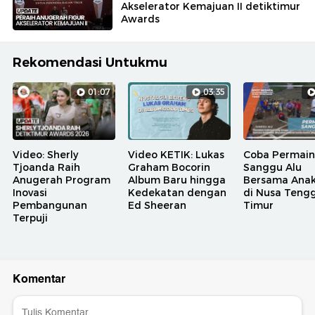
Akselerator Kemajuan II detiktimur
Awards
Rekomendasi Untukmu
01:07
03:35
Video: Sherly
Video KETIK: Lukas
Coba Permai
Tjoanda Raih
Graham Bocorin
Sanggu Alu
Anugerah Program
Album Baru hingga
Bersama Ana
Inovasi
Kedekatan dengan
di Nusa Teng
Pembangunan
Ed Sheeran
Timur
Terpuji