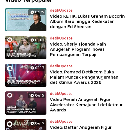
detikUpdate
03:35
Video KETIK: Lukas Graham Bocorin
Album Baru hingga Kedekatan
dengan Ed Sheeran
detikUpdate
01:07
Video: Sherly Tjoanda Raih
Anugerah Program Inovasi
Pembangunan Terpuji
detikUpdate
02:17
Video: Pemred Detikcom Buka
Malam Puncak Penganugerahan
detiktimur Awards 2026
detikUpdate
04:15
Video Peraih Anugerah Figur
Akselerator Kemajuan I detiktimur
Awards
detikUpdate
04:17
Video: Daftar Anugerah Figur