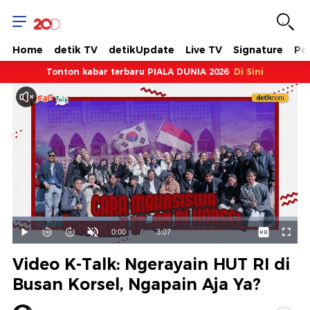
Home
detik TV
detikUpdate
Live TV
Signature
Pol
Tonton kabar terbaru PIALA DUNIA 2026
Di Sini
Dimuat
:
37.29%
Waktu
0:00
/
Durasi
3:07
Mainkan
Suara
Layar
Hidup
Saat
Video K-Talk: Ngerayain HUT RI di
ini
Busan Korsel, Ngapain Aja Ya?