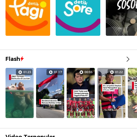
Flash
01:23
01:17
00:55
01:22
Video Terpopuler