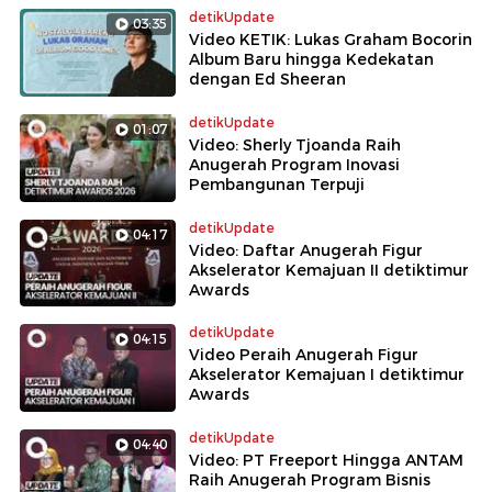
Ada wawancara eksklusif bareng idol hingga aktor
detikUpdate
03:35
Korea Selatan juga!
Video KETIK: Lukas Graham Bocorin
Album Baru hingga Kedekatan
dengan Ed Sheeran
detikUpdate
01:07
Video: Sherly Tjoanda Raih
Anugerah Program Inovasi
Pembangunan Terpuji
detikUpdate
04:17
Video: Daftar Anugerah Figur
Akselerator Kemajuan II detiktimur
Awards
detikUpdate
04:15
Video Peraih Anugerah Figur
Akselerator Kemajuan I detiktimur
Awards
detikUpdate
04:40
Video: PT Freeport Hingga ANTAM
Raih Anugerah Program Bisnis