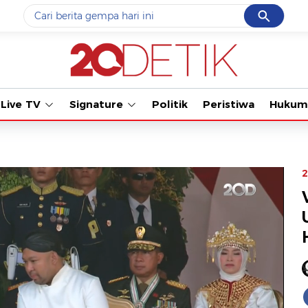
Cancel
Yang sedang ramai dicari
#1
gempa hari ini
#2
gempa
Live TV
Signature
Politik
Peristiwa
Hukum
#3
prabowo
#4
iran
#5
demo
2
Promoted
Terakhir yang dicari
Loading...