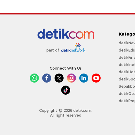
Katego
detikNe
detikEdu
part of
detikFin
detikIne
Connect With Us
detikHo
detikSpo
Sepakbo
detikOt
detikPro
Copyright @ 2026 detikcom.
All right reserved