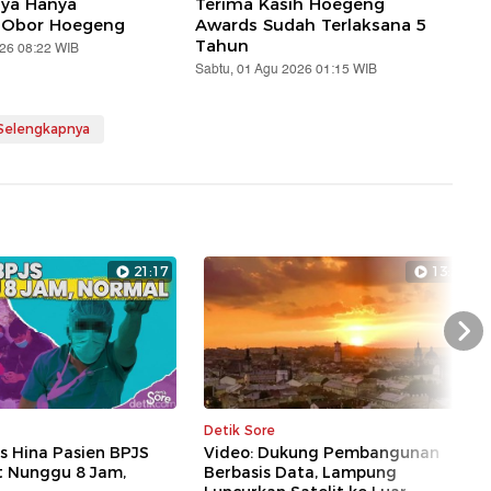
aya Hanya
Terima Kasih Hoegeng
 Obor Hoegeng
Awards Sudah Terlaksana 5
Tahun
026 08:22 WIB
Sabtu, 01 Agu 2026 01:15 WIB
 Selengkapnya
21:17
13:28
Nex
Detik Sore
s Hina Pasien BPJS
Video: Dukung Pembangunan
t Nunggu 8 Jam,
Berbasis Data, Lampung