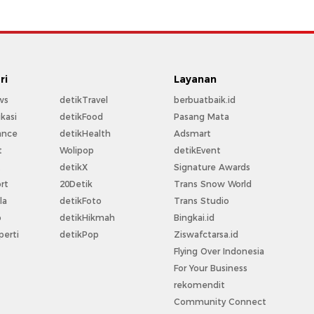
ri
Layanan
ws
detikTravel
berbuatbaik.id
kasi
detikFood
Pasang Mata
ance
detikHealth
Adsmart
t
Wolipop
detikEvent
t
detikX
Signature Awards
rt
20Detik
Trans Snow World
la
detikFoto
Trans Studio
o
detikHikmah
Bingkai.id
perti
detikPop
Ziswafctarsa.id
Flying Over Indonesia
For Your Business
rekomendit
Community Connect