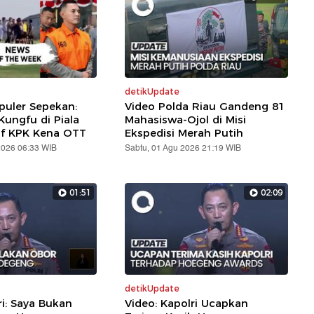
detikUpdate
puler Sepekan:
Video Polda Riau Gandeng 81
ungfu di Piala
Mahasiswa-Ojol di Misi
af KPK Kena OTT
Ekspedisi Merah Putih
2026 06:33 WIB
Sabtu, 01 Agu 2026 21:19 WIB
01:51
02:09
detikUpdate
ri: Saya Bukan
Video: Kapolri Ucapkan