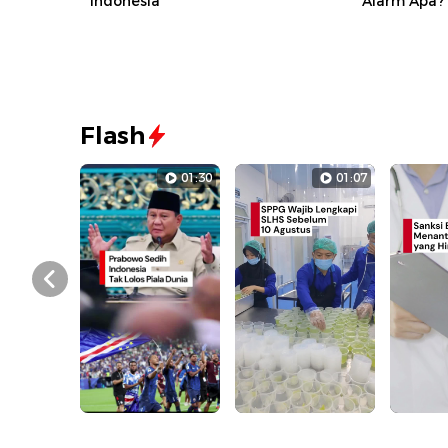
Indonesia
Alarm Apa?
Flash
01:30
01:07
Prev