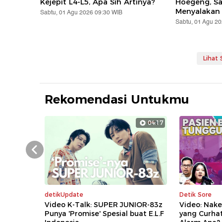
Kejepit L4-L5, Apa Sih Artinya?
Hoegeng, S
Menyalakan
Sabtu, 01 Agu 2026 09:30 WIB
Sabtu, 01 Agu 2
Lihat
Rekomendasi Untukmu
04:17
Prev
detikUpdate
Detik Sore
Video K-Talk: SUPER JUNIOR-83z
Video: Nake
Punya 'Promise' Spesial buat E.L.F
yang Curha