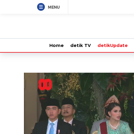
MENU
Home
detik TV
detikUpdate