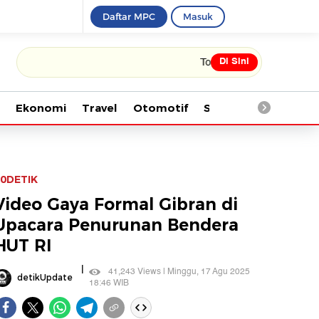
Daftar MPC
Masuk
Di Sini
Tonton kabar terbaru PIALA DUNIA 
Ekonomi
Travel
Otomotif
Saintek
Kesehata
0DETIK
Video Gaya Formal Gibran di
Upacara Penurunan Bendera
HUT RI
|
41,243 Views | Minggu, 17 Agu 2025
detikUpdate
18:46 WIB