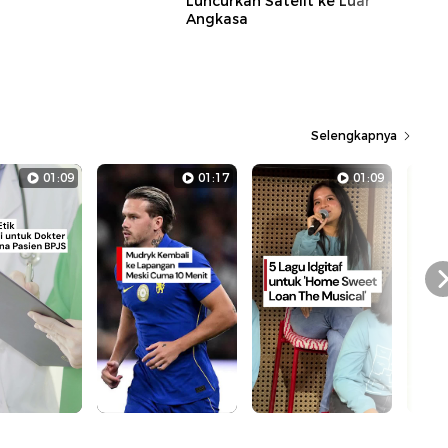
Luncurkan Satelit ke Luar
Angkasa
Selengkapnya
01:09
01:17
01:09