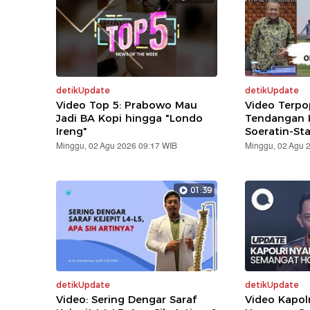
detikUpdate
detikUpdate
Video Top 5: Prabowo Mau
Video Terpo
Jadi BA Kopi hingga "Londo
Tendangan K
Ireng"
Soeratin-St
Minggu, 02 Agu 2026 09:17 WIB
Minggu, 02 Agu 
01:39
detikUpdate
detikUpdate
Video: Sering Dengar Saraf
Video Kapol