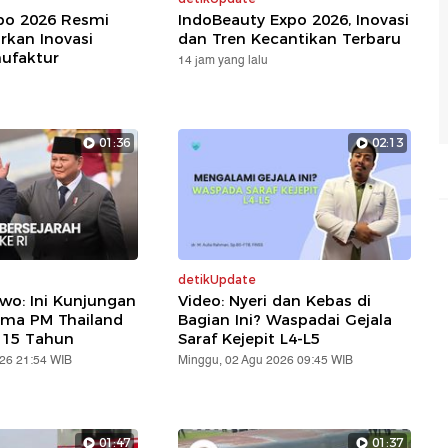
xpo 2026 Resmi
IndoBeauty Expo 2026, Inovasi
rkan Inovasi
dan Tren Kecantikan Terbaru
nufaktur
14 jam yang lalu
01:36
02:13
detikUpdate
wo: Ini Kunjungan
Video: Nyeri dan Kebas di
ama PM Thailand
Bagian Ini? Waspadai Gejala
 15 Tahun
Saraf Kejepit L4-L5
026 21:54 WIB
Minggu, 02 Agu 2026 09:45 WIB
01:47
01:37