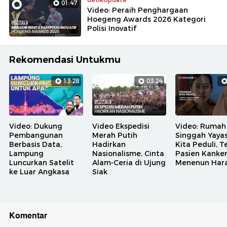
01:47
Video: Peraih Penghargaan
Hoegeng Awards 2026 Kategori
Polisi Inovatif
Rekomendasi Untukmu
13:28
03:24
Video: Dukung
Video Ekspedisi
Video: Rumah
Pembangunan
Merah Putih
Singgah Yaya
Berbasis Data,
Hadirkan
Kita Peduli, 
Lampung
Nasionalisme, Cinta
Pasien Kanke
Luncurkan Satelit
Alam-Ceria di Ujung
Menenun Har
ke Luar Angkasa
Siak