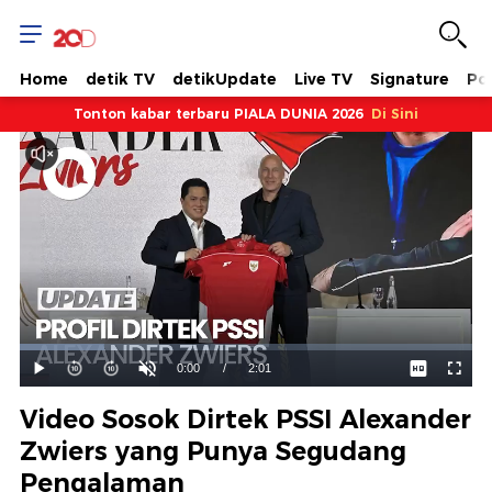
Home
detik TV
detikUpdate
Live TV
Signature
Pol
Tonton kabar terbaru PIALA DUNIA 2026
Di Sini
Dimuat
:
18.79%
Waktu
0:00
/
Durasi
2:01
Mainkan
Suara
Layar
Hidup
Saat
Video Sosok Dirtek PSSI Alexander
ini
Zwiers yang Punya Segudang
Pengalaman