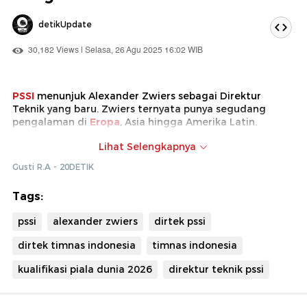
detikUpdate
30,182 Views | Selasa, 26 Agu 2025 16:02 WIB
PSSI
menunjuk Alexander Zwiers sebagai Direktur
Teknik yang baru. Zwiers ternyata punya segudang
pengalaman di
Eropa
, Asia hingga Amerika Latin.
Pria asal Belanda ini berkarier di dunia pengembangan
Lihat Selengkapnya
sistem sepak bola sejak 2012. Lalu, seperti apa profilnya?
Gusti R.A - 20DETIK
Tags:
pssi
alexander zwiers
dirtek pssi
dirtek timnas indonesia
timnas indonesia
kualifikasi piala dunia 2026
direktur teknik pssi