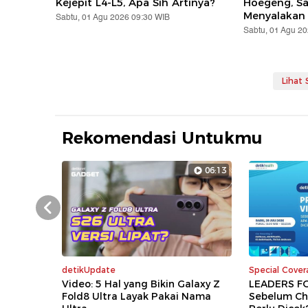
Kejepit L4-L5, Apa Sih Artinya?
Hoegeng, S
Menyalakan
Sabtu, 01 Agu 2026 09:30 WIB
Sabtu, 01 Agu 2
Lihat
Rekomendasi Untukmu
06:13
Prev
detikUpdate
Special Cove
Video: 5 Hal yang Bikin Galaxy Z
LEADERS FO
Fold8 Ultra Layak Pakai Nama
Sebelum Ch