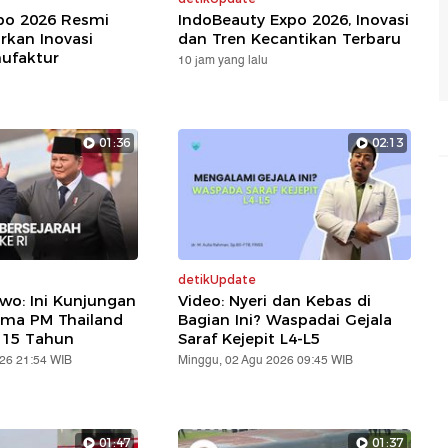
xpo 2026 Resmi
IndoBeauty Expo 2026, Inovasi
rkan Inovasi
dan Tren Kecantikan Terbaru
nufaktur
10 jam yang lalu
01:36
02:13
detikUpdate
wo: Ini Kunjungan
Video: Nyeri dan Kebas di
ama PM Thailand
Bagian Ini? Waspadai Gejala
 15 Tahun
Saraf Kejepit L4-L5
026 21:54 WIB
Minggu, 02 Agu 2026 09:45 WIB
01:47
01:37