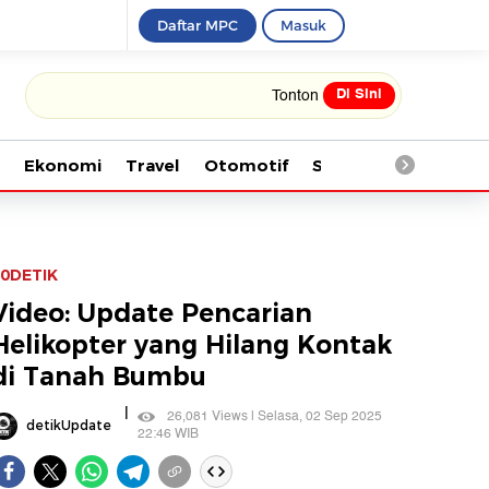
Daftar MPC
Masuk
Di Sini
Tonton kabar terbaru PIALA DUNIA 2026
Ekonomi
Travel
Otomotif
Saintek
Kesehata
0DETIK
Video: Update Pencarian
Helikopter yang Hilang Kontak
di Tanah Bumbu
|
26,081 Views | Selasa, 02 Sep 2025
detikUpdate
22:46 WIB