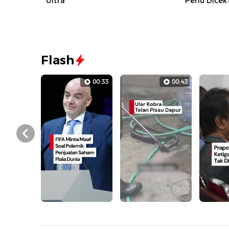
Ultra
Perlu Dicek
Flash
00:33
00:43
Prev