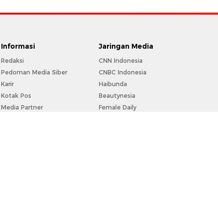
Informasi
Jaringan Media
Redaksi
CNN Indonesia
Pedoman Media Siber
CNBC Indonesia
Karir
Haibunda
Kotak Pos
Beautynesia
Media Partner
Female Daily
Info Iklan
CXO Media
Privacy Policy
Disclaimer