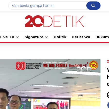
Cancel
Yang sedang ramai dicari
#1
gempa hari ini
#2
gempa
Live TV
Signature
Politik
Peristiwa
Hukum
#3
iran
#4
demo
#5
prabowo
2
Promoted
Terakhir yang dicari
Loading...