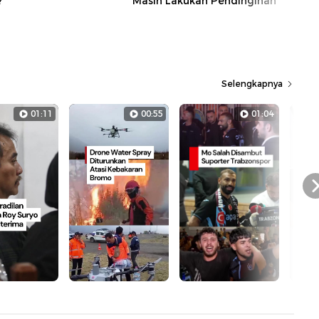
?
Masih Lakukan Pendinginan
Selengkapnya
01:11
00:55
01:04