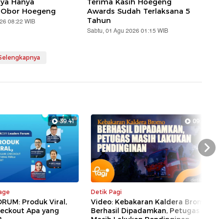
aya Hanya
Terima Kasih Hoegeng
 Obor Hoegeng
Awards Sudah Terlaksana 5
Tahun
026 08:22 WIB
Sabtu, 01 Agu 2026 01:15 WIB
 Selengkapnya
39:41
09:18
Nex
rage
Detik Pagi
RUM: Produk Viral,
Video: Kebakaran Kaldera Bromo
eckout Apa yang
Berhasil Dipadamkan, Petugas