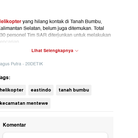
elikopter
yang hilang kontak di Tanah Bumbu,
alimantan Selatan, belum juga ditemukan. Total
30 personel Tim SAR diterjunkan untuk melakukan
encarian.
Lihat Selengkapnya
BK117-D3
iketahui, helikopter jenis
itu dilaporkan
ilang kontak saat terbang dari Bandara Gusti
agus Putra - 20DETIK
yamsir Alam, Kotabaru, menuju Bandara Tjilik
iwut, Palangka Raya. Helikopter tersebut diketahui
ags:
engangkut delapan orang, termasuk pilot dan
uh
eknisi.
helikopter
eastindo
tanah bumbu
kecamatan mentewe