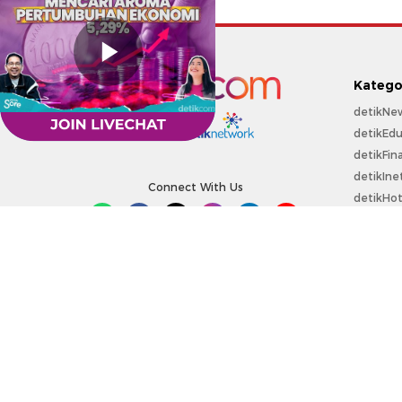
Katego
detikNe
detikEdu
part of
detikFin
detikIne
Connect With Us
detikHo
detikSpo
Sepakbo
detikOt
detikPro
Copyright @ 2026 detikcom.
All right reserved