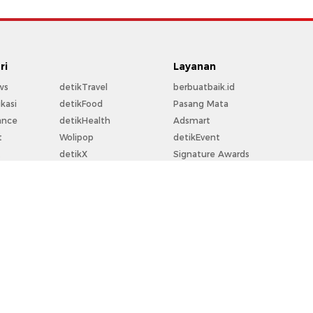
ri
Layanan
ws
detikTravel
berbuatbaik.id
kasi
detikFood
Pasang Mata
ance
detikHealth
Adsmart
t
Wolipop
detikEvent
t
detikX
Signature Awards
rt
20Detik
Trans Snow World
la
detikFoto
Trans Studio
o
detikHikmah
Bingkai.id
perti
detikPop
Ziswafctarsa.id
Flying Over Indonesia
For Your Business
rekomendit
Community Connect