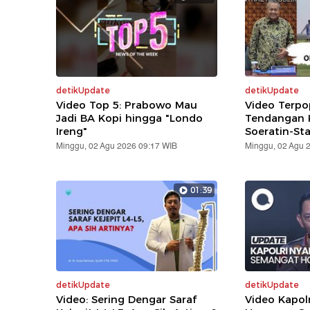
detikUpdate
detikUpdate
Video Top 5: Prabowo Mau
Video Terpo
Jadi BA Kopi hingga "Londo
Tendangan K
Ireng"
Soeratin-St
Minggu, 02 Agu 2026 09:17 WIB
Minggu, 02 Agu 
01:39
detikUpdate
detikUpdate
Video: Sering Dengar Saraf
Video Kapol