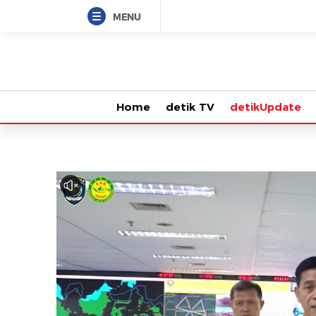
MENU
Home
detik TV
detikUpdate