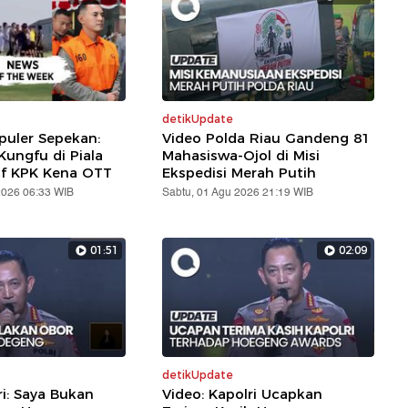
detikUpdate
puler Sepekan:
Video Polda Riau Gandeng 81
ungfu di Piala
Mahasiswa-Ojol di Misi
af KPK Kena OTT
Ekspedisi Merah Putih
2026 06:33 WIB
Sabtu, 01 Agu 2026 21:19 WIB
01:51
02:09
detikUpdate
ri: Saya Bukan
Video: Kapolri Ucapkan