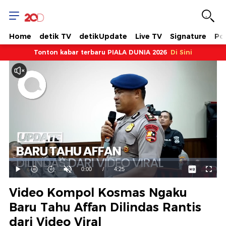
Home
detik TV
detikUpdate
Live TV
Signature
Pol
Tonton kabar terbaru PIALA DUNIA 2026
Di Sini
Dimuat
:
22.62%
Waktu
0:00
/
Durasi
4:25
Mainkan
Suara
Layar
Hidup
Saat
Video Kompol Kosmas Ngaku
ini
Baru Tahu Affan Dilindas Rantis
dari Video Viral