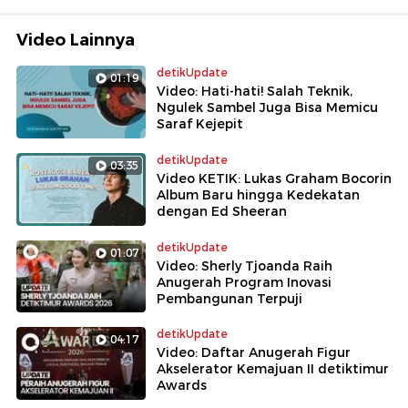
Video Lainnya
detikUpdate
01:19
Video: Hati-hati! Salah Teknik,
Ngulek Sambel Juga Bisa Memicu
Saraf Kejepit
detikUpdate
03:35
Video KETIK: Lukas Graham Bocorin
Album Baru hingga Kedekatan
dengan Ed Sheeran
detikUpdate
01:07
Video: Sherly Tjoanda Raih
Anugerah Program Inovasi
Pembangunan Terpuji
detikUpdate
04:17
Video: Daftar Anugerah Figur
Akselerator Kemajuan II detiktimur
Awards