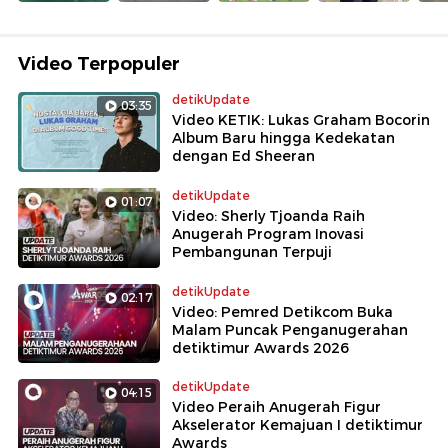
Video Terpopuler
detikUpdate
03:35
Video KETIK: Lukas Graham Bocorin
Album Baru hingga Kedekatan
dengan Ed Sheeran
detikUpdate
01:07
Video: Sherly Tjoanda Raih
Anugerah Program Inovasi
Pembangunan Terpuji
detikUpdate
02:17
Video: Pemred Detikcom Buka
Malam Puncak Penganugerahan
detiktimur Awards 2026
detikUpdate
04:15
Video Peraih Anugerah Figur
Akselerator Kemajuan I detiktimur
Awards