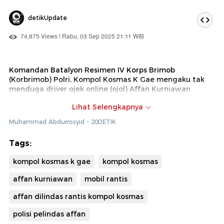
detikUpdate
74,875 Views | Rabu, 03 Sep 2025 21:11 WIB
Komandan Batalyon Resimen IV Korps Brimob
(Korbrimob) Polri, Kompol Kosmas K Gae mengaku tak
menduga driver ojek online (ojol) Affan Kurniawan
terlindas mobil Rantis saat kericuhan di Pejompongan,
Lihat Selengkapnya
Jakarta, beberapa waktu lalu. Kosmas mengaku baru
mengetahui Affan dilindas rantis yang ditungganginya
Muhammad Abdurrosyid - 20DETIK
dari video viral di media sosial.
Tags:
kompol kosmas k gae
kompol kosmas
affan kurniawan
mobil rantis
affan dilindas rantis kompol kosmas
polisi pelindas affan