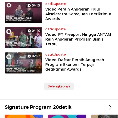
detikUpdate
04:15
Video Peraih Anugerah Figur
Akselerator Kemajuan I detiktimur
Awards
detikUpdate
04:40
Video: PT Freeport Hingga ANTAM
Raih Anugerah Program Bisnis
Terpuji
detikUpdate
02:53
Video: Daftar Peraih Anugerah
Program Ekonomi Terpuji
detiktimur Awards
Selengkapnya
Signature Program 20detik