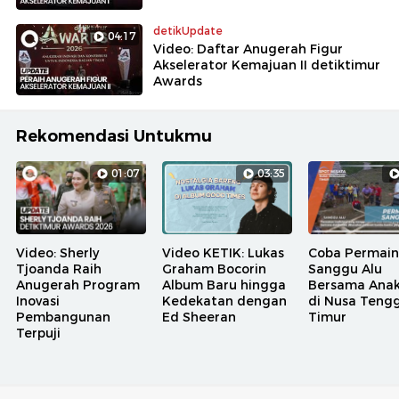
detikUpdate
04:17
Video: Daftar Anugerah Figur
Akselerator Kemajuan II detiktimur
Awards
Rekomendasi Untukmu
01:07
03:35
Video: Sherly
Video KETIK: Lukas
Coba Permai
Tjoanda Raih
Graham Bocorin
Sanggu Alu
Anugerah Program
Album Baru hingga
Bersama Ana
Inovasi
Kedekatan dengan
di Nusa Teng
Pembangunan
Ed Sheeran
Timur
Terpuji