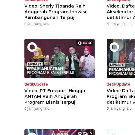
Video: Sherly Tjoanda Raih
Video: Daft
Anugerah Program Inovasi
Akselerator
Pembangunan Terpuji
detiktimur 
2 jam yang lalu
5 jam yang lalu
04:40
detikUpdate
detikUpdate
Video: PT Freeport Hingga
Video: Daft
ANTAM Raih Anugerah
Program Eko
Program Bisnis Terpuji
detiktimur 
5 jam yang lalu
5 jam yang lalu
02:17