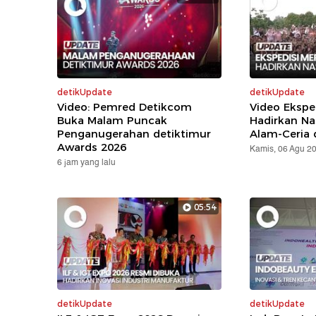
detikUpdate
detikUpdate
Video: Pemred Detikcom
Video Ekspe
Buka Malam Puncak
Hadirkan Na
Penganugerahan detiktimur
Alam-Ceria 
Awards 2026
Kamis, 06 Agu 2
6 jam yang lalu
05:54
detikUpdate
detikUpdate