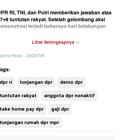
PR RI, TNI, dan Polri memberikan jawaban atas
7+8 tuntutan rakyat. Setelah gelombang aksi
emonstrasi terjadi beberapa hari belakangan.
PR akhirnya mengumumkan penghentian
Lihat Selengkapnya
unjangan perumahan anggota Dewan hingga
emangkasan tunjangan lainnya. Simak juga
umna Khan - 20DETIK
ernyataan TNI dan Polri di sini.
ags:
uh
dpr ri
tunjangan dpr
demo dpr
tuntutan rakyat
anggota dpr nonaktif
take home pay dpr
gaji dpr
tunjangan rumah dpr mpr