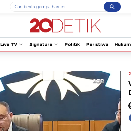
Cancel
Yang sedang ramai dicari
Tonton ka
#1
data live draw sgp
#2
piala presiden 2026
Live TV
Signature
Politik
Peristiwa
Hukum
#3
prabowo
#4
iran
#5
gempa hari ini
2
Promoted
Terakhir yang dicari
Loading...