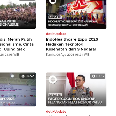
detikUpdate
disi Merah Putih
IndoHealthcare Expo 2026
sionalisme, Cinta
Hadirkan Teknologi
di Ujung Siak
Kesehatan dari 9 Negara!
026 21:06 WIB
Kamis, 06 Agu 2026 06:21 WIB
04:52
03:52
detikUpdate