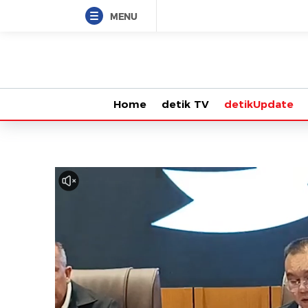
MENU
Home
detik TV
detikUpdate