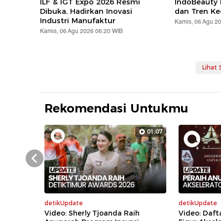
ILF & IGT Expo 2026 Resmi
IndoBeauty 
Dibuka, Hadirkan Inovasi
dan Tren Ke
Industri Manufaktur
Kamis, 06 Agu 2
Kamis, 06 Agu 2026 06:20 WIB
Lihat
Rekomendasi Untukmu
01:07
Prev
detikUpdate
detikUpdate
Video: Sherly Tjoanda Raih
Video: Daft