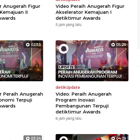
ar Anugerah Figur
Video Peraih Anugerah Figur
 Kemajuan II
Akselerator Kemajuan I
Awards
detiktimur Awards
5 jam yang lalu
02:53
05:29
detikUpdate
ar Peraih Anugerah
Video: Peraih Anugerah
nomi Terpuji
Program Inovasi
Awards
Pembangunan Terpuji
detiktimur Awards
6 jam yang lalu
03:24
04:39