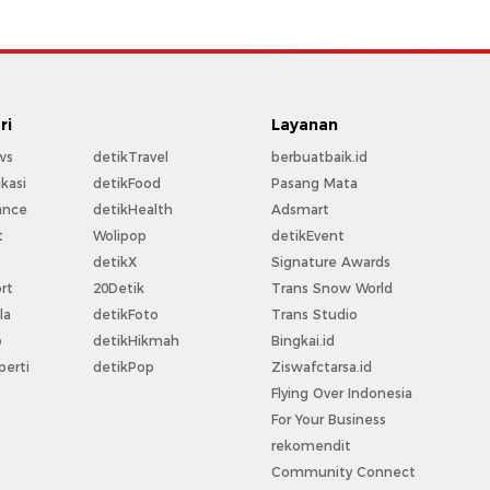
ri
Layanan
ws
detikTravel
berbuatbaik.id
kasi
detikFood
Pasang Mata
ance
detikHealth
Adsmart
t
Wolipop
detikEvent
t
detikX
Signature Awards
rt
20Detik
Trans Snow World
la
detikFoto
Trans Studio
o
detikHikmah
Bingkai.id
perti
detikPop
Ziswafctarsa.id
Flying Over Indonesia
For Your Business
rekomendit
Community Connect