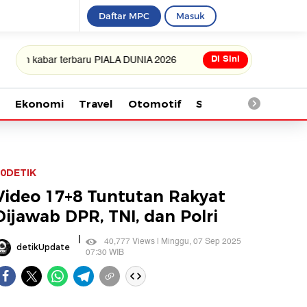
Daftar MPC
Masuk
Di Sini
bar terbaru PIALA DUNIA 2026
Ekonomi
Travel
Otomotif
Saintek
Kesehata
0DETIK
Video 17+8 Tuntutan Rakyat
Dijawab DPR, TNI, dan Polri
|
40,777 Views | Minggu, 07 Sep 2025
detikUpdate
07:30 WIB