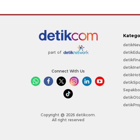
Katego
detikNe
detikEdu
part of
detikFin
detikIne
Connect With Us
detikHo
detikSpo
Sepakbo
detikOt
detikPro
Copyright @ 2026 detikcom.
All right reserved