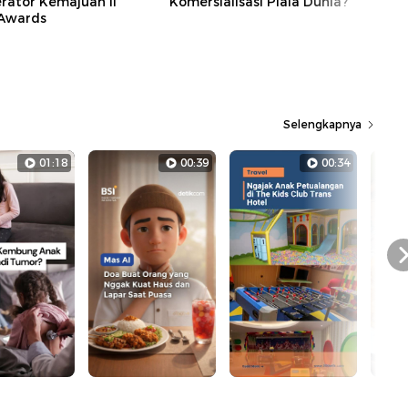
erator Kemajuan II
Komersialisasi Piala Dunia?
 Awards
Selengkapnya
01:18
00:39
00:34