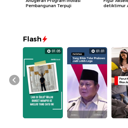
Anugerah Program Inovasi
Figur Aksel
Pembangunan Terpuji
detiktimur
Flash
01:05
01:01
Prev