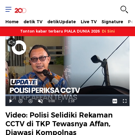
Home
detik TV
detikUpdate
Live TV
Signature
Pol
Tonton kabar terbaru PIALA DUNIA 2026
Di Sini
Dimuat
:
36.19%
Waktu
0:00
/
Durasi
1:18
Mainkan
Suara
Layar
Hidup
Saat
Video: Polisi Selidiki Rekaman
ini
CCTV di TKP Tewasnya Affan,
Diawasi Kompolnas