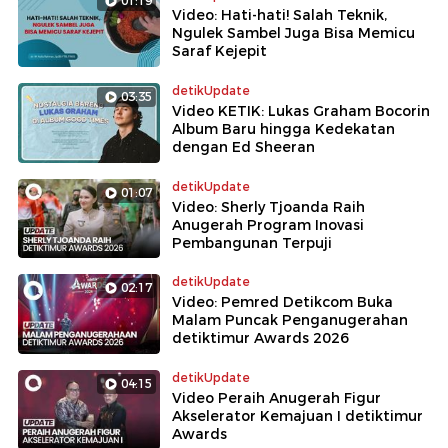
01:19
Video: Hati-hati! Salah Teknik,
Ngulek Sambel Juga Bisa Memicu
Saraf Kejepit
detikUpdate
03:35
Video KETIK: Lukas Graham Bocorin
Album Baru hingga Kedekatan
dengan Ed Sheeran
detikUpdate
01:07
Video: Sherly Tjoanda Raih
Anugerah Program Inovasi
Pembangunan Terpuji
detikUpdate
02:17
Video: Pemred Detikcom Buka
Malam Puncak Penganugerahan
detiktimur Awards 2026
detikUpdate
04:15
Video Peraih Anugerah Figur
Akselerator Kemajuan I detiktimur
Awards