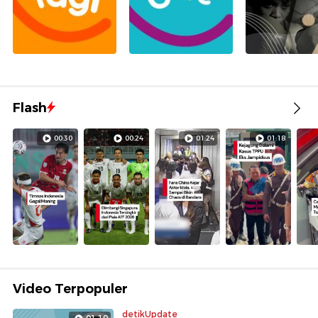
Flash
00:30
00:24
01:24
01:18
Video Terpopuler
detikUpdate