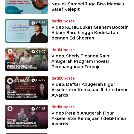
Ngulek Sambel Juga Bisa Memicu
Saraf Kejepit
detikUpdate
03:35
Video KETIK: Lukas Graham Bocorin
Album Baru hingga Kedekatan
dengan Ed Sheeran
detikUpdate
01:07
Video: Sherly Tjoanda Raih
Anugerah Program Inovasi
Pembangunan Terpuji
detikUpdate
04:17
Video: Daftar Anugerah Figur
Akselerator Kemajuan II detiktimur
Awards
detikUpdate
04:15
Video Peraih Anugerah Figur
Akselerator Kemajuan I detiktimur
Awards