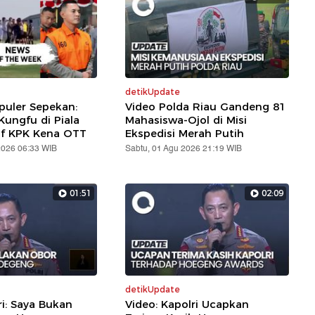
detikUpdate
puler Sepekan:
Video Polda Riau Gandeng 81
ungfu di Piala
Mahasiswa-Ojol di Misi
af KPK Kena OTT
Ekspedisi Merah Putih
2026 06:33 WIB
Sabtu, 01 Agu 2026 21:19 WIB
01:51
02:09
detikUpdate
ri: Saya Bukan
Video: Kapolri Ucapkan