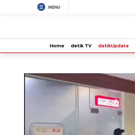
MENU
Home
detik TV
detikUpdate