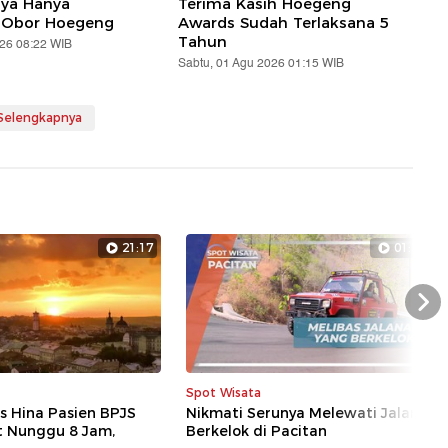
aya Hanya
Terima Kasih Hoegeng
 Obor Hoegeng
Awards Sudah Terlaksana 5
Tahun
026 08:22 WIB
Sabtu, 01 Agu 2026 01:15 WIB
 Selengkapnya
21:17
01:26
Nex
Spot Wisata
s Hina Pasien BPJS
Nikmati Serunya Melewati Jalan
t Nunggu 8 Jam,
Berkelok di Pacitan