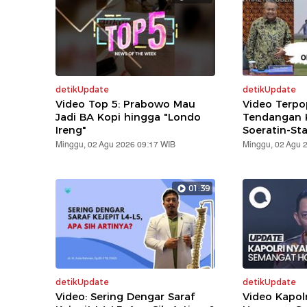
detikUpdate
detikUpdate
Video Top 5: Prabowo Mau
Video Terpo
Jadi BA Kopi hingga "Londo
Tendangan K
Ireng"
Soeratin-St
Minggu, 02 Agu 2026 09:17 WIB
Minggu, 02 Agu 
01:39
detikUpdate
detikUpdate
Video: Sering Dengar Saraf
Video Kapol