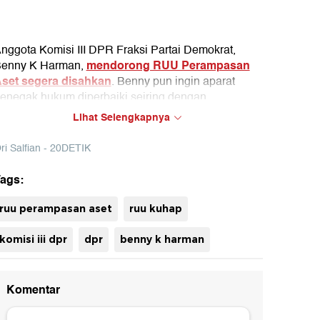
nggota Komisi III DPR Fraksi Partai Demokrat,
mendorong RUU Perampasan
enny K Harman,
set segera disahkan
. Benny pun ingin aparat
enegak hukum diperbaiki seiring dengan
engesahan tersebut.
Lihat Selengkapnya
ri Salfian - 20DETIK
ags:
uh
ruu perampasan aset
ruu kuhap
komisi iii dpr
dpr
benny k harman