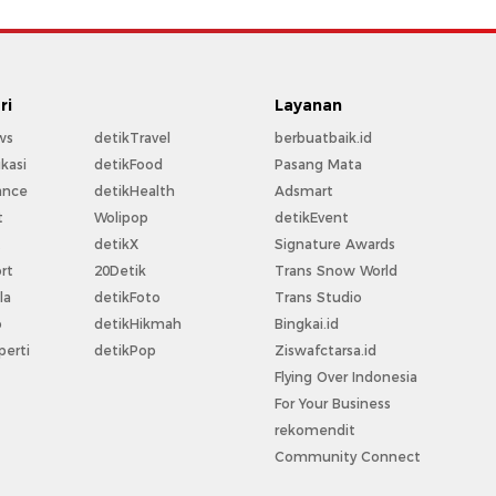
ri
Layanan
ws
detikTravel
berbuatbaik.id
kasi
detikFood
Pasang Mata
ance
detikHealth
Adsmart
t
Wolipop
detikEvent
t
detikX
Signature Awards
rt
20Detik
Trans Snow World
la
detikFoto
Trans Studio
o
detikHikmah
Bingkai.id
perti
detikPop
Ziswafctarsa.id
Flying Over Indonesia
For Your Business
rekomendit
Community Connect