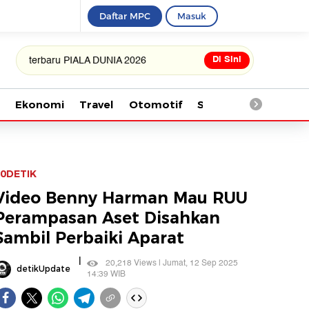
Daftar MPC
Masuk
Di Sini
ru PIALA DUNIA 2026
Ekonomi
Travel
Otomotif
Saintek
Kesehata
0DETIK
Video Benny Harman Mau RUU
Perampasan Aset Disahkan
Sambil Perbaiki Aparat
|
20,218 Views | Jumat, 12 Sep 2025
detikUpdate
14:39 WIB