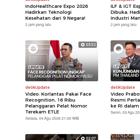
IndoHealthcare Expo 2026
ILF & IGT E
Hadirkan Teknologi
Dibuka, Hadi
Kesehatan dari 9 Negara!
Industri Ma
2 jam yang lalu
2 jam yang lalu
03:52
detikUpdate
detikUpdate
Video: Korlantas Pakai Face
Video Prabo
Recognition, 16 Ribu
Resmi Pert
Pelanggaran Pelat Nomor
ke RI dalam
Terekam ETLE
Senin, 03 Agu 2
Selasa, 04 Agu 2026 21:00 WIB
02:07