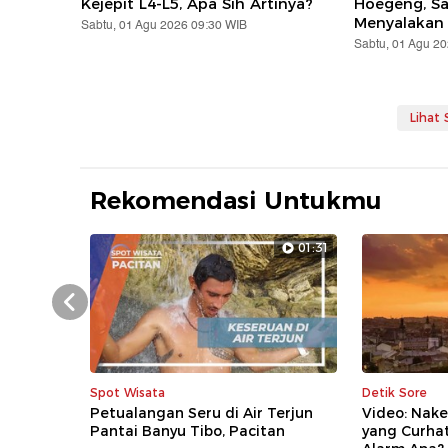
Kejepit L4-L5, Apa Sih Artinya?
Hoegeng, S
Menyalakan
Sabtu, 01 Agu 2026 09:30 WIB
Sabtu, 01 Agu 2
Lihat
Rekomendasi Untukmu
01:31
Prev
Spot Wisata
Detik Sore
Petualangan Seru di Air Terjun
Video: Nake
Pantai Banyu Tibo, Pacitan
yang Curha