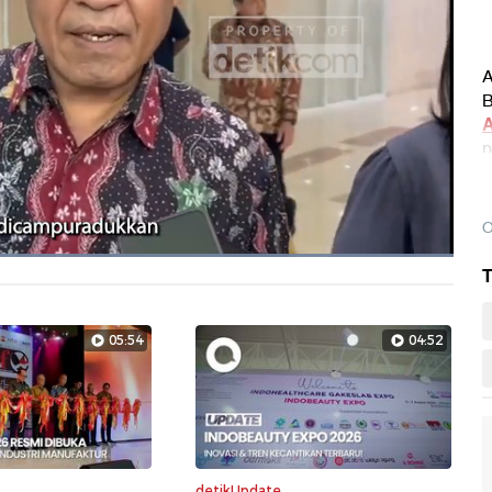
A
B
A
p
p
O
Dimuat
:
T
100.00%
Layarpen
05:54
04:52
detikUpdate