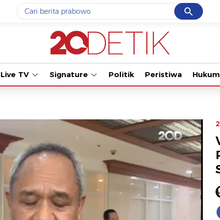
Cancel
Yang sedang ramai dicari
Tonton kabar terba
#1
gempa hari ini
#2
demo
Live TV
Signature
Politik
Peristiwa
Hukum
#3
gempa
#4
iran
#5
prabowo
2
Promoted
Terakhir yang dicari
Loading...