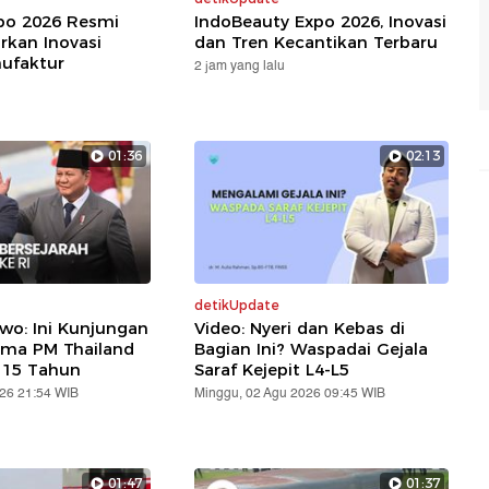
xpo 2026 Resmi
IndoBeauty Expo 2026, Inovasi
rkan Inovasi
dan Tren Kecantikan Terbaru
nufaktur
2 jam yang lalu
01:36
02:13
detikUpdate
wo: Ini Kunjungan
Video: Nyeri dan Kebas di
ama PM Thailand
Bagian Ini? Waspadai Gejala
 15 Tahun
Saraf Kejepit L4-L5
026 21:54 WIB
Minggu, 02 Agu 2026 09:45 WIB
01:47
01:37