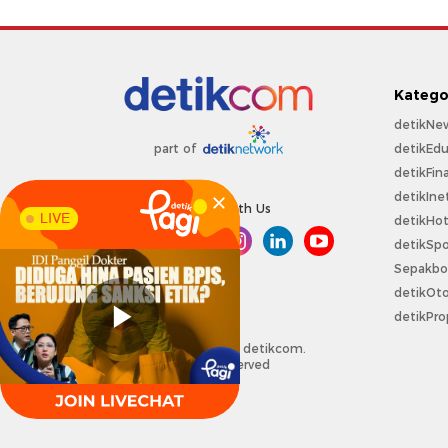
Katego
detikNe
detikEdu
part of
detikFin
detikIne
Connect With Us
LIVE
detikHo
detikSpo
Sepakbo
detikOt
detikPro
Copyright @ 2026 detikcom.
All right reserved