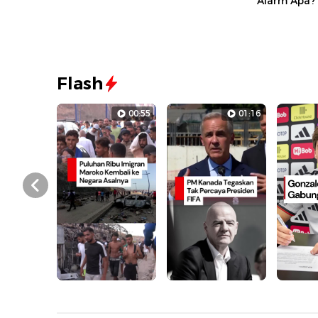
Alarm Apa?
Flash
00:55
01:16
Prev