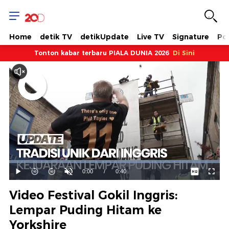
Home
detik TV
detikUpdate
Live TV
Signature
Pol
Tonton kabar terbaru PIALA DUNIA 2026
Di Sini
Dimuat
:
100.00%
Waktu
0:00
/
Durasi
0:40
Mainkan
Suara
Layar
Hidup
Saat
Video Festival Gokil Inggris:
ini
Lempar Puding Hitam ke
Yorkshire