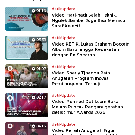
detikUpdate
01:19
Video: Hati-hati! Salah Teknik,
Ngulek Sambel Juga Bisa Memicu
Saraf Kejepit
detikUpdate
03:35
Video KETIK: Lukas Graham Bocorin
Album Baru hingga Kedekatan
dengan Ed Sheeran
detikUpdate
01:07
Video: Sherly Tjoanda Raih
Anugerah Program Inovasi
Pembangunan Terpuji
detikUpdate
02:17
Video: Pemred Detikcom Buka
Malam Puncak Penganugerahan
detiktimur Awards 2026
detikUpdate
04:15
Video Peraih Anugerah Figur