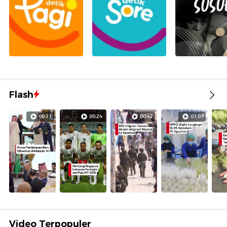
Flash
00:31
00:24
00:42
01:07
Video Terpopuler