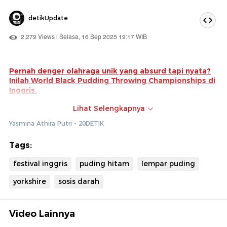
detikUpdate
2,279 Views | Selasa, 16 Sep 2025 19:17 WIB
Pernah denger olahraga unik yang absurd tapi nyata?
Inilah World Black Pudding Throwing Championships di
Inggris.
Peserta harus lempar puding hitam, alias sosis darah
Lihat Selengkapnya
bungkus stocking ke arah tumpukan puding Yorkshire.
Yasmina Athira Putri - 20DETIK
Tiga kali kesempatan, vibes-nya kayak main dart, tapi
versi kuliner.
Tags:
Tonton juga berita lainnya di sini ya.
festival inggris
puding hitam
lempar puding
yorkshire
sosis darah
Video Lainnya