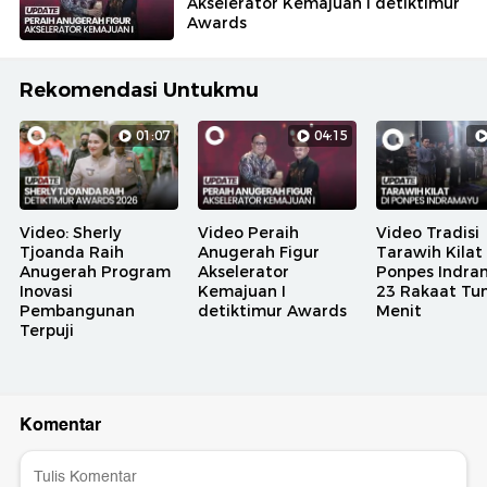
Akselerator Kemajuan I detiktimur
Awards
Rekomendasi Untukmu
01:07
04:15
Video: Sherly
Video Peraih
Video Tradisi
Tjoanda Raih
Anugerah Figur
Tarawih Kilat 
Anugerah Program
Akselerator
Ponpes Indra
Inovasi
Kemajuan I
23 Rakaat Tun
Pembangunan
detiktimur Awards
Menit
Terpuji