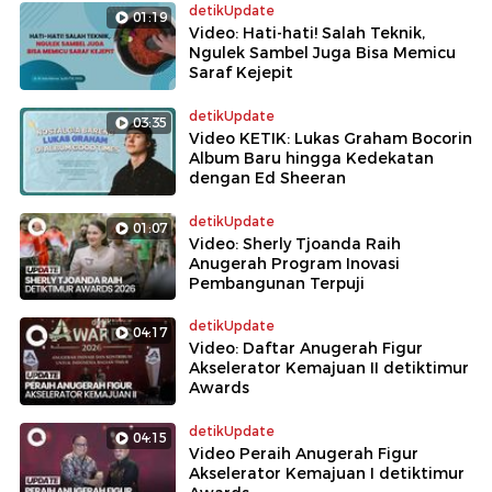
detikUpdate
01:19
Video: Hati-hati! Salah Teknik,
Ngulek Sambel Juga Bisa Memicu
Saraf Kejepit
detikUpdate
03:35
Video KETIK: Lukas Graham Bocorin
Album Baru hingga Kedekatan
dengan Ed Sheeran
detikUpdate
01:07
Video: Sherly Tjoanda Raih
Anugerah Program Inovasi
Pembangunan Terpuji
detikUpdate
04:17
Video: Daftar Anugerah Figur
Akselerator Kemajuan II detiktimur
Awards
detikUpdate
04:15
Video Peraih Anugerah Figur
Akselerator Kemajuan I detiktimur