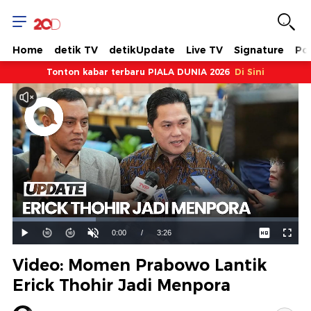
Home
detik TV
detikUpdate
Live TV
Signature
Pol
Tonton kabar terbaru PIALA DUNIA 2026
Di Sini
Dimuat
:
29.06%
Waktu
0:00
/
Durasi
3:26
Mainkan
Suara
Layar
Hidup
Saat
Video: Momen Prabowo Lantik
ini
Erick Thohir Jadi Menpora