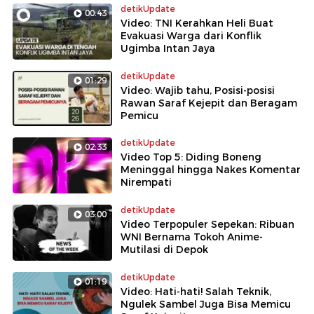
detikUpdate
00:43
Video: TNI Kerahkan Heli Buat
Evakuasi Warga dari Konflik
Ugimba Intan Jaya
detikUpdate
01:29
Video: Wajib tahu, Posisi-posisi
Rawan Saraf Kejepit dan Beragam
Pemicu
detikUpdate
02:33
Video Top 5: Diding Boneng
Meninggal hingga Nakes Komentar
Nirempati
detikUpdate
03:00
Video Terpopuler Sepekan: Ribuan
WNI Bernama Tokoh Anime-
Mutilasi di Depok
detikUpdate
01:19
Video: Hati-hati! Salah Teknik,
Ngulek Sambel Juga Bisa Memicu