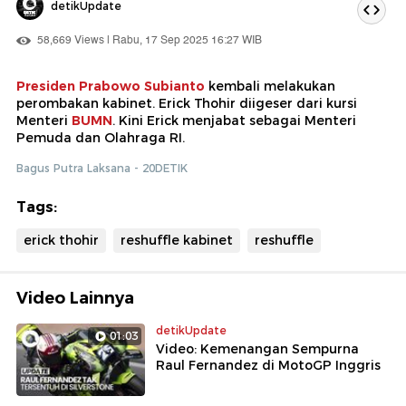
detikUpdate
58,669 Views | Rabu, 17 Sep 2025 16:27 WIB
Presiden Prabowo Subianto
kembali melakukan
perombakan kabinet. Erick Thohir diigeser dari kursi
Menteri
BUMN
. Kini Erick menjabat sebagai Menteri
Pemuda dan Olahraga RI.
Bagus Putra Laksana - 20DETIK
Tags:
erick thohir
reshuffle kabinet
reshuffle
Video Lainnya
detikUpdate
01:03
Video: Kemenangan Sempurna
Raul Fernandez di MotoGP Inggris