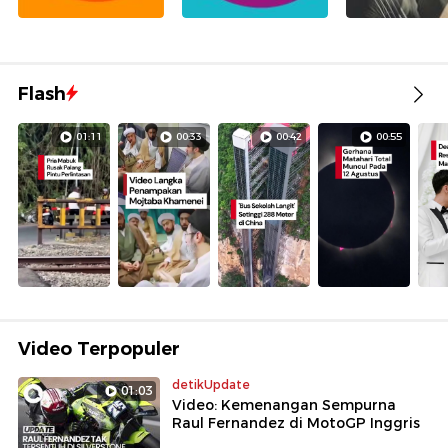
Flash
01:11
00:33
00:42
00:55
Video Terpopuler
detikUpdate
01:03
Video: Kemenangan Sempurna
Raul Fernandez di MotoGP Inggris