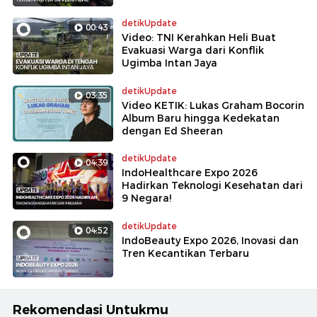
detikUpdate
00:43
Video: TNI Kerahkan Heli Buat
Evakuasi Warga dari Konflik
Ugimba Intan Jaya
detikUpdate
03:35
Video KETIK: Lukas Graham Bocorin
Album Baru hingga Kedekatan
dengan Ed Sheeran
detikUpdate
04:39
IndoHealthcare Expo 2026
Hadirkan Teknologi Kesehatan dari
9 Negara!
detikUpdate
04:52
IndoBeauty Expo 2026, Inovasi dan
Tren Kecantikan Terbaru
Rekomendasi Untukmu