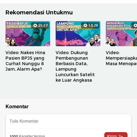
Rekomendasi Untukmu
21:17
13:28
Video: Nakes Hina
Video: Dukung
Video:
Pasien BPJS yang
Pembangunan
Mempersiapk
Curhat Nunggu 8
Berbasis Data,
Masa Menopa
Jam, Alarm Apa?
Lampung
Luncurkan Satelit
ke Luar Angkasa