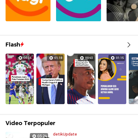
Flash
00:36
01:18
00:43
01:15
Video Terpopuler
detikUpdate
03:24