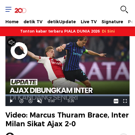
Home
detik TV
detikUpdate
Live TV
Signature
Pol
Tonton kabar terbaru PIALA DUNIA 2026
Di Sini
Dimuat
:
100.00%
Waktu
0:00
/
Durasi
0:26
Mainkan
Suara
Layar
Hidup
Saat
Video: Marcus Thuram Brace, Inter
ini
Milan Sikat Ajax 2-0