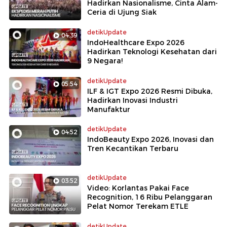
Hadirkan Nasionalisme, Cinta Alam-
Ceria di Ujung Siak
detikUpdate
04:39
IndoHealthcare Expo 2026
Hadirkan Teknologi Kesehatan dari
9 Negara!
detikUpdate
05:54
ILF & IGT Expo 2026 Resmi Dibuka,
Hadirkan Inovasi Industri
Manufaktur
detikUpdate
04:52
IndoBeauty Expo 2026, Inovasi dan
Tren Kecantikan Terbaru
detikUpdate
03:52
Video: Korlantas Pakai Face
Recognition, 16 Ribu Pelanggaran
Pelat Nomor Terekam ETLE
detikUpdate