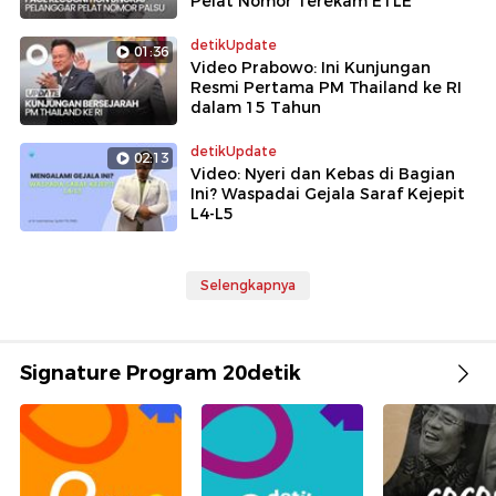
Pelat Nomor Terekam ETLE
detikUpdate
01:36
Video Prabowo: Ini Kunjungan
Resmi Pertama PM Thailand ke RI
dalam 15 Tahun
detikUpdate
02:13
Video: Nyeri dan Kebas di Bagian
Ini? Waspadai Gejala Saraf Kejepit
L4-L5
Selengkapnya
Signature Program 20detik