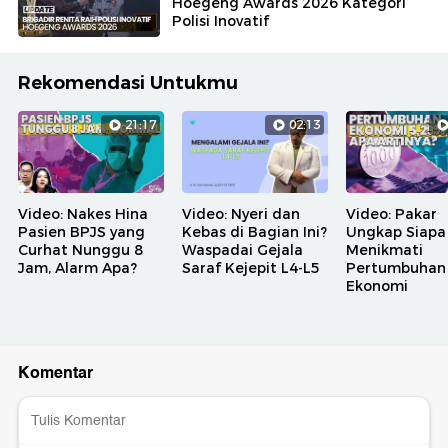
Hoegeng Awards 2026 Kategori
Polisi Inovatif
Rekomendasi Untukmu
21:17
02:13
Video: Nakes Hina
Video: Nyeri dan
Video: Pakar
Pasien BPJS yang
Kebas di Bagian Ini?
Ungkap Siapa
Curhat Nunggu 8
Waspadai Gejala
Menikmati
Jam, Alarm Apa?
Saraf Kejepit L4-L5
Pertumbuhan
Ekonomi