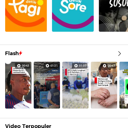
Flash
00:43
01:31
01:07
00:47
Video Terpopuler