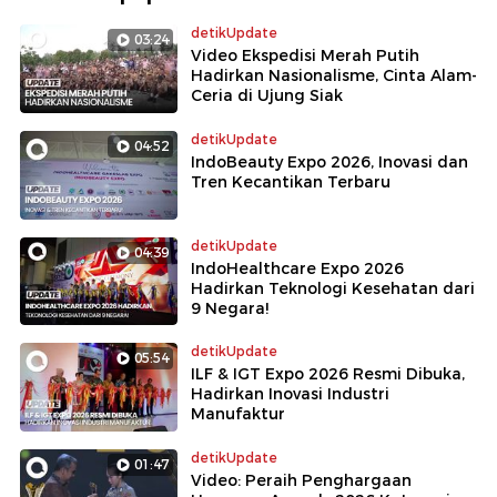
detikUpdate
03:24
Video Ekspedisi Merah Putih
Hadirkan Nasionalisme, Cinta Alam-
Ceria di Ujung Siak
detikUpdate
04:52
IndoBeauty Expo 2026, Inovasi dan
Tren Kecantikan Terbaru
detikUpdate
04:39
IndoHealthcare Expo 2026
Hadirkan Teknologi Kesehatan dari
9 Negara!
detikUpdate
05:54
ILF & IGT Expo 2026 Resmi Dibuka,
Hadirkan Inovasi Industri
Manufaktur
detikUpdate
01:47
Video: Peraih Penghargaan