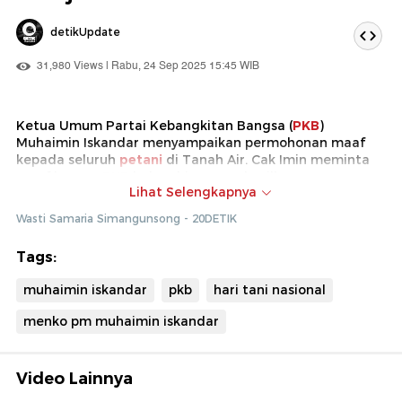
detikUpdate
31,980 Views | Rabu, 24 Sep 2025 15:45 WIB
Ketua Umum Partai Kebangkitan Bangsa (
PKB
)
Muhaimin Iskandar menyampaikan permohonan maaf
kepada seluruh
petani
di Tanah Air. Cak Imin meminta
maaf karena PKB belum bisa menghasilkan
Lihat Selengkapnya
kesejahteraan bagi petani.
Wasti Samaria Simangunsong - 20DETIK
Ia berharap permohonan maaf itu menjadi pengingat
bagi kader PKB yang menjabat sebagai gubernur, bupati
Tags:
hingga legislator agar sungguh-sungguh
memperjuangkan nasib petani.
muhaimin iskandar
pkb
hari tani nasional
menko pm muhaimin iskandar
Video Lainnya