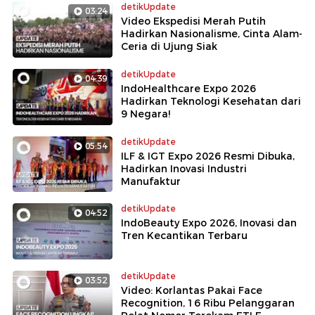
detikUpdate
03:24
Video Ekspedisi Merah Putih
Hadirkan Nasionalisme, Cinta Alam-
Ceria di Ujung Siak
detikUpdate
04:39
IndoHealthcare Expo 2026
Hadirkan Teknologi Kesehatan dari
9 Negara!
detikUpdate
05:54
ILF & IGT Expo 2026 Resmi Dibuka,
Hadirkan Inovasi Industri
Manufaktur
detikUpdate
04:52
IndoBeauty Expo 2026, Inovasi dan
Tren Kecantikan Terbaru
detikUpdate
03:52
Video: Korlantas Pakai Face
Recognition, 16 Ribu Pelanggaran