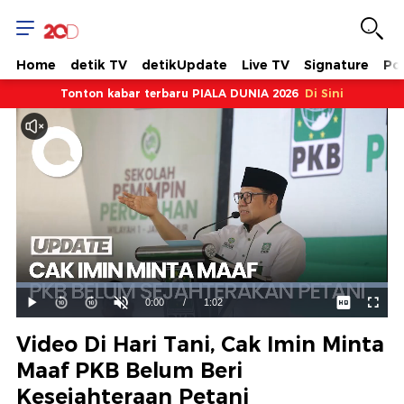
Home
detik TV
detikUpdate
Live TV
Signature
Pol
Tonton kabar terbaru PIALA DUNIA 2026
Di Sini
Dimuat
:
100.00%
Waktu
0:00
/
Durasi
1:02
Mainkan
Suara
Layar
Hidup
Saat
Video Di Hari Tani, Cak Imin Minta
ini
Maaf PKB Belum Beri
Kesejahteraan Petani