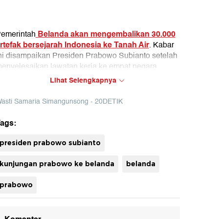
Belanda akan mengembalikan 30.000
emerintah
rtefak bersejarah Indonesia ke Tanah Air
. Kabar
ni disampaikan Presiden Prabowo Subianto setelah
enyelesaikan lawatan kerja ke empat negara
ermasuk Belanda.
Lihat Selengkapnya
elain itu, Prabowo juga mengabarkan rencana
asti Samaria Simangunsong - 20DETIK
unjungan Ratu Belanda, Ratu Máxima, ke
ndonesia pada 25 November 2025 untuk diskusi
ags:
oal keuangan.
uh
presiden prabowo subianto
kunjungan prabowo ke belanda
belanda
prabowo