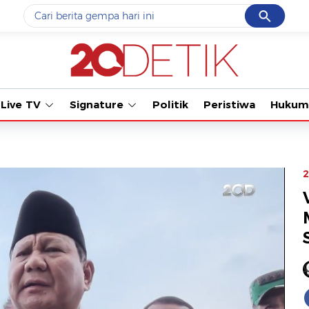
Cancel
Yang sedang ramai dicari
Tonton kabar te
#1
data live draw sgp
#2
kebakaran
Live TV
Signature
Politik
Peristiwa
Hukum
#3
prabowo
#4
iran
#5
gempa hari ini
2
Promoted
Terakhir yang dicari
Loading...