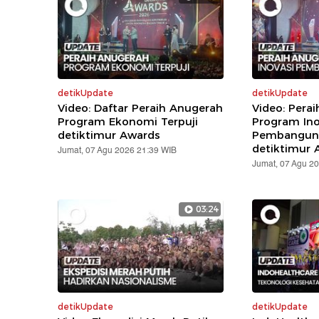
detikUpdate
detikUpdate
Video: Daftar Peraih Anugerah
Video: Pera
Program Ekonomi Terpuji
Program Ino
detiktimur Awards
Pembanguna
detiktimur 
Jumat, 07 Agu 2026 21:39 WIB
Jumat, 07 Agu 2
03:24
detikUpdate
detikUpdate