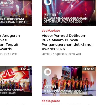
detikUpdate
ih Anugerah
Video: Pemred Detikcom
vasi
Buka Malam Puncak
n Terpuji
Penganugerahan detiktimur
Awards
Awards 2026
026 20:53 WIB
Jumat, 07 Agu 2026 20:49 WIB
04:39
05:54
detikUpdate