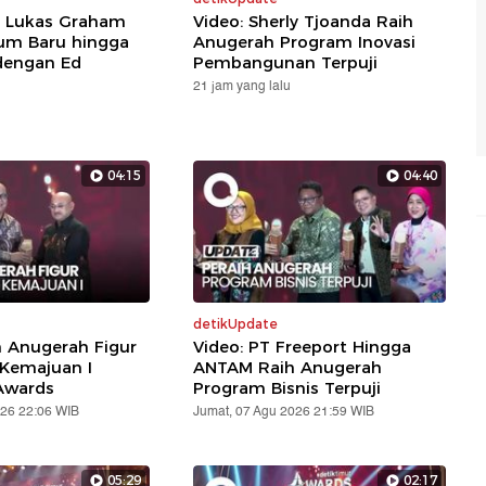
: Lukas Graham
Video: Sherly Tjoanda Raih
um Baru hingga
Anugerah Program Inovasi
dengan Ed
Pembangunan Terpuji
21 jam yang lalu
04:15
04:40
detikUpdate
h Anugerah Figur
Video: PT Freeport Hingga
 Kemajuan I
ANTAM Raih Anugerah
Awards
Program Bisnis Terpuji
026 22:06 WIB
Jumat, 07 Agu 2026 21:59 WIB
05:29
02:17