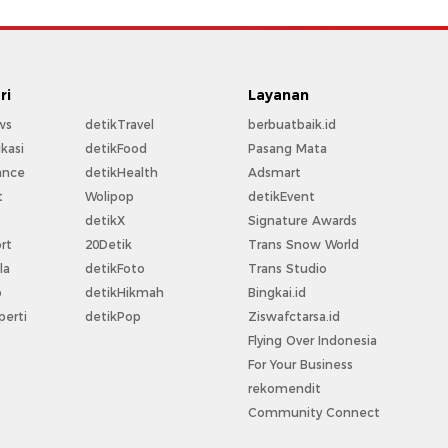
ri
Layanan
ws
detikTravel
berbuatbaik.id
kasi
detikFood
Pasang Mata
ance
detikHealth
Adsmart
t
Wolipop
detikEvent
t
detikX
Signature Awards
rt
20Detik
Trans Snow World
la
detikFoto
Trans Studio
o
detikHikmah
Bingkai.id
perti
detikPop
Ziswafctarsa.id
Flying Over Indonesia
For Your Business
rekomendit
Community Connect