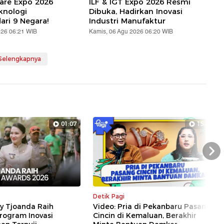
are Expo 2026
ILF & IGT Expo 2026 Resmi
knologi
Dibuka, Hadirkan Inovasi
ari 9 Negara!
Industri Manufaktur
026 06:21 WIB
Kamis, 06 Agu 2026 06:20 WIB
 Selengkapnya
01:07
15:30
Nex
Detik Pagi
ly Tjoanda Raih
Video: Pria di Pekanbaru Pasang
rogram Inovasi
Cincin di Kemaluan, Berakhir