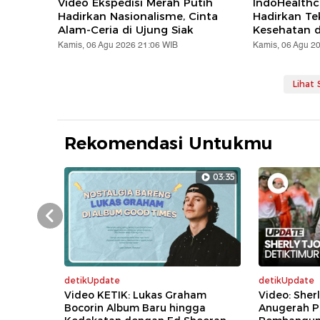
Video Ekspedisi Merah Putih
IndoHealthc
Hadirkan Nasionalisme, Cinta
Hadirkan Te
Alam-Ceria di Ujung Siak
Kesehatan d
Kamis, 06 Agu 2026 21:06 WIB
Kamis, 06 Agu 2
Lihat
Rekomendasi Untukmu
03:35
Prev
detikUpdate
detikUpdate
Video KETIK: Lukas Graham
Video: Sher
Bocorin Album Baru hingga
Anugerah P