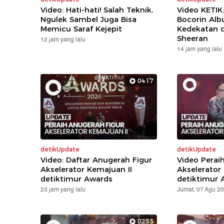
Video: Hati-hati! Salah Teknik,
Video KETIK
Ngulek Sambel Juga Bisa
Bocorin Alb
Memicu Saraf Kejepit
Kedekatan 
Sheeran
12 jam yang lalu
14 jam yang lalu
04:17
detikUpdate
detikUpdate
Video: Daftar Anugerah Figur
Video Perai
Akselerator Kemajuan II
Akselerator
detiktimur Awards
detiktimur 
23 jam yang lalu
Jumat, 07 Agu 2
02:53