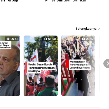
n Terpuji
Minta Bantuan Damkar
Selengkapnya
00:52
01:00
00:42