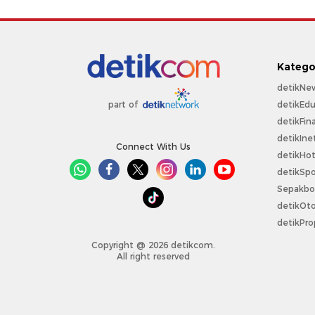
Katego
detikNe
detikEdu
part of
detikFin
detikIne
Connect With Us
detikHo
detikSpo
Sepakbo
detikOt
detikPro
Copyright @ 2026 detikcom.
All right reserved