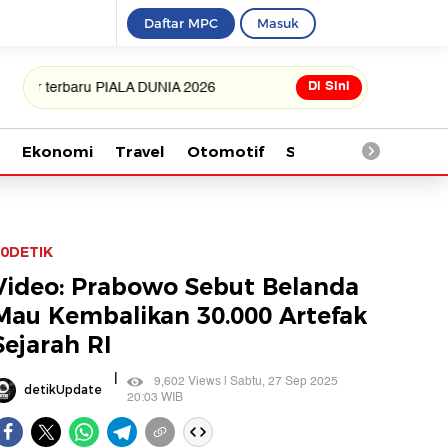
Daftar MPC
Masuk
Di Sini
rbaru PIALA DUNIA 2026
Ekonomi
Travel
Otomotif
Saintek
Kesehata
0DETIK
Video: Prabowo Sebut Belanda
Mau Kembalikan 30.000 Artefak
Sejarah RI
|
9,602 Views | Sabtu, 27 Sep 2025
detikUpdate
20:03 WIB