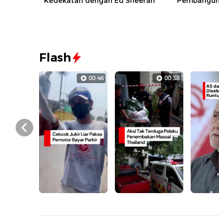
Kedekatan dengan Ed Sheeran
Pembanguna
Flash
00:46
00:38
Prev