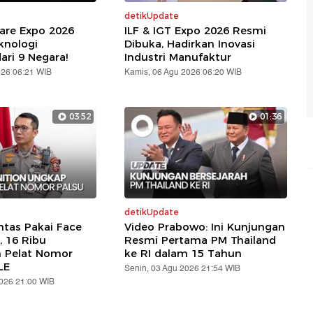
detikUpdate
are Expo 2026
ILF & IGT Expo 2026 Resmi
knologi
Dibuka, Hadirkan Inovasi
ari 9 Negara!
Industri Manufaktur
026 06:21 WIB
Kamis, 06 Agu 2026 06:20 WIB
03:52
01:36
detikUpdate
ntas Pakai Face
Video Prabowo: Ini Kunjungan
, 16 Ribu
Resmi Pertama PM Thailand
n Pelat Nomor
ke RI dalam 15 Tahun
LE
Senin, 03 Agu 2026 21:54 WIB
2026 21:00 WIB