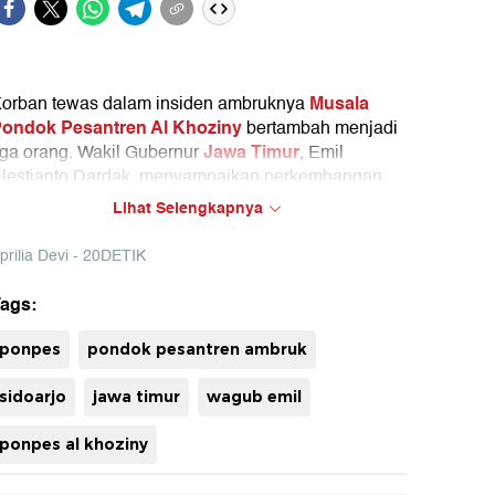
Musala
orban tewas dalam insiden ambruknya
ondok Pesantren Al Khoziny
bertambah menjadi
Jawa Timur
iga orang. Wakil Gubernur
, Emil
lestianto Dardak, menyampaikan perkembangan
erkini di lokasi.
Lihat Selengkapnya
prilia Devi - 20DETIK
ags:
uh
ponpes
pondok pesantren ambruk
sidoarjo
jawa timur
wagub emil
ponpes al khoziny