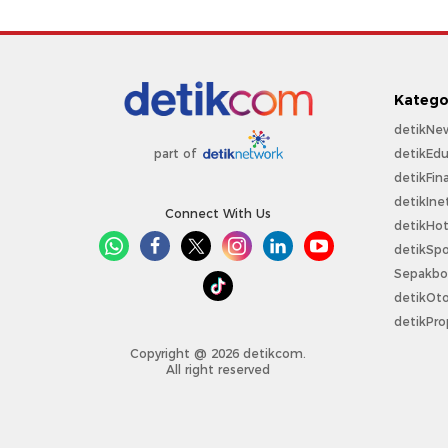
Katego
detikNe
detikEdu
part of
detikFin
detikIne
Connect With Us
detikHo
detikSpo
Sepakbo
detikOt
detikPro
Copyright @ 2026 detikcom.
All right reserved