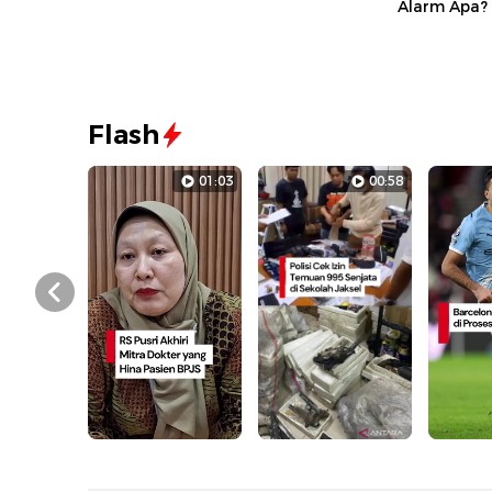
Alarm Apa?
Flash
01:03
00:58
Prev