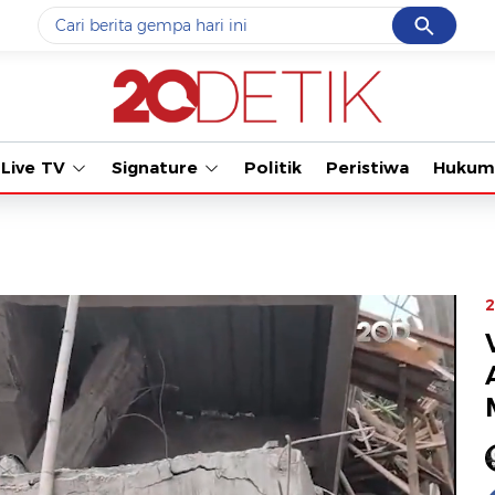
Cancel
Yang sedang ramai dicari
Tonton kabar te
#1
data live draw sgp
#2
piala presiden 2026
Live TV
Signature
Politik
Peristiwa
Hukum
#3
prabowo
#4
iran
#5
gempa hari ini
2
Promoted
Terakhir yang dicari
Loading...