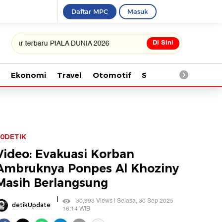
Daftar MPC
Masuk
Di Sini
rbaru PIALA DUNIA 2026
Ekonomi
Travel
Otomotif
Saintek
Kesehata
0DETIK
Video: Evakuasi Korban
Ambruknya Ponpes Al Khoziny
Masih Berlangsung
|
30,993 Views | Selasa, 30 Sep 2025
detikUpdate
16:14 WIB