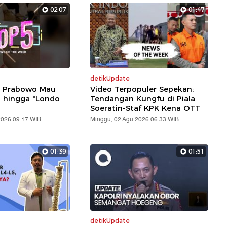
02:07
01:47
detikUpdate
: Prabowo Mau
Video Terpopuler Sepekan:
i hingga "Londo
Tendangan Kungfu di Piala
Soeratin-Staf KPK Kena OTT
2026 09:17 WIB
Minggu, 02 Agu 2026 06:33 WIB
01:39
01:51
detikUpdate