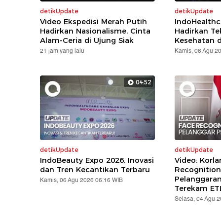
detikUpdate
detikUpdate
Video Ekspedisi Merah Putih
IndoHealthc
Hadirkan Nasionalisme, Cinta
Hadirkan Te
Alam-Ceria di Ujung Siak
Kesehatan d
21 jam yang lalu
Kamis, 06 Agu 2
04:52
detikUpdate
detikUpdate
IndoBeauty Expo 2026, Inovasi
Video: Korla
dan Tren Kecantikan Terbaru
Recognition
Pelanggara
Kamis, 06 Agu 2026 06:16 WIB
Terekam ET
Selasa, 04 Agu 