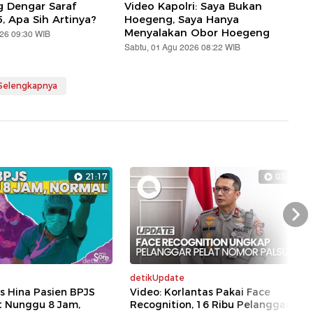
g Dengar Saraf
Video Kapolri: Saya Bukan
5, Apa Sih Artinya?
Hoegeng, Saya Hanya
Menyalakan Obor Hoegeng
026 09:30 WIB
Sabtu, 01 Agu 2026 08:22 WIB
 Selengkapnya
21:17
03:52
Nex
detikUpdate
s Hina Pasien BPJS
Video: Korlantas Pakai Face
t Nunggu 8 Jam,
Recognition, 16 Ribu Pelanggaran