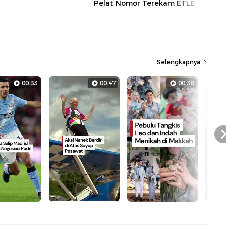
Pelat Nomor Terekam ETLE
Selengkapnya
00:33
00:47
00:38