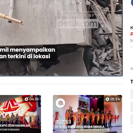
K
P
t
E
t
A
Dimuat
:
T
100.00%
Layarpen
04:39
05:54