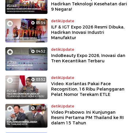
Hadirkan Teknologi Kesehatan dari
9 Negara!
detikUpdate
05:54
ILF & IGT Expo 2026 Resmi Dibuka,
Hadirkan Inovasi Industri
Manufaktur
detikUpdate
04:52
IndoBeauty Expo 2026, Inovasi dan
Tren Kecantikan Terbaru
detikUpdate
03:52
Video: Korlantas Pakai Face
Recognition, 16 Ribu Pelanggaran
Pelat Nomor Terekam ETLE
detikUpdate
01:36
Video Prabowo: Ini Kunjungan
Resmi Pertama PM Thailand ke RI
dalam 15 Tahun