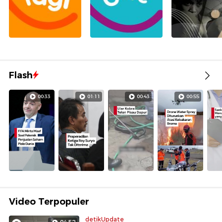
Flash
00:33
01:11
00:43
00:55
Video Terpopuler
detikUpdate