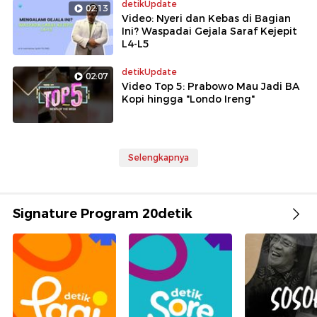
detikUpdate
02:13
Video: Nyeri dan Kebas di Bagian
Ini? Waspadai Gejala Saraf Kejepit
L4-L5
detikUpdate
02:07
Video Top 5: Prabowo Mau Jadi BA
Kopi hingga "Londo Ireng"
Selengkapnya
Signature Program 20detik