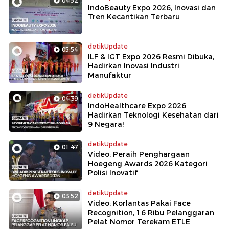
04:52
IndoBeauty Expo 2026, Inovasi dan
Tren Kecantikan Terbaru
detikUpdate
05:54
ILF & IGT Expo 2026 Resmi Dibuka,
Hadirkan Inovasi Industri
Manufaktur
detikUpdate
04:39
IndoHealthcare Expo 2026
Hadirkan Teknologi Kesehatan dari
9 Negara!
detikUpdate
01:47
Video: Peraih Penghargaan
Hoegeng Awards 2026 Kategori
Polisi Inovatif
detikUpdate
03:52
Video: Korlantas Pakai Face
Recognition, 16 Ribu Pelanggaran
Pelat Nomor Terekam ETLE