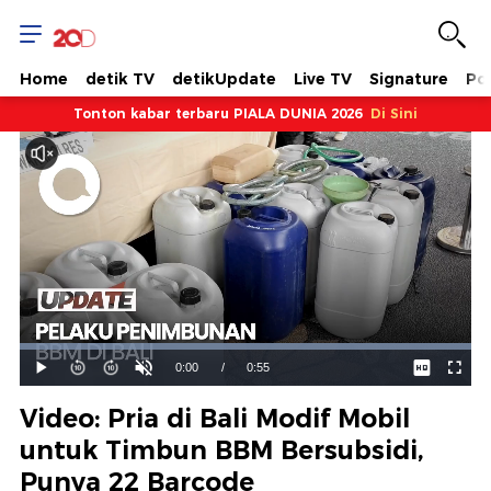
Home
detik TV
detikUpdate
Live TV
Signature
Pol
Tonton kabar terbaru PIALA DUNIA 2026
Di Sini
Dimuat
:
100.00%
Waktu
0:00
/
Durasi
0:55
Mainkan
Suara
Layar
Hidup
Saat
Video: Pria di Bali Modif Mobil
ini
untuk Timbun BBM Bersubsidi,
Punya 22 Barcode