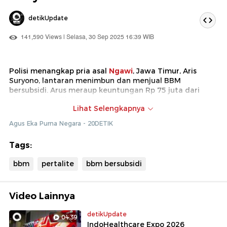
detikUpdate
141,590 Views | Selasa, 30 Sep 2025 16:39 WIB
Polisi menangkap pria asal
Ngawi
, Jawa Timur, Aris
Suryono, lantaran menimbun dan menjual BBM
bersubsidi. Arus meraup keuntungan Rp 75 juta dari
aksinya yang dilakukan sejak April 2025.
Lihat Selengkapnya
Tersangka memodifikasi tangki mobilnya dan
Agus Eka Purna Negara - 20DETIK
menggunakan 22 barcode berbeda untuk membeli
BBM
bersubsidi di sejumlah SPBU.
Tags:
bbm
pertalite
bbm bersubsidi
Video Lainnya
detikUpdate
04:39
IndoHealthcare Expo 2026