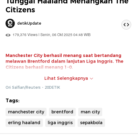
Tunggal Haaland Menangkan The
Citizens
detikUpdate
179,376 Views | Senin, 06 Okt 2025 04:48 WIB
Manchester City berhasil menang saat bertandang
melawan Brentford dalam lanjutan Liga Inggris. The
Citizens berhasil menang 1-0.
Gol tunggal dicetak oleh Erling Haaland di menit ke-9.
Lihat Selengkapnya
Hasil ini mengantarkan Man City duduk di posisi kelima
Ori Salfian/Reuters - 20DETIK
dengan 13 poin.
Klik di sini untuk menonton video lainnya!
Tags:
manchester city
brentford
man city
erling haaland
liga inggris
sepakbola