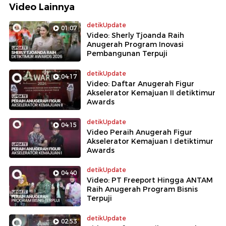
Video Lainnya
detikUpdate
01:07
Video: Sherly Tjoanda Raih
Anugerah Program Inovasi
Pembangunan Terpuji
detikUpdate
04:17
Video: Daftar Anugerah Figur
Akselerator Kemajuan II detiktimur
Awards
detikUpdate
04:15
Video Peraih Anugerah Figur
Akselerator Kemajuan I detiktimur
Awards
detikUpdate
04:40
Video: PT Freeport Hingga ANTAM
Raih Anugerah Program Bisnis
Terpuji
detikUpdate
02:53