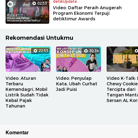
detikUpdate
02:53
Video: Daftar Peraih Anugerah
Program Ekonomi Terpuji
detiktimur Awards
Rekomendasi Untukmu
22:53
30:34
Video: Aturan
Video: Penyulap
Video K-Talk:
Terbaru
Kata, Ubah Curhat
Chewy Cookie
Kemendagri, Mobil
Jadi Puisi
Tercipta dari
Listrik Sudah Tidak
Tangan Mant
Kebal Pajak
Sersan AL Kor
Tahunan