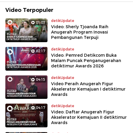
Video Terpopuler
detikUpdate
01:07
Video: Sherly Tjoanda Raih
Anugerah Program Inovasi
Pembangunan Terpuji
detikUpdate
02:17
Video: Pemred Detikcom Buka
Malam Puncak Penganugerahan
detiktimur Awards 2026
detikUpdate
04:15
Video Peraih Anugerah Figur
Akselerator Kemajuan I detiktimur
Awards
detikUpdate
04:17
Video: Daftar Anugerah Figur
Akselerator Kemajuan II detiktimur
Awards