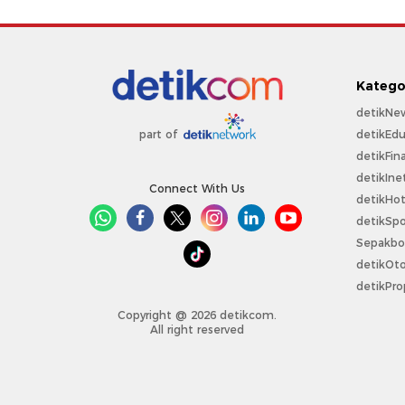
Katego
detikNe
detikEdu
part of
detikFin
detikIne
Connect With Us
detikHo
detikSpo
Sepakbo
detikOt
detikPro
Copyright @ 2026 detikcom.
All right reserved