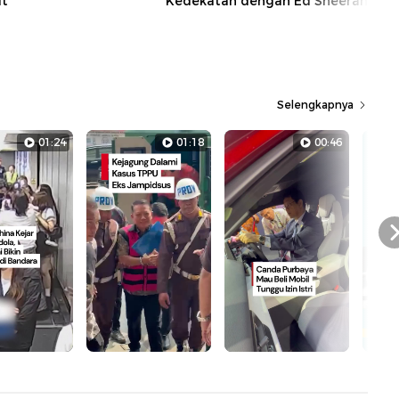
it
Kedekatan dengan Ed Sheeran
Selengkapnya
01:24
01:18
00:46