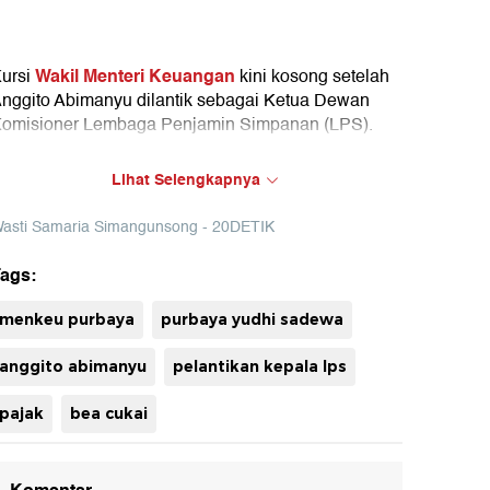
Wakil Menteri Keuangan
ursi
kini kosong setelah
nggito Abimanyu dilantik sebagai Ketua Dewan
omisioner Lembaga Penjamin Simpanan (LPS).
Purbaya Yudhi Sadewa
enteri Keuangan
artinya
Lihat Selengkapnya
ini hanya memiliki dua wakil, yaitu Suahasil Nazara
an Thomas Djiwandono.
asti Samaria Simangunsong - 20DETIK
ags:
uh
menkeu purbaya
purbaya yudhi sadewa
anggito abimanyu
pelantikan kepala lps
pajak
bea cukai