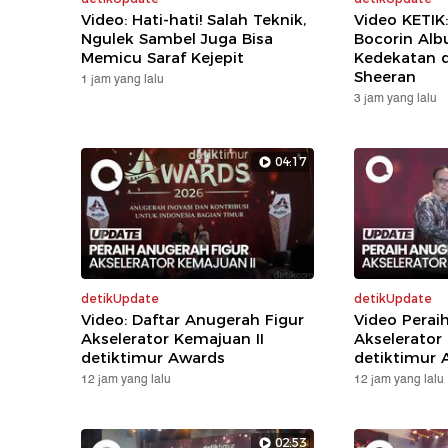
Video: Hati-hati! Salah Teknik,
Video KETIK
Ngulek Sambel Juga Bisa
Bocorin Alb
Memicu Saraf Kejepit
Kedekatan 
Sheeran
1 jam yang lalu
3 jam yang lalu
04:17
detikUpdate
detikUpdate
Video: Daftar Anugerah Figur
Video Perai
Akselerator Kemajuan II
Akselerator
detiktimur Awards
detiktimur 
12 jam yang lalu
12 jam yang lalu
02:53