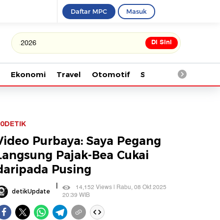
Daftar MPC
Masuk
Di Sini
Tonton kabar terbaru PIALA
Ekonomi
Travel
Otomotif
Saintek
Kesehata
0DETIK
Video Purbaya: Saya Pegang
Langsung Pajak-Bea Cukai
daripada Pusing
|
14,152 Views | Rabu, 08 Okt 2025
detikUpdate
20:39 WIB