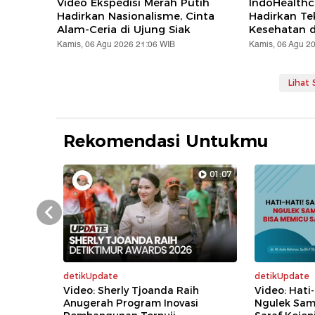
Video Ekspedisi Merah Putih
IndoHealthc
Hadirkan Nasionalisme, Cinta
Hadirkan Te
Alam-Ceria di Ujung Siak
Kesehatan d
Kamis, 06 Agu 2026 21:06 WIB
Kamis, 06 Agu 2
Lihat
Rekomendasi Untukmu
01:07
Prev
detikUpdate
detikUpdate
Video: Sherly Tjoanda Raih
Video: Hati-
Anugerah Program Inovasi
Ngulek Sam