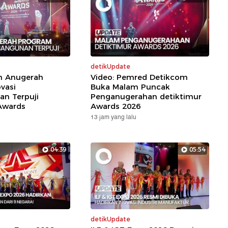
detikUpdate
ih Anugerah
Video: Pemred Detikcom
vasi
Buka Malam Puncak
n Terpuji
Penganugerahan detiktimur
Awards
Awards 2026
13 jam yang lalu
04:39
05:54
detikUpdate