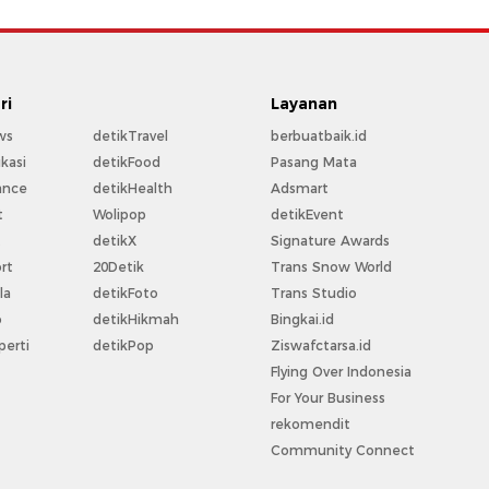
ri
Layanan
ws
detikTravel
berbuatbaik.id
kasi
detikFood
Pasang Mata
ance
detikHealth
Adsmart
t
Wolipop
detikEvent
t
detikX
Signature Awards
rt
20Detik
Trans Snow World
la
detikFoto
Trans Studio
o
detikHikmah
Bingkai.id
perti
detikPop
Ziswafctarsa.id
Flying Over Indonesia
For Your Business
rekomendit
Community Connect