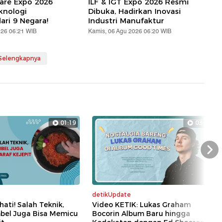
are Expo 2026
ILF & IGT Expo 2026 Resmi
knologi
Dibuka, Hadirkan Inovasi
ari 9 Negara!
Industri Manufaktur
026 06:21 WIB
Kamis, 06 Agu 2026 06:20 WIB
 Selengkapnya
01:19
03:35
Nex
detikUpdate
hati! Salah Teknik,
Video KETIK: Lukas Graham
bel Juga Bisa Memicu
Bocorin Album Baru hingga