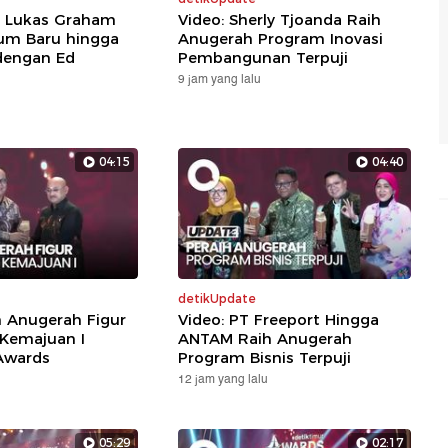
: Lukas Graham
Video: Sherly Tjoanda Raih
um Baru hingga
Anugerah Program Inovasi
dengan Ed
Pembangunan Terpuji
9 jam yang lalu
04:15
04:40
detikUpdate
h Anugerah Figur
Video: PT Freeport Hingga
 Kemajuan I
ANTAM Raih Anugerah
Awards
Program Bisnis Terpuji
12 jam yang lalu
05:29
02:17