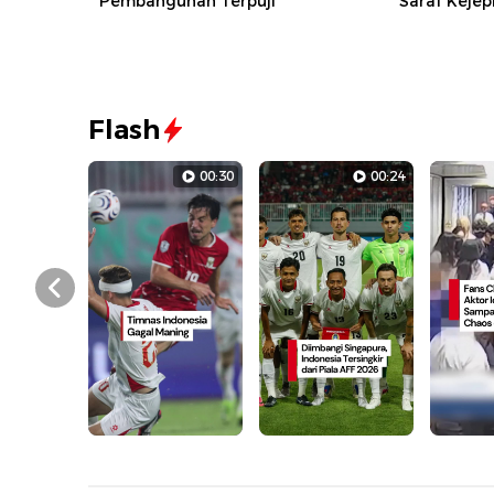
Pembangunan Terpuji
Saraf Kejep
Flash
00:30
00:24
Prev