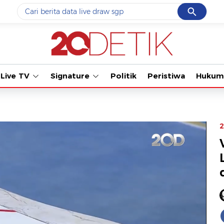
Cancel
Yang sedang ramai dicari
#1
data live draw sgp
#2
iran
Live TV
Signature
Politik
Peristiwa
Hukum
#3
senjata
#4
prabowo
#5
gempa hari ini
2
Promoted
Terakhir yang dicari
Loading...