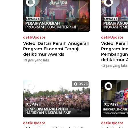
detikUpdate
detikUpdate
Video: Daftar Peraih Anugerah
Video: Pera
Program Ekonomi Terpuji
Program Ino
detiktimur Awards
Pembanguna
detiktimur 
13 jam yang lalu
13 jam yang lalu
03:24
detikUpdate
detikUpdate