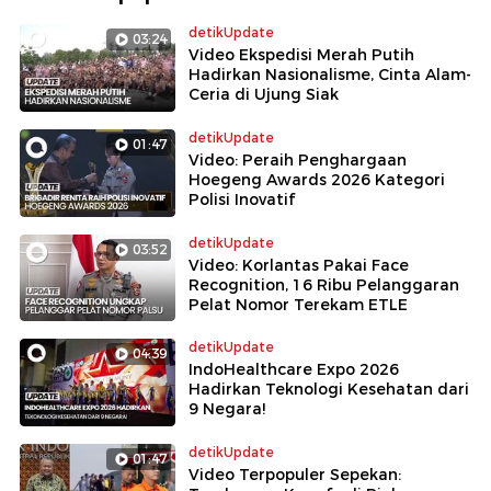
detikUpdate
03:24
Video Ekspedisi Merah Putih
Hadirkan Nasionalisme, Cinta Alam-
Ceria di Ujung Siak
detikUpdate
01:47
Video: Peraih Penghargaan
Hoegeng Awards 2026 Kategori
Polisi Inovatif
detikUpdate
03:52
Video: Korlantas Pakai Face
Recognition, 16 Ribu Pelanggaran
Pelat Nomor Terekam ETLE
detikUpdate
04:39
IndoHealthcare Expo 2026
Hadirkan Teknologi Kesehatan dari
9 Negara!
detikUpdate
01:47
Video Terpopuler Sepekan: