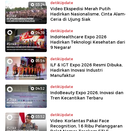
detikUpdate
03:24
Video Ekspedisi Merah Putih
Hadirkan Nasionalisme, Cinta Alam-
Ceria di Ujung Siak
detikUpdate
04:39
IndoHealthcare Expo 2026
Hadirkan Teknologi Kesehatan dari
9 Negara!
detikUpdate
05:54
ILF & IGT Expo 2026 Resmi Dibuka,
Hadirkan Inovasi Industri
Manufaktur
detikUpdate
04:52
IndoBeauty Expo 2026, Inovasi dan
Tren Kecantikan Terbaru
detikUpdate
03:52
Video: Korlantas Pakai Face
Recognition, 16 Ribu Pelanggaran