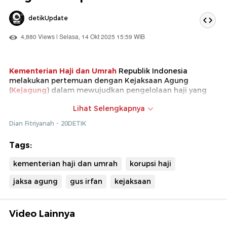
detikUpdate
4,880 Views | Selasa, 14 Okt 2025 15:59 WIB
Kementerian Haji dan Umrah
Republik Indonesia
melakukan pertemuan dengan Kejaksaan Agung
(
Kejagung
) dalam mewujudkan pengelolaan haji yang
bersih dan jauh dari praktik korupsi dan manipulasi.
Lihat Selengkapnya
Jaksa Agung
juga mengatakan bahwa Kejaksaan siap
Dian Fitriyanah - 20DETIK
memberikan pendampingan agar korupsi terkait haji di
Kementerian Agama yang saat ini ditangani Komisi
Tags:
Pemberantasan Korupsi (KPK), tidak kembali terulang.
kementerian haji dan umrah
korupsi haji
jaksa agung
gus irfan
kejaksaan
Video Lainnya