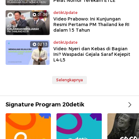
Pelat Nomor Terekam ETLE
detikUpdate
01:36
Video Prabowo: Ini Kunjungan
Resmi Pertama PM Thailand ke RI
dalam 15 Tahun
detikUpdate
02:13
Video: Nyeri dan Kebas di Bagian
Ini? Waspadai Gejala Saraf Kejepit
L4-L5
Selengkapnya
Signature Program 20detik