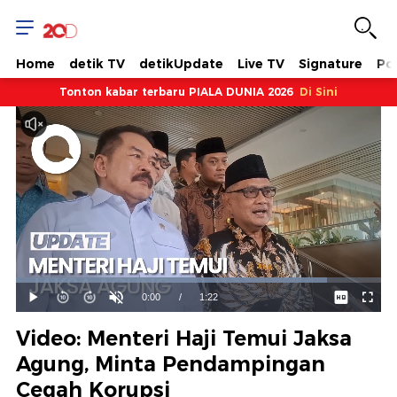
Home
detik TV
detikUpdate
Live TV
Signature
Pol
Tonton kabar terbaru PIALA DUNIA 2026
Di Sini
Dimuat
:
85.28%
Waktu
0:00
/
Durasi
1:22
Mainkan
Suara
Layar
Hidup
Saat
Video: Menteri Haji Temui Jaksa
ini
Agung, Minta Pendampingan
Cegah Korupsi