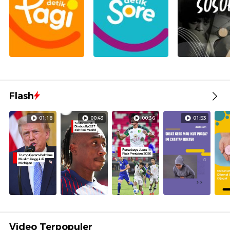
Flash
01:18
00:43
00:36
01:53
Video Terpopuler