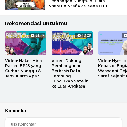
Tendangan Kungfu di Piala
Soeratin-Staf KPK Kena OTT
Rekomendasi Untukmu
21:17
13:28
Video: Nakes Hina
Video: Dukung
Video: Nyeri 
Pasien BPJS yang
Pembangunan
Kebas di Bagia
Curhat Nunggu 8
Berbasis Data,
Waspadai Gej
Jam, Alarm Apa?
Lampung
Saraf Kejepit 
Luncurkan Satelit
ke Luar Angkasa