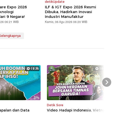
detikUpdate
are Expo 2026
ILF & IGT Expo 2026 Resmi
knologi
Dibuka, Hadirkan Inovasi
ari 9 Negara!
Industri Manufaktur
026 06:21 WIB
Kamis, 06 Agu 2026 06:20 WIB
 Selengkapnya
18:36
19:04
Nex
Detik Sore
kapalan dan Data
Video: Hadapi Indonesia, Vietnam