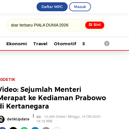
Daftar MPC
Masuk
Di Sini
 terbaru PIALA DUNIA 2026
Ekonomi
Travel
Otomotif
Saintek
Kesehata
0DETIK
Video: Sejumlah Menteri
Merapat ke Kediaman Prabowo
di Kertanegara
|
12,469 Views | Minggu, 19 Okt 2025
detikUpdate
18:18 WIB