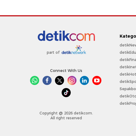
Katego
detikNe
detikEdu
part of
detikFin
detikIne
Connect With Us
detikHo
detikSpo
Sepakbo
detikOt
detikPro
Copyright @ 2026 detikcom.
All right reserved