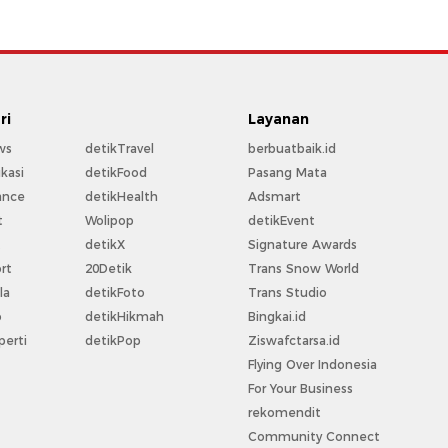
ri
Layanan
ws
detikTravel
berbuatbaik.id
kasi
detikFood
Pasang Mata
ance
detikHealth
Adsmart
t
Wolipop
detikEvent
t
detikX
Signature Awards
rt
20Detik
Trans Snow World
la
detikFoto
Trans Studio
o
detikHikmah
Bingkai.id
perti
detikPop
Ziswafctarsa.id
Flying Over Indonesia
For Your Business
rekomendit
Community Connect