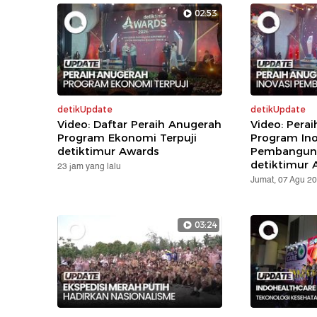
02:53
detikUpdate
detikUpdate
Video: Daftar Peraih Anugerah
Video: Pera
Program Ekonomi Terpuji
Program Ino
detiktimur Awards
Pembanguna
detiktimur 
23 jam yang lalu
Jumat, 07 Agu 2
03:24