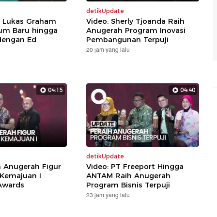
detikUpdate
: Lukas Graham
Video: Sherly Tjoanda Raih
um Baru hingga
Anugerah Program Inovasi
dengan Ed
Pembangunan Terpuji
20 jam yang lalu
04:15
04:40
detikUpdate
h Anugerah Figur
Video: PT Freeport Hingga
 Kemajuan I
ANTAM Raih Anugerah
Awards
Program Bisnis Terpuji
23 jam yang lalu