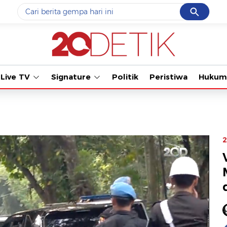
Cancel
Yang sedang ramai dicari
Tonton kabar
#1
data live draw sgp
#2
kebakaran
Live TV
Signature
Politik
Peristiwa
Hukum
#3
prabowo
#4
iran
#5
gempa hari ini
2
Promoted
Terakhir yang dicari
Loading...