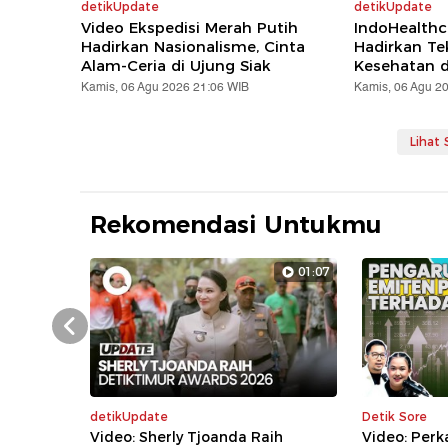
detikUpdate
detikUpdate
Video Ekspedisi Merah Putih
IndoHealthc
Hadirkan Nasionalisme, Cinta
Hadirkan Te
Alam-Ceria di Ujung Siak
Kesehatan d
Kamis, 06 Agu 2026 21:06 WIB
Kamis, 06 Agu 2
Lihat
Rekomendasi Untukmu
01:07
Prev
detikUpdate
Detik Sore
Video: Sherly Tjoanda Raih
Video: Per