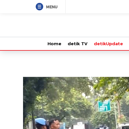
MENU
Home
detik TV
detikUpdate