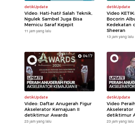
detikUpdate
detikUpdate
Video: Hati-hati! Salah Teknik,
Video KETIK
Ngulek Sambel Juga Bisa
Bocorin Alb
Memicu Saraf Kejepit
Kedekatan 
Sheeran
11 jam yang lalu
13 jam yang lalu
04:17
detikUpdate
detikUpdate
Video: Daftar Anugerah Figur
Video Perai
Akselerator Kemajuan II
Akselerator
detiktimur Awards
detiktimur 
23 jam yang lalu
23 jam yang lalu