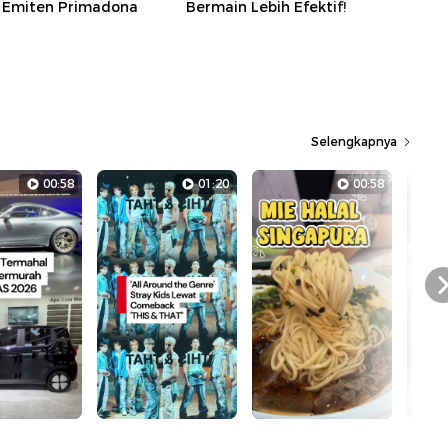
i Emiten Primadona
Bermain Lebih Efektif!
Selengkapnya
00:58
01:20
00:58