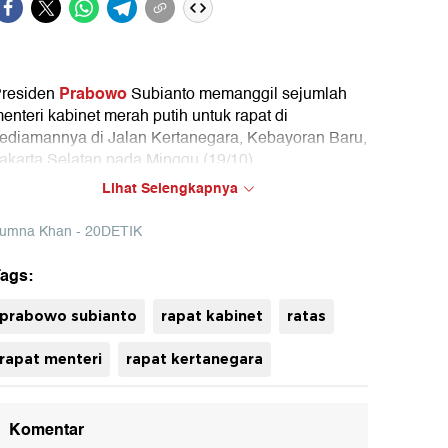
Prabowo
residen
Subianto memanggil sejumlah
enteri kabinet merah putih untuk rapat di
ediamannya di Jalan Kertanegara, Kebayoran Baru,
akarta Selatan pada Minggu (19/10).
Lihat Selengkapnya
ejumlah tokoh mulai berdatangan pada pukul 15.45
IB. Mulai dari Menteri ESDM Bahlil Lahadalia,
umna Khan - 20DETIK
Prasetyo
ingga Mensesneg
Hadi, Menteri
endidikan Tinggi, Sains, dan Teknologi Brian
ags:
uliarto.
uh
prabowo subianto
rapat kabinet
ratas
rapat menteri
rapat kertanegara