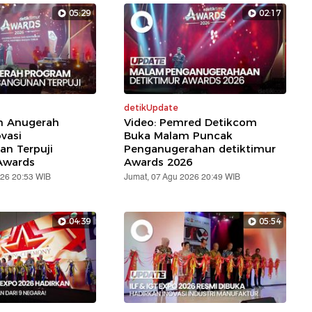
05:29
02:17
detikUpdate
ih Anugerah
Video: Pemred Detikcom
vasi
Buka Malam Puncak
n Terpuji
Penganugerahan detiktimur
Awards
Awards 2026
026 20:53 WIB
Jumat, 07 Agu 2026 20:49 WIB
04:39
05:54