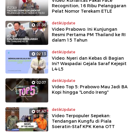
Video: Korlantas Pakai Face
Recognition, 16 Ribu Pelanggaran
Pelat Nomor Terekam ETLE
detikUpdate
01:36
Video Prabowo: Ini Kunjungan
Resmi Pertama PM Thailand ke RI
dalam 15 Tahun
detikUpdate
02:13
Video: Nyeri dan Kebas di Bagian
Ini? Waspadai Gejala Saraf Kejepit
L4-L5
detikUpdate
02:07
Video Top 5: Prabowo Mau Jadi BA
Kopi hingga "Londo Ireng"
detikUpdate
01:47
Video Terpopuler Sepekan:
Tendangan Kungfu di Piala
Soeratin-Staf KPK Kena OTT