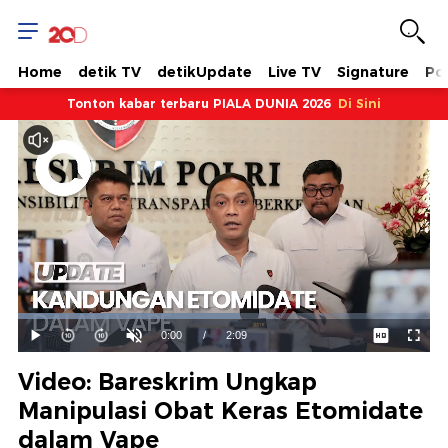
Home
detik TV
detikUpdate
Live TV
Signature
Pol
Tonton kabar terbaru PIALA DUNIA 2026
Di Sini
Dimuat
:
53.95%
Waktu
0:00
/
Durasi
2:09
Mainkan
Suara
Layar
Hidup
Saat
Video: Bareskrim Ungkap
ini
Manipulasi Obat Keras Etomidate
dalam Vape