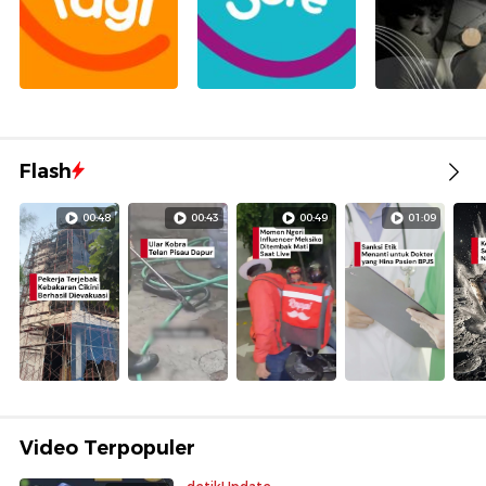
Flash
00:48
00:43
00:49
01:09
Video Terpopuler