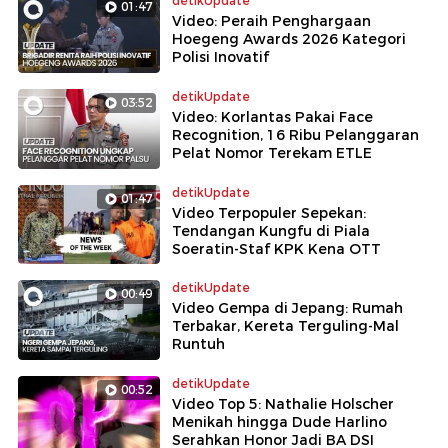
detikUpdate
01:47
Video: Peraih Penghargaan
Hoegeng Awards 2026 Kategori
Polisi Inovatif
detikUpdate
03:52
Video: Korlantas Pakai Face
Recognition, 16 Ribu Pelanggaran
Pelat Nomor Terekam ETLE
detikUpdate
01:47
Video Terpopuler Sepekan:
Tendangan Kungfu di Piala
Soeratin-Staf KPK Kena OTT
detikUpdate
00:49
Video Gempa di Jepang: Rumah
Terbakar, Kereta Terguling-Mal
Runtuh
detikUpdate
00:52
Video Top 5: Nathalie Holscher
Menikah hingga Dude Harlino
Serahkan Honor Jadi BA DSI