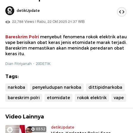
detikUpdate
22,788 Views | Rabu, 22 Okt 2025 21:37 WIB
Bareskrim Polri
menyebut fenomena rokok elektrik atau
vape berisikan obat keras jenis etomidate marak terjadi.
Bareskrim memastikan akan menindak peredaran obat
keras itu.
Dian Fitriyanah - 20DETIK
Tags:
narkoba
penyeludupan narkoba
dittipidnarkoba
bareskrim polri
etomidate
rokok elektrik
vape
Video Lainnya
detikUpdate
03:52