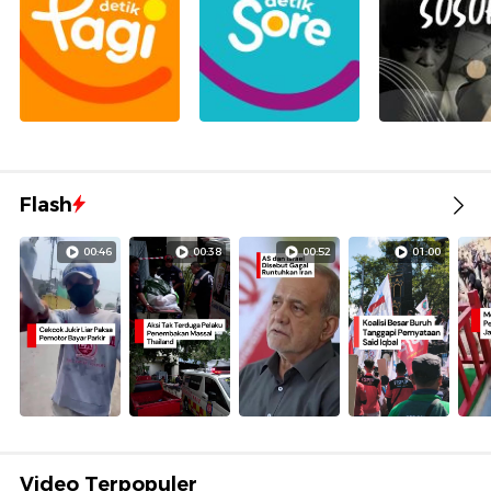
Flash
00:46
00:38
00:52
01:00
Video Terpopuler