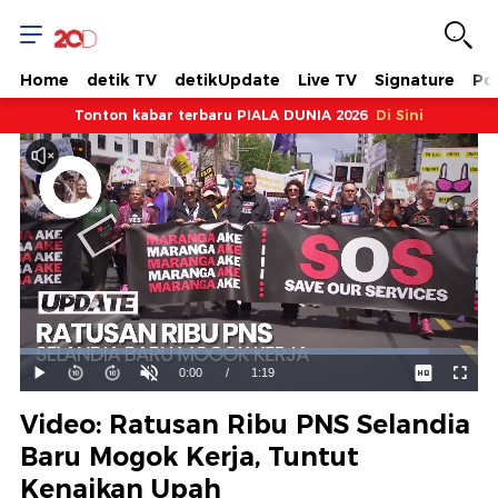
Home
detik TV
detikUpdate
Live TV
Signature
Pol
Tonton kabar terbaru PIALA DUNIA 2026
Di Sini
Dimuat
:
89.24%
Waktu
0:00
/
Durasi
1:19
Mainkan
Suara
Layar
Hidup
Saat
Video: Ratusan Ribu PNS Selandia
ini
Baru Mogok Kerja, Tuntut
Kenaikan Upah