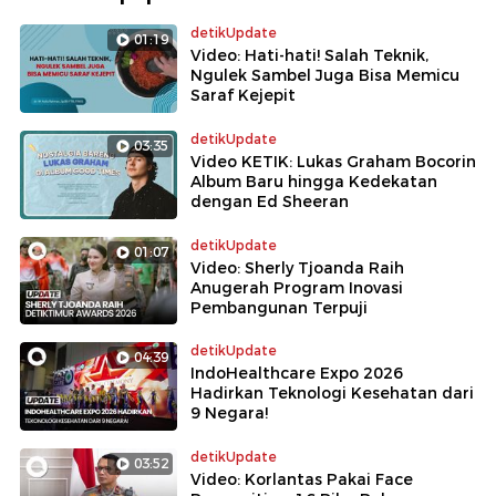
detikUpdate
01:19
Video: Hati-hati! Salah Teknik,
Ngulek Sambel Juga Bisa Memicu
Saraf Kejepit
detikUpdate
03:35
Video KETIK: Lukas Graham Bocorin
Album Baru hingga Kedekatan
dengan Ed Sheeran
detikUpdate
01:07
Video: Sherly Tjoanda Raih
Anugerah Program Inovasi
Pembangunan Terpuji
detikUpdate
04:39
IndoHealthcare Expo 2026
Hadirkan Teknologi Kesehatan dari
9 Negara!
detikUpdate
03:52
Video: Korlantas Pakai Face