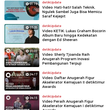
detikUpdate
01:19
Video: Hati-hati! Salah Teknik,
Ngulek Sambel Juga Bisa Memicu
Saraf Kejepit
detikUpdate
03:35
Video KETIK: Lukas Graham Bocorin
Album Baru hingga Kedekatan
dengan Ed Sheeran
detikUpdate
01:07
Video: Sherly Tjoanda Raih
Anugerah Program Inovasi
Pembangunan Terpuji
detikUpdate
04:17
Video: Daftar Anugerah Figur
Akselerator Kemajuan II detiktimur
Awards
detikUpdate
04:15
Video Peraih Anugerah Figur
Akselerator Kemajuan I detiktimur