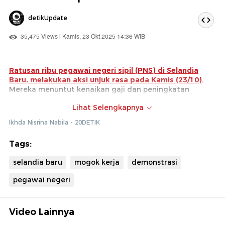
detikUpdate
35,475 Views | Kamis, 23 Okt 2025 14:36 WIB
Ratusan ribu pegawai negeri sipil (PNS) di Selandia
Baru, melakukan aksi unjuk rasa pada Kamis (23/10)
.
Mereka menuntut kenaikan gaji dan peningkatan
sumber daya di sektor publik.
Lihat Selengkapnya
PNS yang melakukan protes terdiri dari guru, perawat,
Ikhda Nisrina Nabila - 20DETIK
dokter, petugas Damkar serta staf layanan publik.
Kebijakan pemerintah dinilai kurang memperhatikan
Tags:
kesejahteraan sektor publik dengan memotong
anggaran layanan masyarakat.
selandia baru
mogok kerja
demonstrasi
pegawai negeri
Video Lainnya